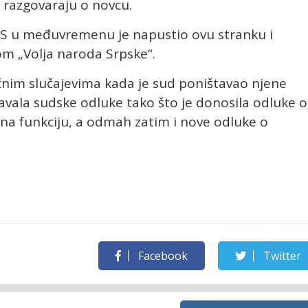
o razgovaraju o novcu.
SRS u međuvremenu je napustio ovu stranku i
om „Volja naroda Srpske“.
ičnim slučajevima kada je sud poništavao njene
vala sudske odluke tako što je donosila odluke o
na funkciju, a odmah zatim i nove odluke o
Facebook
Twitter