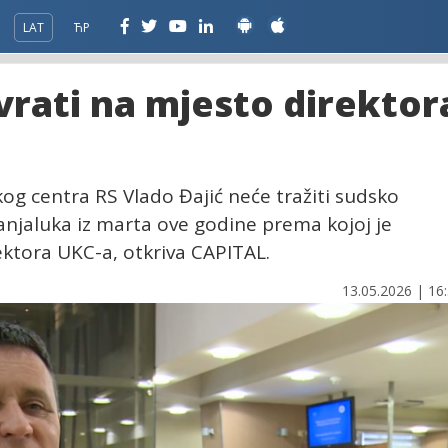
LAT
ЋР
 vrati na mjesto direktor
čkog centra RS Vlado Đajić neće tražiti sudsko
njaluka iz marta ove godine prema kojoj je
ektora UKC-a, otkriva CAPITAL.
13.05.2026 | 16