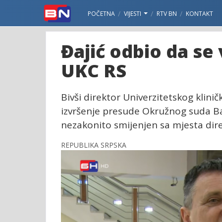
POČETNA
VIJESTI
RTV BN
KONTAKT
Đajić odbio da se
UKC RS
Bivši direktor Univerzitetskog klini
izvršenje presude Okružnog suda Ba
nezakonito smijenjen sa mjesta dir
REPUBLIKA SRPSKA