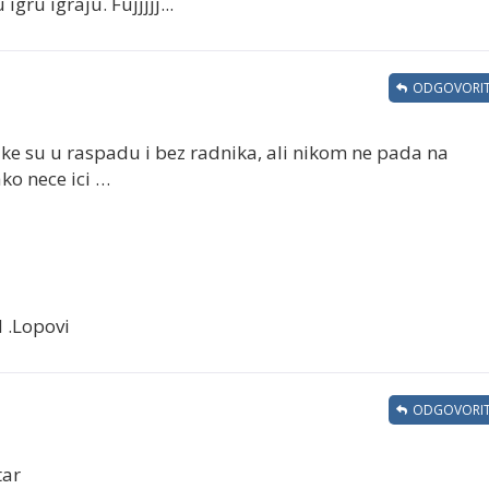
igru igraju. Fujjjjj...
ODGOVORIT
ike su u raspadu i bez radnika, ali nikom ne pada na
ko nece ici …
 .Lopovi
ODGOVORIT
tar