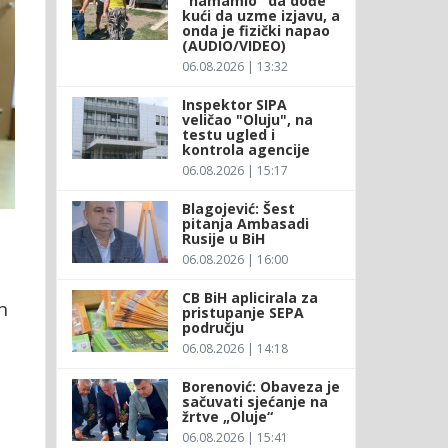
"namamio" da dođe
kući da uzme izjavu, a
onda je fizički napao
(AUDIO/VIDEO)
06.08.2026 | 13:32
Inspektor SIPA
veličao "Oluju", na
testu ugled i
kontrola agencije
06.08.2026 | 15:17
Blagojević: Šest
pitanja Ambasadi
Rusije u BiH
06.08.2026 | 16:00
CB BiH aplicirala za
n
pristupanje SEPA
području
06.08.2026 | 14:18
Borenović: Obaveza je
sačuvati sjećanje na
žrtve „Oluje“
06.08.2026 | 15:41