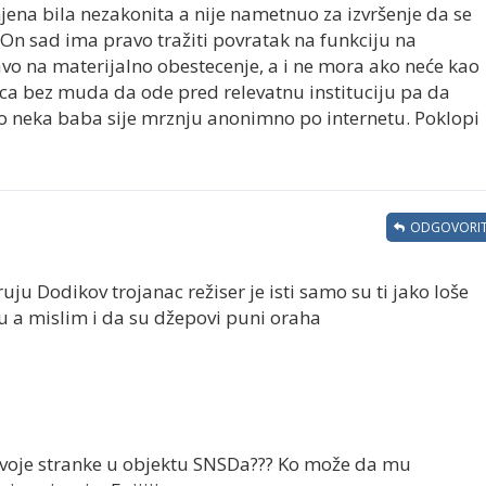
jena bila nezakonita a nije nametnuo za izvršenje da se
. On sad ima pravo tražiti povratak na funkciju na
vo na materijalno obestecenje, a i ne mora ako neće kao
nalica bez muda da ode pred relevatnu instituciju pa da
ko neka baba sije mrznju anonimno po internetu. Poklopi
ODGOVORIT
ruju Dodikov trojanac režiser je isti samo su ti jako loše
 a mislim i da su džepovi puni oraha
 svoje stranke u objektu SNSDa??? Ko može da mu