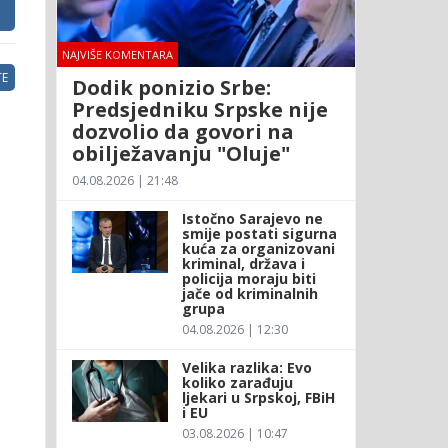
NAJVIŠE KOMENTARA
E
Dodik ponizio Srbe:
Predsjedniku Srpske nije
dozvolio da govori na
obilježavanju "Oluje"
04.08.2026 | 21:48
Istočno Sarajevo ne
smije postati sigurna
kuća za organizovani
kriminal, država i
policija moraju biti
jače od kriminalnih
grupa
04.08.2026 | 12:30
Velika razlika: Evo
koliko zarađuju
ljekari u Srpskoj, FBiH
i EU
03.08.2026 | 10:47