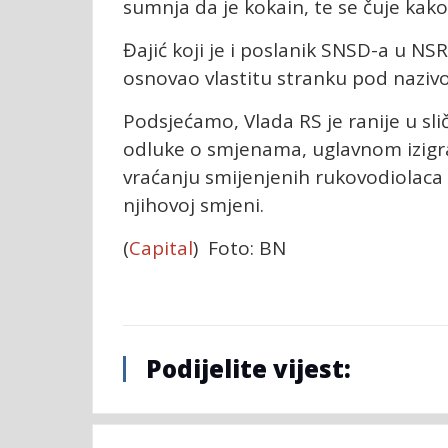
sumnja da je kokain, te se čuje kak
Đajić koji je i poslanik SNSD-a u N
osnovao vlastitu stranku pod naziv
Podsjećamo, Vlada RS je ranije u sl
odluke o smjenama, uglavnom izigra
vraćanju smijenjenih rukovodiolaca 
njihovoj smjeni.
(
Capital
) Foto: BN
Podijelite vijest: