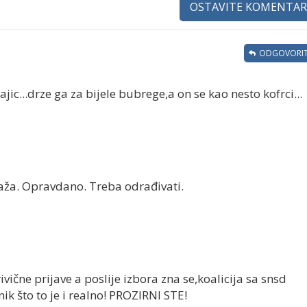
OSTAVITE KOMENTAR
ODGOVORIT
jic...drze ga za bijele bubrege,a on se kao nesto kofrci...
aža. Opravdano. Treba odrađivati.
krivične prijave a poslije izbora zna se,koalicija sa snsd
k što to je i realno! PROZIRNI STE!