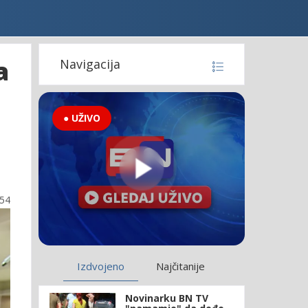
a
Navigacija
● UŽIVO
:54
Izdvojeno
Najčitanije
Novinarku BN TV