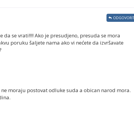
ODGOVORIT
će da se vrati!!!! Ako je presudjeno, presuda se mora
. Kakvu poruku šaljete nama ako vi nećete da izvršavate
?
ni ne moraju postovat odluke suda a obican narod mora.
dina.