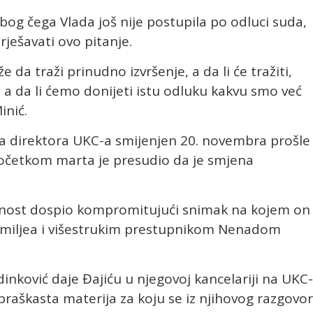
bog čega Vlada još nije postupila po odluci suda,
rješavati ovo pitanje.
da traži prinudno izvršenje, a da li će tražiti,
 a da li ćemo donijeti istu odluku kakvu smo već
inić.
ta direktora UKC-a smijenjen 20. novembra prošle
početkom marta je presudio da je smjena
javnost dospio kompromitujući snimak na kojem on
g miljea i višestrukim prestupnikom Nenadom
inković daje Đajiću u njegovoj kancelariji na UKC
 praškasta materija za koju se iz njihovog razgovo