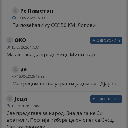
Ре Паметан
13.05.2026 18:09
Па повећалИ су ССС 50 КМ .Лопови
ОКО
ОДГОВОРИТЕ
13.05.2026 17:37
Ма ако зна да краде бице Министар
ре
13.05.2026 18:38
Ма срецом незна украсти,јадни нас Дјајсон.
Јеца
ОДГОВОРИТЕ
13.05.2026 17:45
Све представа за народ. Зна да га не би
вратили. Послије избора це он опет са Снсд.
Све договорили.