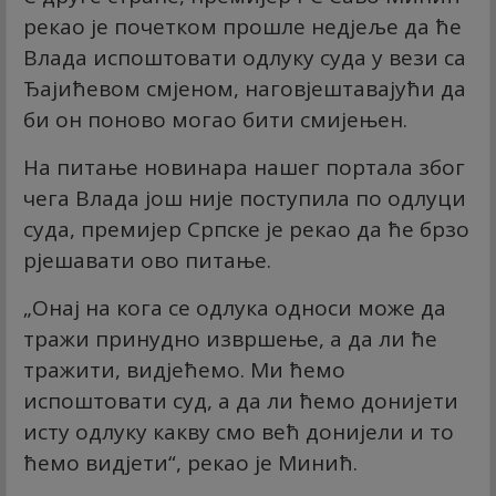
рекао је почетком прошле недјеље да ће
Влада испоштовати одлуку суда у вези са
Ђајићевом смјеном, наговјештавајући да
би он поново могао бити смијењен.
На питање новинара нашег портала због
чега Влада још није поступила по одлуци
суда, премијер Српске је рекао да ће брзо
рјешавати ово питање.
„Онај на кога се одлука односи може да
тражи принудно извршење, а да ли ће
тражити, видјећемо. Ми ћемо
испоштовати суд, а да ли ћемо донијети
исту одлуку какву смо већ донијели и то
ћемо видјети“, рекао је Минић.