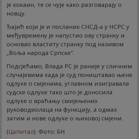
је кокаин, те се чује како разговарају о
новцу.
Ђајић који је и посланик СНСД-а у НСРС у
међувремену је напустио ову странку и
основао властиту странку под називом
„Воља народа Српске“.
Подсјећамо, Влада РС је раније у сличним
случајевима када је суд поништавао њене
одлуке о смјенама, углавном изигравала
судске одлуке тако што је доносила
одлуке о враћању смијењених
руководиолаца на функцију, а одмах
затим и нове одлуке о њиховој смјени.
(
Цапитал
) Фото: БН