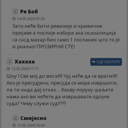
Ре Боб
14.05.2026 07:20
Зато неће бити ревизије и кривичне
пријаве а послије избора зна се,коалиција
са снсд макар био само 1 посланик што то је
и реално! ПРОЗИРНИ СТЕ!
Хахаха
ОДГОВОРИТЕ
13.05.2026 17:11
Шоу ! Све мој до мога!!!! Чуј неће да се врати!!!!
Ако је пресудјено, пресуда се мора извршити,
па ти онда дај отказ.... Какву поруку шаљете
нама ако ви нећете да извршавате одлуке
суда? Чему служи суд????
Смијесно
13.05.2026 18:04