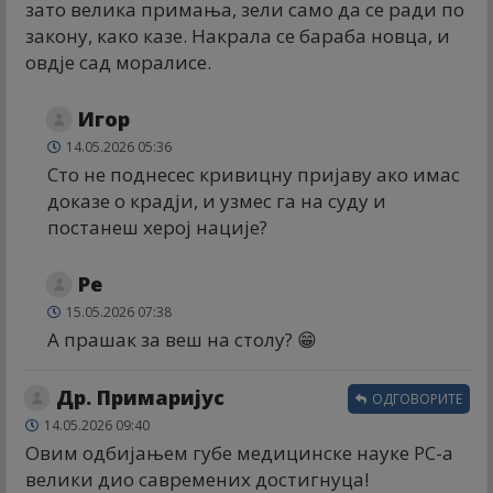
зато велика примања, зели само да се ради по
закону, како казе. Накрала се бараба новца, и
овдје сад моралисе.
Игор
14.05.2026 05:36
Сто не поднесес кривицну пријаву ако имас
доказе о крадји, и узмес га на суду и
постанеш херој нације?
Ре
15.05.2026 07:38
А прашак за веш на столу? 😁
Др. Примаријус
ОДГОВОРИТЕ
14.05.2026 09:40
Овим одбијањем губе медицинске науке РС-а
велики дио савремених достигнуца!