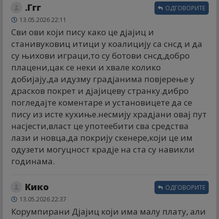
.Ггг
ОДГОВОРИТЕ
13.05.2026 22:11
Сви ови који пису како це дјајиц и
станивуковиц итици у коалицију са снсд и да
су њихови играци,то су ботови снсд,добро
плацени,цак се неки и хвале колико
добијају,да идузму градјанима повјерење у
драсков покрет и дјајицеву странку.дибро
погледајте коментаре и установицете да се
пису из исте кухиње.несмију храдјани овај пут
насјести,власт це употеебити сва средства
лази и новца,да покрију скенере,који це им
одузети могуцност крадје на ста су навикли
годинама.
Кико
ОДГОВОРИТЕ
13.05.2026 22:37
Корумпирани Дјајиц који има малу плату, али