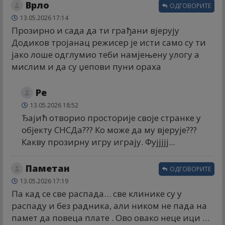
Врло
ОДГОВОРИТЕ
13.05.2026 17:14
Прозирно и сада да ти грађани вјерују
Додиков тројанац режисер је исти само су ти
јако лоше одглумио теби намјењену улогу а
мислим и да су џепови пуни ораха
Ре
13.05.2026 18:52
Ђајић отворио просторије своје странке у
објекту СНСДа??? Ко може да му вјерује???
Какву прозирну игру играју. Фујјјјј...
Паметан
ОДГОВОРИТЕ
13.05.2026 17:19
Па кад се све распада… све клинике су у
распаду и без радника, али ником не пада на
памет да повеца плате . Ово овако неце ици …