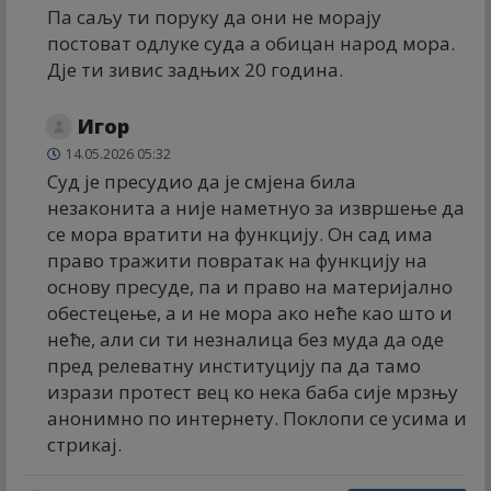
Па саљу ти поруку да они не морају
постоват одлуке суда а обицан народ мора.
Дје ти зивис задњих 20 година.
Игор
14.05.2026 05:32
Суд је пресудио да је смјена била
незаконита а није наметнуо за извршење да
се мора вратити на функцију. Он сад има
право тражити повратак на функцију на
основу пресуде, па и право на материјално
обестецење, а и не мора ако неће као што и
неће, али си ти незналица без муда да оде
пред релеватну институцију па да тамо
изрази протест вец ко нека баба сије мрзњу
анонимно по интернету. Поклопи се усима и
стрикај.