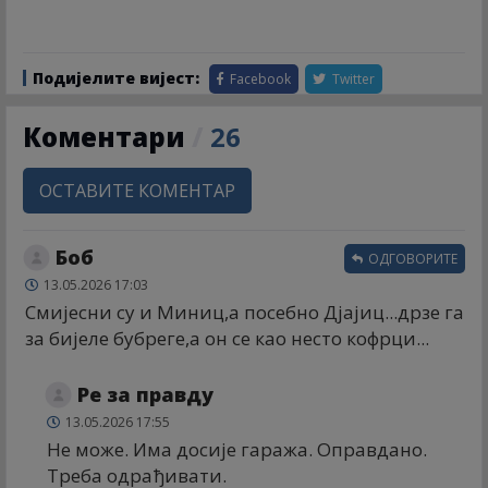
Подијелите вијест:
Facebook
Twitter
Коментари
/
26
ОСТАВИТЕ КОМЕНТАР
Боб
ОДГОВОРИТЕ
13.05.2026 17:03
Смијесни су и Миниц,а посебно Дјајиц...дрзе га
за бијеле бубреге,а он се као несто кофрци...
Ре за правду
13.05.2026 17:55
Не може. Има досије гаража. Оправдано.
Треба одрађивати.