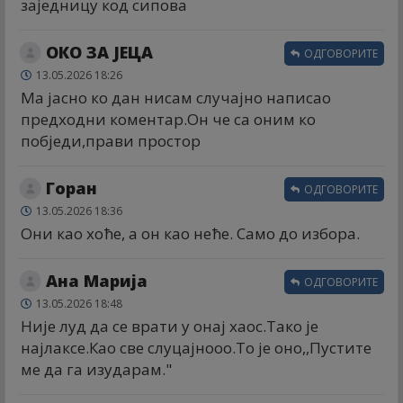
заједницу код сипова
ОКО ЗА ЈЕЦА
ОДГОВОРИТЕ
13.05.2026 18:26
Ма јасно ко дан нисам случајно написао
предходни коментар.Он че са оним ко
побједи,прави простор
Горан
ОДГОВОРИТЕ
13.05.2026 18:36
Они као хоће, а он као неће. Само до избора.
Ана Марија
ОДГОВОРИТЕ
13.05.2026 18:48
Није луд да се врати у онај хаос.Тако је
најлаксе.Као све слуцајнооо.То је оно,,Пустите
ме да га изударам."