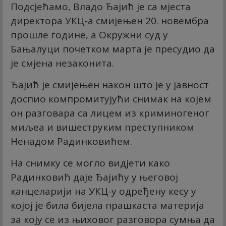
Подсјећамо, Владо Ђајић је са мјеста
директора УКЦ-а смијењен 20. новембра
прошле године, а Окружни суд у
Бањалуци почетком марта је пресудио да
је смјена незаконита.
Ђајић је смијењен након што је у јавност
доспио компромитујући снимак на којем
он разговара са лицем из криминогеног
миљеа и вишеструким преступником
Ненадом Радинковићем.
На снимку се могло видјети како
Радинковић даје Ђајићу у његовој
канцеларији на УКЦ-у одређену кесу у
којој је била бијела прашкаста материја
за коју се из њиховог разговора сумња да