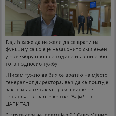
Ђајић каже да не жели да се врати на
функцију са које је незаконито смијењен
у новембру прошле године и да није због
тога подносио тужбу.
„Нисам тужио да бих се вратио на мјесто
генералног директора, већ да се поштује
закон и да се таква пракса више не
понавља“, казао је кратко Ђајић за
ЦАПИТАЛ.
С друге стране, премијер РС Саво Минић