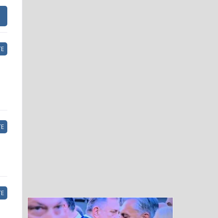
Е
Е
Е