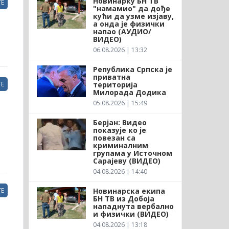
Новинарку БН ТВ
Е
"намамио" да дође
кући да узме изјаву,
а онда је физички
напао (АУДИО/
ВИДЕО)
06.08.2026 | 13:32
Република Српска је
приватна
територија
Е
Милорада Додика
05.08.2026 | 15:49
Берјан: Видео
показује ко је
повезан са
криминалним
групама у Источном
Сарајеву (ВИДЕО)
04.08.2026 | 14:40
Новинарска екипа
Е
БН ТВ из Добоја
нападнута вербално
и физички (ВИДЕО)
04.08.2026 | 13:18