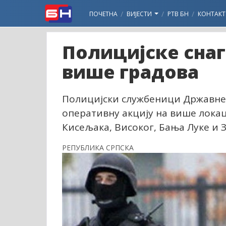
ПОЧЕТНА
ВИЈЕСТИ
РТВ БН
КОНТАКТ
Полицијске снаг
више градова
Полицијски службеници Државне 
оперативну акцију на више локаци
Кисељака, Високог, Бања Луке и 
РЕПУБЛИКА СРПСКА