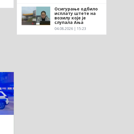
Осигурање одбило
исплату штете на
возилу које је
слупала Ања
04.08.2026 | 15:23