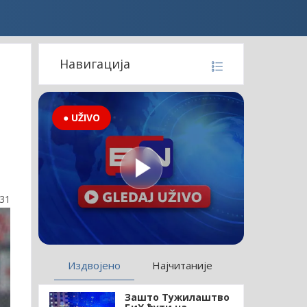
Навигација
● UŽIVO
:31
Издвојено
Најчитаније
Зашто Тужилаштво