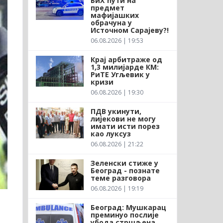
БиХ ћути на
предмет
мафијашких
обрачуна у
Источном Сарајеву?!
06.08.2026 | 19:53
Крај арбитраже од
1,3 милијарде КМ:
РиТЕ Угљевик у
кризи
06.08.2026 | 19:30
ПДВ укинути,
лијекови не могу
имати исти порез
као луксуз
06.08.2026 | 21:22
Зеленски стиже у
Београд - познате
теме разговора
06.08.2026 | 19:19
Београд: Мушкарац
преминуо послије
убода стршљена