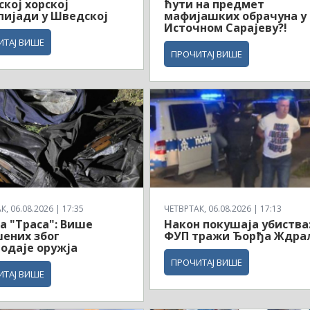
ској хорској
ћути на предмет
ијади у Шведској
мафијашких обрачуна у
Источном Сарајеву?!
ИТАЈ ВИШЕ
ПРОЧИТАЈ ВИШЕ
, 06.08.2026 | 17:35
ЧЕТВРТАК, 06.08.2026 | 17:13
а "Траса": Више
Након покушаја убиства
ених због
ФУП тражи Ђорђа Ждра
одаје оружја
ПРОЧИТАЈ ВИШЕ
ИТАЈ ВИШЕ