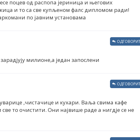
ресе поцев од распопа јериница и његових
кица и то са све купљеном фалс дипломом ради!
 наркомани по јавним установама
ОДГОВОРИТ
 зарадјују милионе,а један запослени
ОДГОВОРИТ
 куварице ,чистачице и кухари. Ваља свима кафе
све то очистити. Они највише раде а нигдје се не