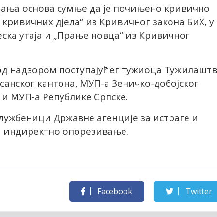
јања основа сумње да је почињено кривично
кривичних дјела“ из Кривичног закона БиХ, у
ска утаја и „Прање новца“ из Кривичног
од надзором поступајућег тужиоца Тужилашт
санског кантона, МУП-а Зеничко-добојског
 и МУП-а Републике Српске.
 службеници Државне агенције за истраге и
а индиректно опорезивање.
Facebook
Twitter