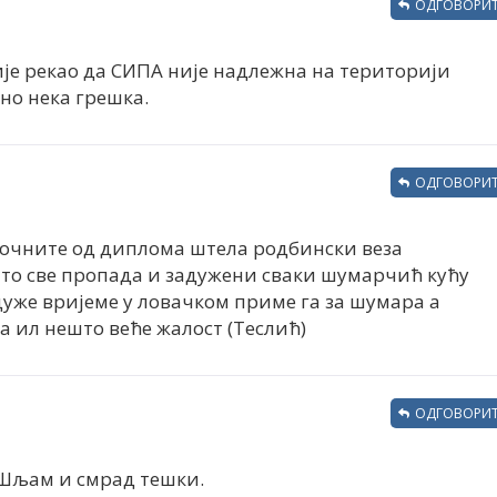
ОДГОВОРИТ
ије рекао да СИПА није надлежна на територији
рно нека грешка.
ОДГОВОРИТ
почните од диплома штела родбински веза
то све пропада и задужени сваки шумарчић кућу
 дуже вријеме у ловачком приме га за шумара а
 ил нешто веће жалост (Теслић)
ОДГОВОРИТ
 Шљам и смрад тешки.