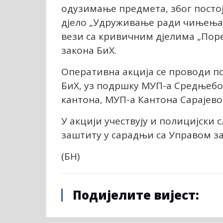
одузимање предмета, због посто
дјело „Удруживање ради чињења 
вези са кривичним дјелима „Поре
закона БиХ.
Оперативна акција се проводи п
БиХ, уз подршку МУП-а Средњебо
кантона, МУП-а Кантона Сарајево
У акцији учествују и полицијски
заштиту у сарадњи са Управом з
(БН)
Подијелите вијест: