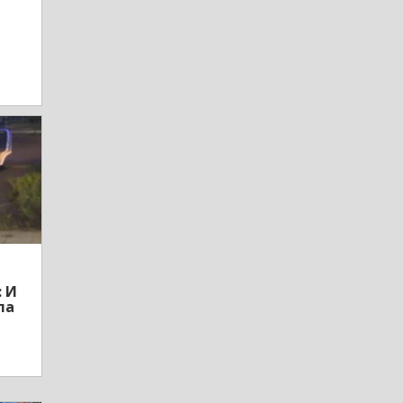
: И
ла