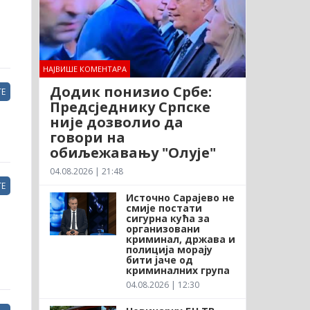
НАЈВИШЕ КОМЕНТАРА
Додик понизио Србе:
Е
Предсједнику Српске
није дозволио да
говори на
обиљежавању "Олује"
04.08.2026 | 21:48
Е
Источно Сарајево не
смије постати
сигурна кућа за
организовани
криминал, држава и
полиција морају
бити јаче од
криминалних група
04.08.2026 | 12:30