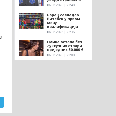
06.08.2026 | 22:40
Борац савладао
Витебск у првом
мечу
квалификација
06.08.2026 | 22:36
ва
Емина остала без
луксузних ствари
вриједних 50.000 €
06.08.2026 | 21:00