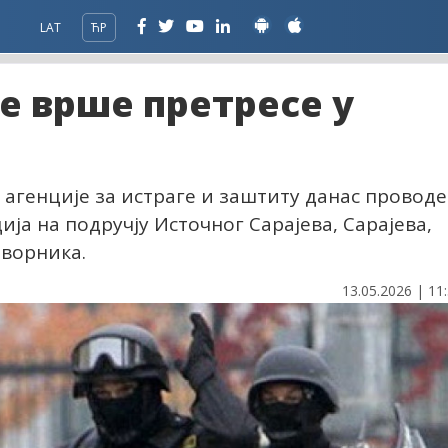
LAT
ЋР
е врше претресе у
агенције за истраге и заштиту данас проводе
ја на подручју Источног Сарајева, Сарајева,
Зворника.
13.05.2026 | 11