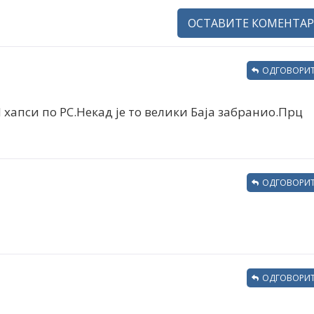
ОСТАВИТЕ КОМЕНТАР
ОДГОВОРИТ
И хапси по РС.Некад је то велики Баја забранио.Прц
ОДГОВОРИТ
ОДГОВОРИТ