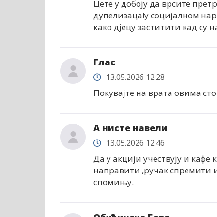
Цете у добоју да врсите прет
дупелизаца!у социјалном нар
како дјецу заститити кад су
Глас
13.05.2026 12:28
Покувајте на врата овима сто
А нисте навели
13.05.2026 12:46
Да у акцији учествују и кафе
направити ,ручак спремити и 
спомињу.
Обућинске Баре