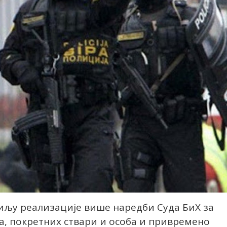
циљу реализације више наредби Суда БиХ за
ја, покретних ствари и особа и привремено