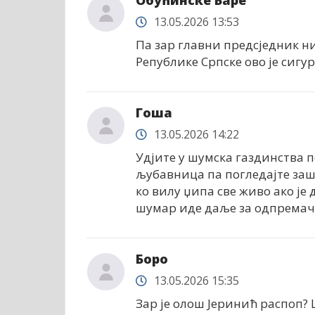
13.05.2026 13:53
Па зар главни предсједник н
Републике Српске ово је сигу
Гоша
13.05.2026 14:22
Удјите у шумска газдинства 
љубавница па погледајте заш
ко вилу џипа све живо ако је
шумар иде даље за одпремача
Боро
13.05.2026 15:35
Зар је олош Јеринић распоп?