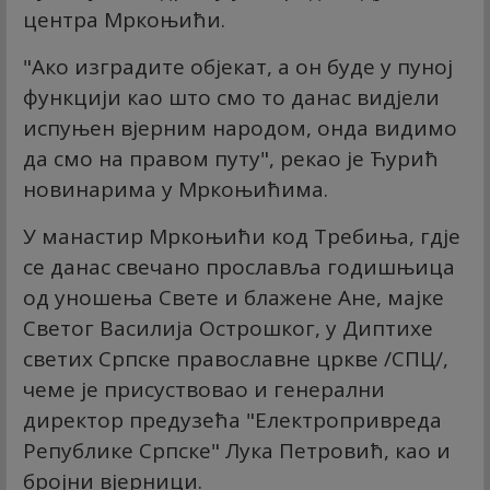
центра Мркоњићи.
"Ако изградите објекат, а он буде у пуној
функцији као што смо то данас видјели
испуњен вјерним народом, онда видимо
да смо на правом путу", рекао је Ћурић
новинарима у Мркоњићима.
У манастир Мркоњићи код Требиња, гдје
се данас свечано прославља годишњица
од уношења Свете и блажене Ане, мајке
Светог Василија Острошког, у Диптихе
светих Српске православне цркве /СПЦ/,
чеме је присуствовао и генерални
директор предузећа "Електропривреда
Републике Српске" Лука Петровић, као и
бројни вјерници.