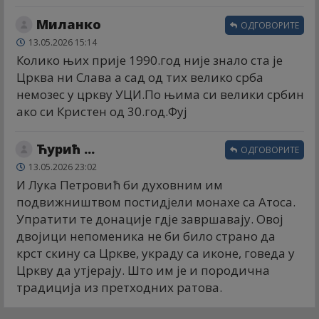
Миланко
ОДГОВОРИТЕ
13.05.2026 15:14
Колико њих прије 1990.год није знало ста је
Црква ни Слава а сад од тих велико срба
немозес у цркву УЦИ.По њима си велики србин
ако си Кристен од 30.год.Фуј
Ћурић ...
ОДГОВОРИТЕ
13.05.2026 23:02
И Лука Петровић би духовним им
подвижништвом постидјели монахе са Атоса.
Упратити те донације гдје завршавају. Овој
двојици непоменика не би било страно да
крст скину са Цркве, украду са иконе, говеда у
Цркву да утјерају. Што им је и породична
традиција из претходних ратова.