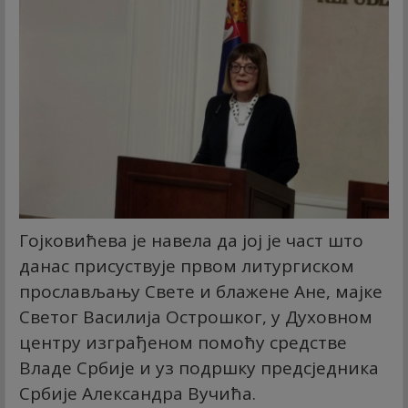
Гојковићева је навела да јој је част што
данас присуствује првом литургиском
прослављању Свете и блажене Ане, мајке
Светог Василија Острошког, у Духовном
центру изграђеном помоћу средстве
Владе Србије и уз подршку предсједника
Србије Александра Вучића.