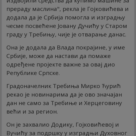
издвојили средства да купимо машине за
прераду маслина", рекла је Гојковићева и
додала да је Србија помогла и изградњу
чесме посвећене Јовану Дучићу у Старом
граду у Требињу, чије је отварање данас.
Она је додала да Влада покрајине, у име
Србије, може да настави да помаже
одређене пројекте важне за овај дио
Републике Српске.
Градоначелник Требиња Мирко Ћурић
рекао је новинарима да је ово значајан
дан не само за Требиње и Херцеговину
већи и за регион.
Он је захвалио Додику, Гојковићевој и
Вучићу за подршку у изградњи Духовног