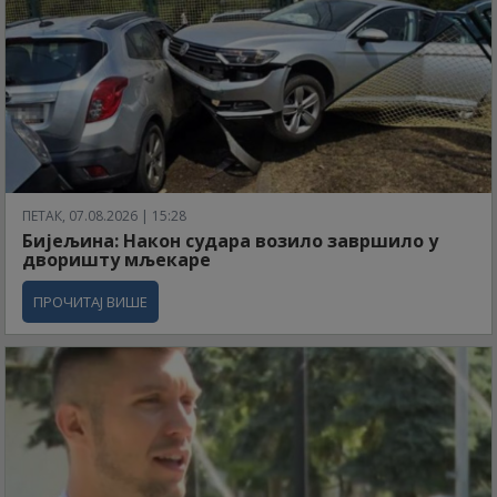
ПЕТАК, 07.08.2026 | 15:28
Бијељина: Након судара возило завршило у
дворишту мљекаре
ПРОЧИТАЈ ВИШЕ