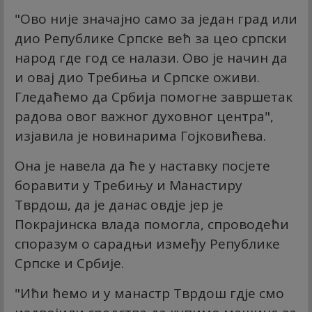
"Ово није значајно само за један град или
дио Републике Српске већ за цео српски
народ где год се налази. Ово је начин да
и овај дио Требиња и Српске оживи.
Гледаћемо да Србија помогне завршетак
радова овог важног духовног центра",
изјавила је новинарима Гојковићева.
Она је навела да ће у наставку посјете
боравити у Требињу и Манастиру
Тврдош, да је данас овдје јер је
Покрајинска влада помогла, спроводећи
споразум о сарадњи између Републике
Српске и Србије.
"Ићи ћемо и у манастр Тврдош гдје смо