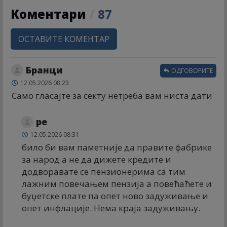
Коментари
/
87
ОСТАВИТЕ КОМЕНТАР
Бранци
ОДГОВОРИТЕ
12.05.2026 08:23
Само гласајте за секту нетреба вам ниста дати
ре
12.05.2026 08:31
било би вам паметније да правите фабрике
за народ а не да дижете кредите и
додворавате се пензионерима са тим
лажним повечањем пензија а повећаћете и
буџетске плате па опет ново задуживање и
опет инфлације. Нема краја задуживању.