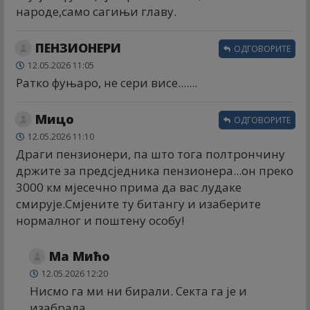
народе,само сагињи главу.
ПЕНЗИОНЕРИ
ОДГОВОРИТЕ
12.05.2026 11:05
Ратко фуњаро, не сери висе.......
Мицо
ОДГОВОРИТЕ
12.05.2026 11:10
Драги пензионери, па што тога полтрончину
држите за предсједника пензионера...он преко
3000 км мјесечно прима да вас лудаке
смирује.Смјените ту битангу и изаберите
нормалног и поштену особу!
Ма Мићо
12.05.2026 12:20
Нисмо га ми ни бирали. Секта га је и
изабрала.