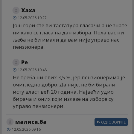
Хаха
12.05.2026 10:27
Још гори сте ви тастатура гласачи а не знате
ни како се гласа на дан избора. Пола вас ни
љеба не би имали да вам није управо нас
пензионера.
Ре
12.05.2026 10:48
Не треба ни ових 3,5 %, јер пензионерима је
очигледно добро. Да није, не би бирали
исту власт већ 20 година. Највећи удио
бирача и оних који излазе на изборе су
управо пензионери.
малиса.ба
ОДГОВОРИТЕ
12.05.2026 09:16