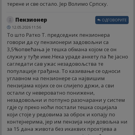
терене и све остало. Јер Волимо Српску.
Пензионер
ОДГОВОРИТЕ
12.05.2026 11:56
То што Ратко Т. председник пензионера
говори да су пензионери задовољни са
3,5%опвећања је тешка обмана којом се он
служи у туђе име.Нека ураде анкету па ће јасно
сагледати сав ужас незадовољства те
популације грађана. То казивање се односи
углавном на пензионере са највишим
пензијама којих се он слијепо држи, а сви
остали су невероватно понижени,
незадовољни и потпуно разочарани у систем
гдје су преко ноћи постали тешка социјала
који стоје у редовима за оброк и копају по
контејнерима, јер им пензија није довољна ни
за 15 дана живота без икаквих прохтјева а