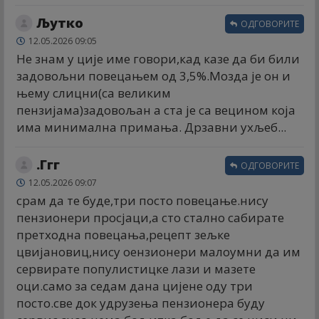
Љутко
ОДГОВОРИТЕ
12.05.2026 09:05
Не знам у ције име говори,кад казе да би били
задовољни повецањем од 3,5%.Мозда је он и
њему слицни(са великим
пензијама)задовољан а ста је са вецином која
има минимална примања. Дрзавни ухљеб...
.Ггг
ОДГОВОРИТЕ
12.05.2026 09:07
срам да те буде,три посто повецање.нису
пензионери просјаци,а сто стално сабирате
претходна повецања,рецепт зељке
цвијановиц,нису оензионери малоумни да им
сервирате популистицке лази и мазете
оци.само за седам дана цијене оду три
посто.све док удрузења пензионера буду