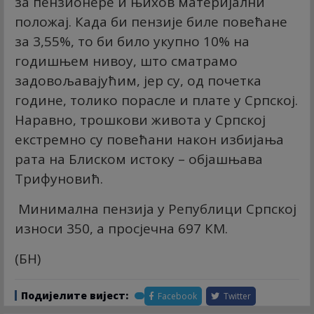
за пензионере и њихов материјални
положај. Када би пензије биле повећане
за 3,55%, то би било укупно 10% на
годишњем нивоу, што сматрамо
задовољавајућим, јер су, од почетка
године, толико порасле и плате у Српској.
Наравно, трошкови живота у Српској
екстремно су повећани након избијања
рата на Блиском истоку – објашњава
Трифуновић.
Минимална пензија у Републици Српској
износи 350, а просјечна 697 КМ.
(БН)
Подијелите вијест:
Facebook
Twitter