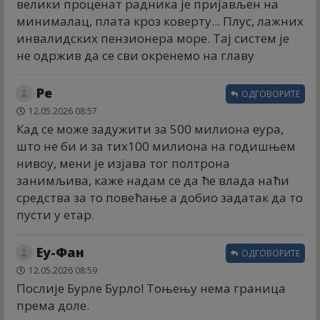
велики проценат радника је пријављен на
минималац, плата кроз коверту... Плус, лажних
инвалидских пензионера море. Тај систем је
не одржив да се сви окренемо на главу
Ре
ОДГОВОРИТЕ
12.05.2026 08:57
Кад се може задужити за 500 милиона еура,
што не би и за тих100 милиона на годишњем
нивоу, мени је изјава тог полтрона
занимљива, каже надам се да ће влада наћи
средства за то повећање а добио задатак да то
пусти у етар.
Еу-Фан
ОДГОВОРИТЕ
12.05.2026 08:59
Послије Бурле Бурло! Тоњењу нема граница
према доле.