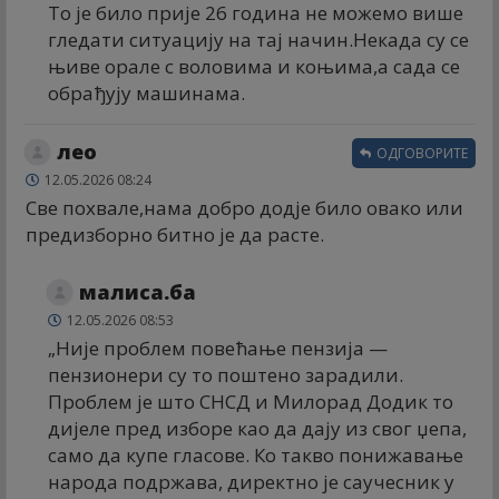
То је било прије 26 година не можемо више
гледати ситуацију на тај начин.Некада су се
њиве орале с воловима и коњима,а сада се
обрађују машинама.
лео
ОДГОВОРИТЕ
12.05.2026 08:24
Све похвале,нама добро додје било овако или
предизборно битно је да расте.
малиса.ба
12.05.2026 08:53
„Није проблем повећање пензија —
пензионери су то поштено зарадили.
Проблем је што СНСД и Милорад Додик то
дијеле пред изборе као да дају из свог џепа,
само да купе гласове. Ко такво понижавање
народа подржава, директно је саучесник у