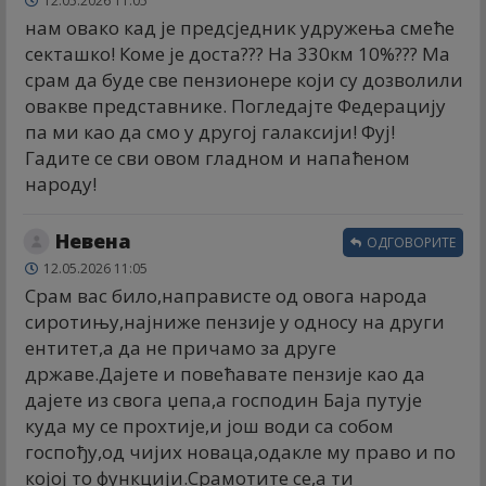
12.05.2026 11:05
нам овако кад је предсједник удружења смеће
секташко! Коме је доста??? На 330км 10%??? Ма
срам да буде све пензионере који су дозволили
овакве представнике. Погледајте Федерацију
па ми као да смо у другој галаксији! Фуј!
Гадите се сви овом гладном и напаћеном
народу!
Невена
ОДГОВОРИТЕ
12.05.2026 11:05
Срам вас било,направисте од овога народа
сиротињу,најниже пензије у односу на други
ентитет,а да не причамо за друге
државе.Дајете и повећавате пензије као да
дајете из свога џепа,а господин Баја путује
куда му се прохтије,и још води са собом
госпођу,од чијих новаца,одакле му право и по
којој то функцији.Срамотите се,а ти