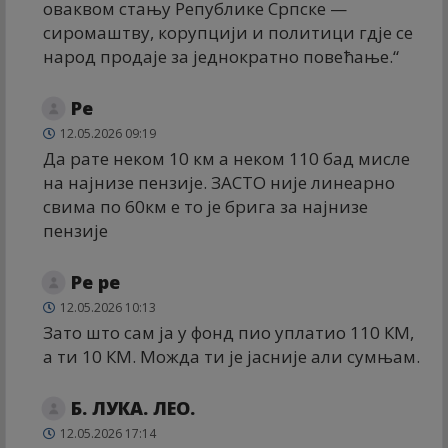
оваквом стању Републике Српске —
сиромаштву, корупцији и политици гдје се
народ продаје за једнократно повећање.“
Ре
12.05.2026 09:19
Да рате неком 10 км а неком 110 бад мисле
на најнизе пензије. ЗАСТО није линеарно
свима по 60км е то је брига за најнизе
пензије
Ре ре
12.05.2026 10:13
Зато што сам ја у фонд пио уплатио 110 КМ,
а ти 10 КМ. Можда ти је јасније али сумњам.
Б. ЛУКА. ЛЕО.
12.05.2026 17:14