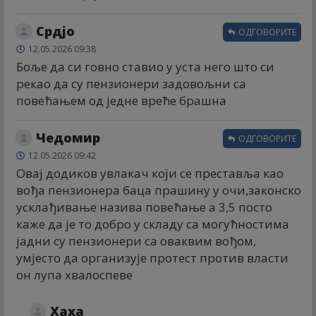
Срдјо
ОДГОВОРИТЕ
12.05.2026 09:38
Боље да си говно ставио у уста него што си
рекао да су пензионери задовољни са
повећањем од једне вреће брашна
Чедомир
ОДГОВОРИТЕ
12.05.2026 09:42
Овај додиков увлакач који се преставља као
вођа пензионера баца прашину у очи,законско
усклађивање назива повећање а 3,5 посто
каже да је то добро у складу са могућностима
јадни су пензионери са оваквим вођом,
умјесто да организује протест против власти
он лупа хвалоспеве
Хаха