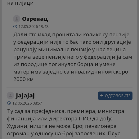
на пијаци
Озренац
12.05.2026 19:48
Дали сте икад процитали колике су пензије
у федерацији није то бас тако они другације
рацунају минималне пензије у нас вецина
прима веце пензије него у федерацији ја сам
из породице погинулог борца и умене
матер има заједно са инвалиднином скоро
2000 км
Јајајај
ОДГОВОРИТЕ
12.05.2026 08:57
Ту сад за пресједника, премијера, министра
финанција или директора ПИО да дође
Худини, ништа не може. Број пензионера
огроман у односу на број запослених. Плус