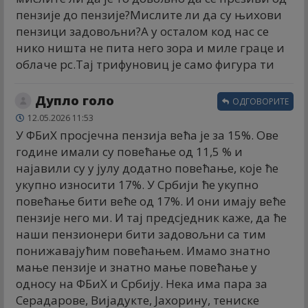
пензије до пензије?Мислите ли да су њихови
пензици задовољни?А у осталом код нас се
нико ништа не пита него зора и миле граце и
облаче рс.Тај трифуновиц је само фигура ти
Дупло голо
ОДГОВОРИТЕ
12.05.2026 11:53
У ФБиХ просјечна пензија већа је за 15%. Ове
године имали су повећање од 11,5 % и
најавили су у јулу додатно повећање, које ће
укупно износити 17%. У Србији ће укупно
повећање бити веће од 17%. И они имају веће
пензије него ми. И тај предсједник каже, да ће
наши пензионери бити задовољни са тим
понижавајућим повећањем. Имамо знатно
мање пензије и знатно мање повећање у
односу на ФБиХ и Србију. Нека има пара за
Серадарове, Вијадукте, Јахорину, тениске