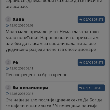
сервис снсд,нема бољитка.боље да се ниси ни
огласавао.
Хаха
ОДГОВОРИТЕ
12.05.2026 09:08
Мало мало премало је то. Нема гласа за тако
мало повећање. Наравно да и то прихватам
али без да гласам за вас али вала ни за ове
уједињено разједињене тзв опозиционаре
Ре
ОДГОВОРИТЕ
12.05.2026 09:11
Пензос рецепт за брзо крепос
Ви пензионери
ОДГОВОРИТЕ
12.05.2026 09:15
Сте највеце зло послије црвене секте.Да Бог да
се најели и напили са 3% повецања пензије.