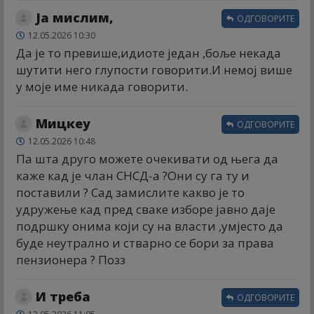
Ја мислим,
ОДГОВОРИТЕ
12.05.2026 10:30
Да је то превише,идиоте један ,боље некада
шутити него глупости говорити.И немој више
у моје име никада говорити.
Мицкеy
ОДГОВОРИТЕ
12.05.2026 10:48
Па шта друго можете очекивати од њега да
каже кад је члан СНСД-а ?Они су га ту и
поставили ? Сад замислите какво је то
удружење кад пред сваке изборе јавно даје
подршку онима који су на власти ,умјесто да
буде неутрално и стварно се бори за права
пензионера ? Позз
И треба
ОДГОВОРИТЕ