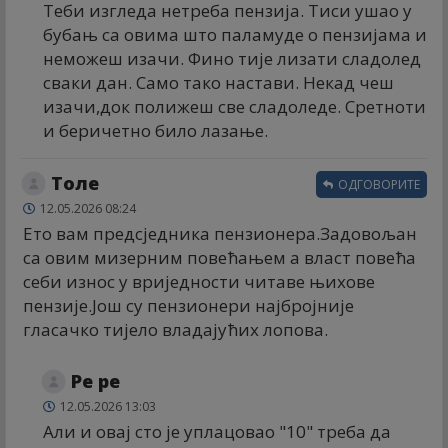
Теби изгледа нетреба пензија. Тиси ушао у
бубањ са овима што паламуде о пензијама и
неможеш изачи. Фино тије лизати сладолед
сваки дан. Само тако настави. Некад чеш
изачи,док полижеш све сладоледе. Сретноти
и беричетно било лазање.
Толе
ОДГОВОРИТЕ
12.05.2026 08:24
Ето вам предсједника пензионера.Задовољан
са овим мизерним повећањем а власт повећа
себи износ у вриједности читаве њихове
пензије.Још су пензионери најбројније
гласачко тијело владајућих лопова.
Ре ре
12.05.2026 13:03
Али и овај сто је уплацовао "10" треба да