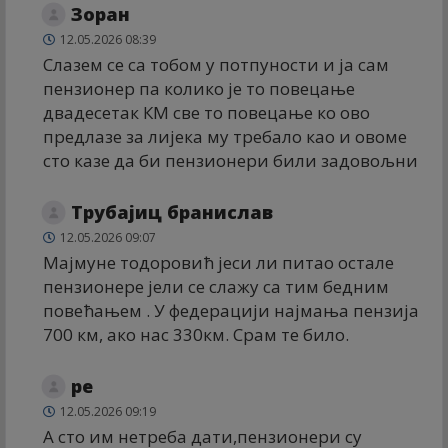
Зоран
12.05.2026 08:39
Слазем се са тобом у потпуности и ја сам
пензионер па колико је то повецање
двадесетак КМ све то повецање ко ово
предлазе за лијека му требало као и овоме
сто казе да би пензионери били задовољни
Трубајиц бранислав
12.05.2026 09:07
Мајмуне тодоровић јеси ли питао остале
пензионере јели се слажу са тим бедним
повећањем . У федерацији најмања пензија
700 км, ако нас 330км. Срам те било.
ре
12.05.2026 09:19
А сто им нетреба дати,пензионери су