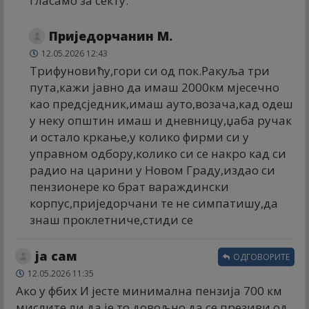
гласамо за секту.
Приједорчанин М.
12.05.2026 12:43
Трифуновићу,гори си од пок.Ракуља три
пута,кажи јавно да имаш 2000км мјесечно
као предсједник,имаш ауто,возача,кад одеш
у неку општин имаш и дневницу,џаба ручак
и остало кркање,у колико фирми си у
управном одбору,колико си се накро кад си
радио на царини у Новом Граду,издао си
пензионере ко брат вараждински
корпус,приједорчани те не симпатишу,да
знаш проклетниче,стиди се
ја сам
ОДГОВОРИТЕ
12.05.2026 11:35
Ако у фбих И јесте минимална пензија 700 км
мислите ли да је то довољно да се презиви од