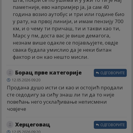
паметније, ево напримјер ја, ја сам 40
година возио аутобус и три или године био
у рату, на првој линији, и имам пензију 700
км, и о чему ти причаш, ти и такви као ти,
Марс у пм, доста вас је више демагога,
незнам више одакле се појављујете, овдје
свака будала умислио да је неки битан
фактор и он као нешто мисли.
Борац прве категорије
ОДГОВОРИТЕ
12.05.2026 09:20
Продана душо исти си као и остојић продали
сте седодигу за сићу знаш ли ти да то није
повећањ него усклађивање неписмени
човјече
Херцеговац
ОДГОВОРИТЕ
12.05.2026 09:20