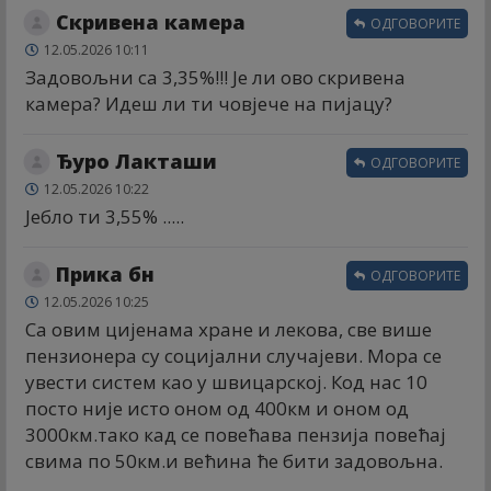
Скривена камера
ОДГОВОРИТЕ
12.05.2026 10:11
Задовољни са 3,35%!!! Је ли ово скривена
камера? Идеш ли ти човјече на пијацу?
Ђуро Лакташи
ОДГОВОРИТЕ
12.05.2026 10:22
Јебло ти 3,55% .....
Прика бн
ОДГОВОРИТЕ
12.05.2026 10:25
Са овим цијенама хране и лекова, све више
пензионера су социјални случајеви. Мора се
увести систем као у швицарској. Код нас 10
посто није исто оном од 400км и оном од
3000км.тако кад се повећава пензија повећај
свима по 50км.и већина ће бити задовољна.