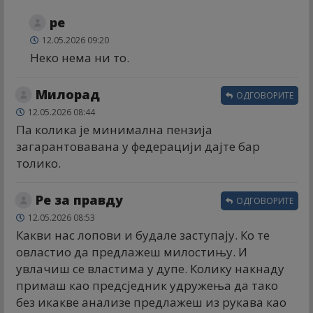
ре
12.05.2026 09:20
Неко нема ни то.
Милорад
ОДГОВОРИТЕ
12.05.2026 08:44
Па колика је минимална пензија
загарантовавана у федерацији дајте бар
толико.
Ре за правду
ОДГОВОРИТЕ
12.05.2026 08:53
Какви нас лопови и будале заступају. Ко те
овластио да предлажеш милостињу. И
увлачиш се властима у дупе. Колику накнаду
примаш као предсједник удружења да тако
без икакве анализе предлажеш из рукава као