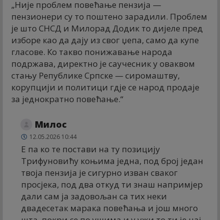
„Није проблем повећање пензија —
пензионери су то поштено зарадили. Проблем
је што СНСД и Милорад Додик то дијеле пред
изборе као да дају из свог џепа, само да купе
гласове. Ко такво понижавање народа
подржава, директно је саучесник у оваквом
стању Републике Српске — сиромаштву,
корупцији и политици гдје се народ продаје
за једнократно повећање.“
Милос
12.05.2026 10:44
Е па ко те постави на ту позицију
Трифуновићу коњима једна, под број један
твоја пензија је сигурно изван сваког
просјека, под два откуд ти знаш напримјер
дали сам ја задовољан са тих неки
двадесетак марака повећања и још много
шта, покри се по ушима и у ужи то ти је нај