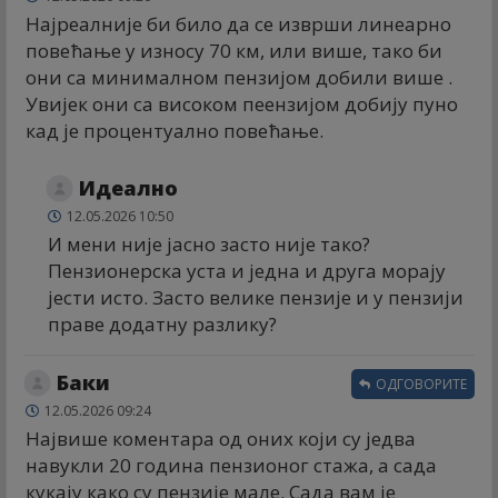
Најреалније би било да се изврши линеарно
повећање у износу 70 км, или више, тако би
они са минималном пензијом добили више .
Увијек они са високом пеензијом добију пуно
кад је процентуално повећање.
Идеално
12.05.2026 10:50
И мени није јасно засто није тако?
Пензионерска уста и једна и друга морају
јести исто. Засто велике пензије и у пензији
праве додатну разлику?
Баки
ОДГОВОРИТЕ
12.05.2026 09:24
Највише коментара од оних који су једва
навукли 20 година пензионог стажа, а сада
кукају како су пензије мале. Сада вам је