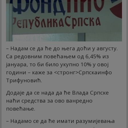
– Надам се да ће до њега доћи у августу.
Са редовним повећањем од 6,45% из
јануара, то би било укупно 10% у овој
години – каже за
<стронг>Српскаинфо
Трифуновић.
Додаје да се нада да ће Влада Српске
наћи средства за ово ванредно
повећање.
– Надамо се да ће имати разумијевања