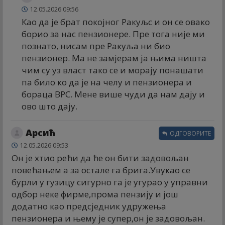
12.05.2026 09:56
Као да је брат покојног Ракуљс и он се овако
борио за нас пензионере. Пре тога није ми
познато, нисам пре Ракуља ни био
пензионер. Ма не замјерам ја њима ништа
чим су уз власт тако се и морају понашати
па било ко да је на челу и пензионера и
бораца ВРС. Мене више чуди да нам дају и
ово што дају.
Арсић
ОДГОВОРИТЕ
12.05.2026 09:53
Он је хтио рећи да ће он бити задовољан
повећањем а за остале га брига.Увукао се
бурли у гузицу сигурно га је угурао у управни
одбор неке фирме,прома пензију и још
додатно као предсједник удружења
пензионера и њему је супер,он је задовољан.