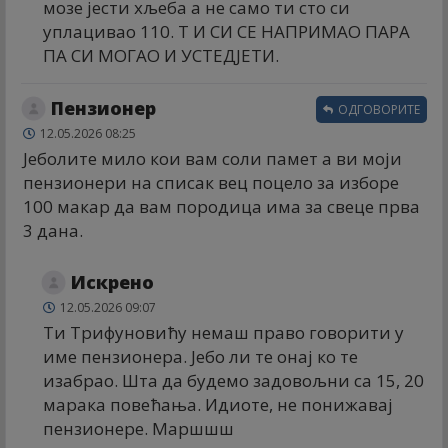
мозе јести хљеба а не само ти сто си
уплацивао 110. Т И СИ СЕ НАПРИМАО ПАРА
ПА СИ МОГАО И УСТЕДЈЕТИ.
Пензионер
ОДГОВОРИТЕ
12.05.2026 08:25
Јеболите мило кои вам соли памет а ви моји
пензионери на списак вец поцело за изборе
100 макар да вам породица има за свеце прва
3 дана.
Искрено
12.05.2026 09:07
Ти Трифуновићу немаш право говорити у
име пензионера. Јебо ли те онај ко те
изабрао. Шта да будемо задовољни са 15, 20
марака повећања. Идиоте, не понижавај
пензионере. Маршшш