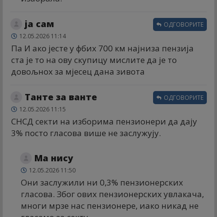
ја сам
ОДГОВОРИТЕ
12.05.2026 11:14
Па И ако јесте у фбих 700 км најниза пензија
ста је то на ову скупицу мислите да је то
довољнох за мјесец дана зивота
Танте за ванте
ОДГОВОРИТЕ
12.05.2026 11:15
СНСД секти на изборима пензионери да дају
3% посто гласова више не заслужују.
Ма нису
12.05.2026 11:50
Они заслужили ни 0,3% пензионерских
гласова. Због ових пензионерских увлакача,
многи мрзе нас пензионере, иако никад не