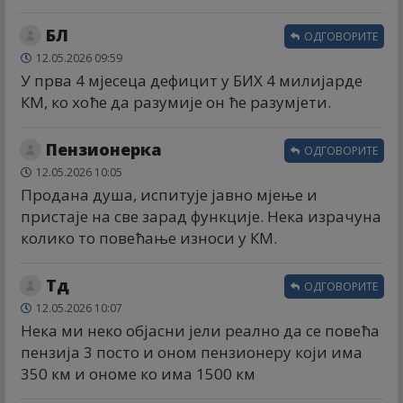
БЛ
ОДГОВОРИТЕ
12.05.2026 09:59
У прва 4 мјесеца дефицит у БИХ 4 милијарде
КМ, ко хоће да разумије он ће разумјети.
Пензионерка
ОДГОВОРИТЕ
12.05.2026 10:05
Продана душа, испитује јавно мјење и
пристаје на све зарад функције. Нека израчуна
колико то повећање износи у КМ.
Тд
ОДГОВОРИТЕ
12.05.2026 10:07
Нека ми неко објасни јели реално да се повећа
пензија 3 посто и оном пензионеру који има
350 км и ономе ко има 1500 км