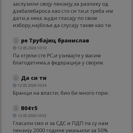
заслузили своју пензију,за разлику од
дзабалебароса као сто си ти,и треба им
дати,а нека људи гласају по свом
избору,најбоље да слусају такве као ти.
ре Трубајиц бранислав
12.05.2026 10:10
Па хтјели сте РС,и узивајте у васим
благодетима,а федерација у својим.
Да си ти
12.05.2026 10:24
Бранци на власти, био би много гори.
В04т5
12.05.2026 16:53
Гласали смо и за СДС и ПДП па су нам
пензију 2000 године умањили за 50%