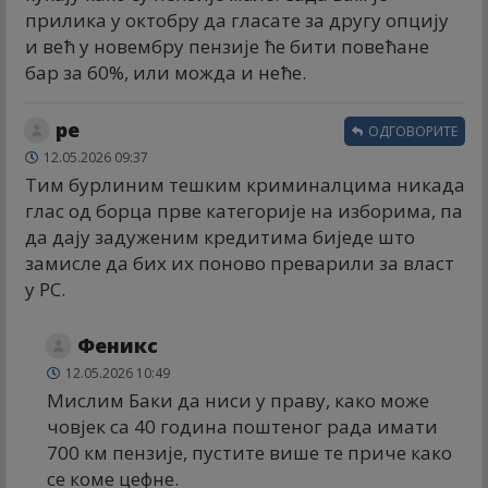
прилика у октобру да гласате за другу опцију
и већ у новембру пензије ће бити повећане
бар за 60%, или можда и неће.
ре
ОДГОВОРИТЕ
12.05.2026 09:37
Тим бурлиним тешким криминалцима никада
глас од борца прве категорије на изборима, па
да дају задуженим кредитима биједе што
замисле да бих их поново преварили за власт
у РС.
Феникс
12.05.2026 10:49
Мислим Баки да ниси у праву, како може
човјек са 40 година поштеног рада имати
700 км пензије, пустите више те приче како
се коме цефне.