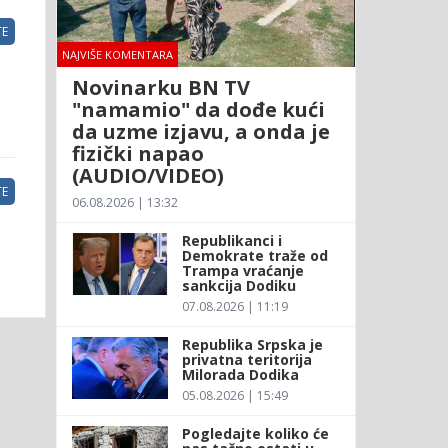
E
NAJVIŠE KOMENTARA
Novinarku BN TV
"namamio" da dođe kući
da uzme izjavu, a onda je
fizički napao
(AUDIO/VIDEO)
E
06.08.2026 | 13:32
Republikanci i
Demokrate traže od
Trampa vraćanje
sankcija Dodiku
07.08.2026 | 11:19
Republika Srpska je
privatna teritorija
Milorada Dodika
05.08.2026 | 15:49
Pogledajte koliko će