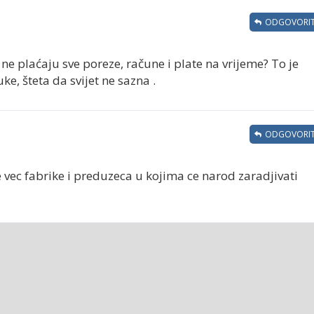
ODGOVORIT
i ne plaćaju sve poreze, račune i plate na vrijeme? To je
e, šteta da svijet ne sazna .
ODGOVORIT
 vec fabrike i preduzeca u kojima ce narod zaradjivati