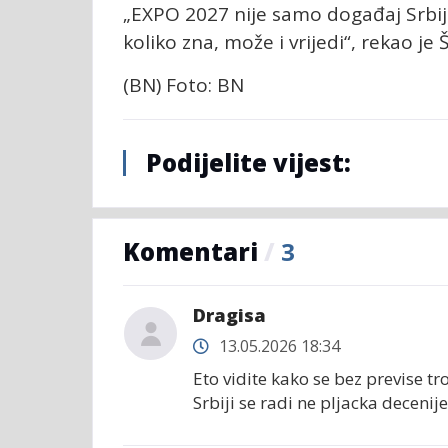
„EXPO 2027 nije samo događaj Srbije
koliko zna, može i vrijedi“, rekao je 
(BN) Foto: BN
Podijelite vijest:
Komentari
/
3
Dragisa
13.05.2026 18:34
Eto vidite kako se bez previse t
Srbiji se radi ne pljacka decenije