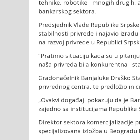
tehnike, robotike i mnogih drugih, a
bankarskog sektora.
Predsjednik Vlade Republike Srpske S
stabilnosti privrede i najavio izradu
na razvoj privrede u Republici Srpsk
“Pratimo situaciju kada su u pitanju
naša privreda bila konkurentna i stab
Gradonačelnik Banjaluke Draško Sta
privrednog centra, te predložio inici
„Ovakvi događaji pokazuju da je Ban
zajedno sa institucijama Republike S
Direktor sektora komercijalizacije 
specijalizovana izložba u Beogradu bi