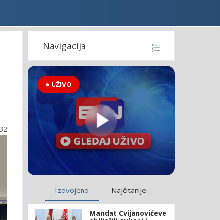
Navigacija
● UŽIVO
:32
Izdvojeno
Najčitanije
Mandat Cvijanovićeve