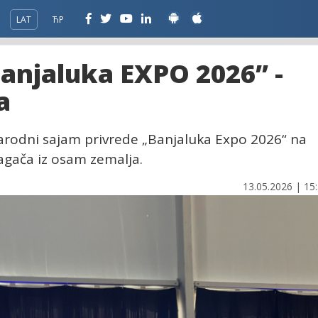
LAT
ЋР
anjaluka EXPO 2026” -
a
arodni sajam privrede „Banjaluka Expo 2026“ na
agača iz osam zemalja.
13.05.2026 | 15