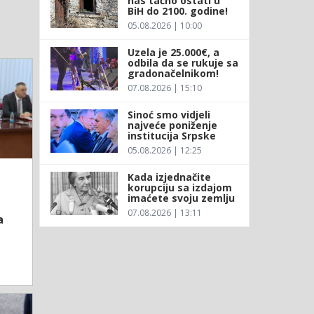
nas tačno ostati u
BiH do 2100. godine!
05.08.2026 | 10:00
Uzela je 25.000€, a
odbila da se rukuje sa
gradonačelnikom!
07.08.2026 | 15:10
Sinoć smo vidjeli
najveće poniženje
institucija Srpske
05.08.2026 | 12:25
Kada izjednačite
korupciju sa izdajom
imaćete svoju zemlju
07.08.2026 | 13:11
a