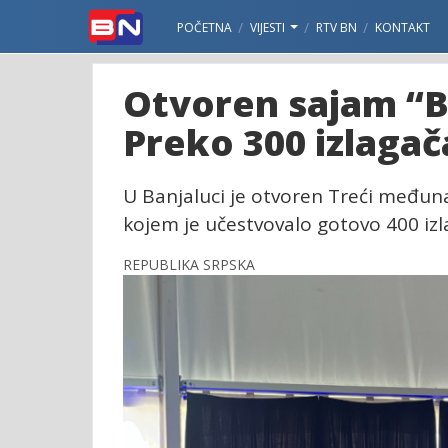
POČETNA
VIJESTI
RTV BN
KONTAKT
Otvoren sajam “B
Preko 300 izlagač
U Banjaluci je otvoren Treći međun
kojem je učestvovalo gotovo 400 izl
REPUBLIKA SRPSKA