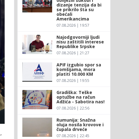
obilježili sukobi i
dizanje tenzija da bi
se prikrilo šta su
obećali
Amerikancima
07.08.2026 | 19:57
Najodgovorniji ljudi
nisu zaštitili interese
Republike Srpske
07.08.2026 | 21:27
APIF izgubio spor sa
komšijama, mora
platiti 10.000 KM
07.08.2026 | 19:55
Gradiška: Teške
optužbe na račun
Adžića - Sabotira nas!
07.08.2026 | 22:56
Rumunija: Snažna
oluja nosila krovove i
čupala drveće
,
07.08.2026 | 22:45