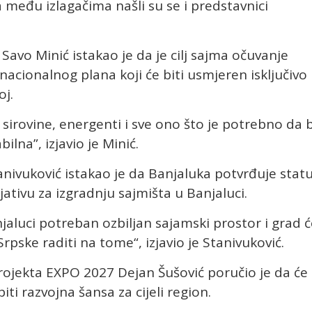
 među izlagačima našli su se i predstavnici
avo Minić istakao je da je cilj sajma očuvanje
 nacionalnog plana koji će biti usmjeren isključivo
oj.
 sirovine, energenti i sve ono što je potrebno da b
ilna”, izjavio je Minić.
nivuković istakao je da Banjaluka potvrđuje stat
jativu za izgradnju sajmišta u Banjaluci.
jaluci potreban ozbiljan sajamski prostor i grad ć
rpske raditi na tome“, izjavio je Stanivuković.
projekta EXPO 2027 Dejan Šušović poručio je da će
ti razvojna šansa za cijeli region.