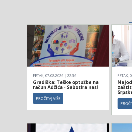
PETAK, 07.08.2026 | 22:56
PETAK, 0
Gradiška: Teške optužbe na
Najodg
račun Adžića - Sabotira nas!
zaštit
Srpsk
PROČITAJ VIŠE
PROČIT