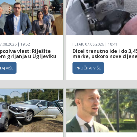
7.08.2026 | 19:52
PETAK, 07.08.2026 | 18:41
poziva vlast: Riješite
Dizel trenutno ide i do 3,4
em grijanja u Ugljeviku
marke, uskoro nove cijen
AJ VIŠE
PROČITAJ VIŠE