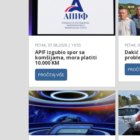
PETAK, 07.08.2026 | 19:55
PETAK, 0
APIF izgubio spor sa
Dakić 
komšijama, mora platiti
probl
10.000 KM
PROČIT
PROČITAJ VIŠE