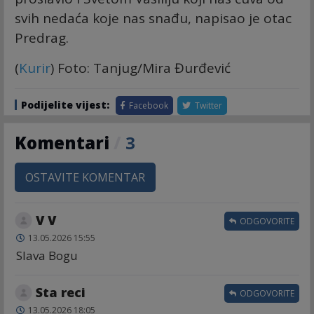
svih nedaća koje nas snađu, napisao je otac
Predrag.
(
Kurir
) Foto: Tanjug/Mira Đurđević
Podijelite vijest:
Facebook
Twitter
Komentari
/
3
OSTAVITE KOMENTAR
V V
ODGOVORITE
13.05.2026 15:55
Slava Bogu
Sta reci
ODGOVORITE
13.05.2026 18:05