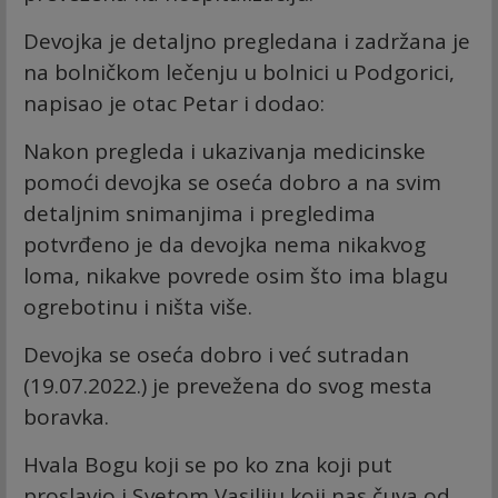
Devojka je detaljno pregledana i zadržana je
na bolničkom lečenju u bolnici u Podgorici,
napisao je otac Petar i dodao:
Nakon pregleda i ukazivanja medicinske
pomoći devojka se oseća dobro a na svim
detaljnim snimanjima i pregledima
potvrđeno je da devojka nema nikakvog
loma, nikakve povrede osim što ima blagu
ogrebotinu i ništa više.
Devojka se oseća dobro i već sutradan
(19.07.2022.) je prevežena do svog mesta
boravka.
Hvala Bogu koji se po ko zna koji put
proslavio i Svetom Vasiliju koji nas čuva od