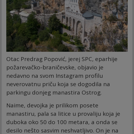
Otac Predrag Popović, jerej SPC, eparhije
požarevačko-braničevske, objavio je
nedavno na svom Instagram profilu
neverovatnu priču koja se dogodila na
parkingu donjeg manastira Ostrog.
Naime, devojka je prilikom posete
manastiru, pala sa litice u provaliju koja je
duboka oko 50 do 100 metara, a onda se
desilo nešto sasvim neshvatljivo. On je na