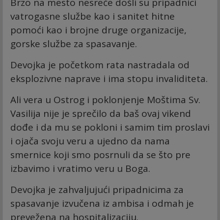
Brzo na mesto nesreće došli su pripadnici
vatrogasne službe kao i sanitet hitne
pomoći kao i brojne druge organizacije,
gorske službe za spasavanje.
Devojka je početkom rata nastradala od
eksplozivne naprave i ima stopu invaliditeta.
Ali vera u Ostrog i poklonjenje Moštima Sv.
Vasilija nije je sprečilo da baš ovaj vikend
dođe i da mu se pokloni i samim tim proslavi
i ojača svoju veru a ujedno da nama
smernice koji smo posrnuli da se što pre
izbavimo i vratimo veru u Boga.
Devojka je zahvaljujući pripadnicima za
spasavanje izvučena iz ambisa i odmah je
prevežena na hospitalizaciju.