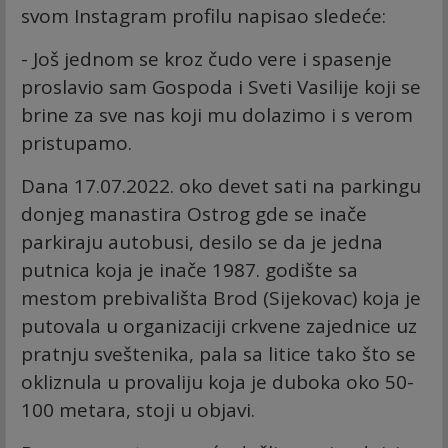
svom Instagram profilu napisao sledeće:
- Još jednom se kroz čudo vere i spasenje
proslavio sam Gospoda i Sveti Vasilije koji se
brine za sve nas koji mu dolazimo i s verom
pristupamo.
Dana 17.07.2022. oko devet sati na parkingu
donjeg manastira Ostrog gde se inače
parkiraju autobusi, desilo se da je jedna
putnica koja je inače 1987. godište sa
mestom prebivališta Brod (Sijekovac) koja je
putovala u organizaciji crkvene zajednice uz
pratnju sveštenika, pala sa litice tako što se
okliznula u provaliju koja je duboka oko 50-
100 metara, stoji u objavi.