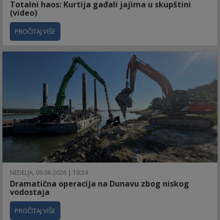
Totalni haos: Kurtija gađali jajima u skupštini
(video)
PROČITAJ VIŠE
NEDELJA, 09.08.2026 | 10:24
Dramatična operacija na Dunavu zbog niskog
vodostaja
PROČITAJ VIŠE