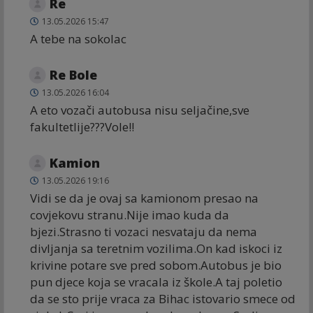
Re
13.05.2026 15:47
A tebe na sokolac
Re Bole
13.05.2026 16:04
A eto vozači autobusa nisu seljačine,sve
fakultetlije???Vole!!
Kamion
13.05.2026 19:16
Vidi se da je ovaj sa kamionom presao na
covjekovu stranu.Nije imao kuda da
bjezi.Strasno ti vozaci nesvataju da nema
divljanja sa teretnim vozilima.On kad iskoci iz
krivine potare sve pred sobom.Autobus je bio
pun djece koja se vracala iz škole.A taj poletio
da se sto prije vraca za Bihac istovario smece od