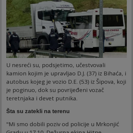
U nesreći su, podsjetimo, učestvovali
kamion kojim je upravljao D.J. (37) iz Bihaća, i
autobus kojeg je vozio D.E. (53) iz Šipova, koji
je poginuo, dok su povrijeđeni vozač
teretnjaka i devet putnika.
Šta su zatekli na terenu
"Mi smo dobili poziv od policije u Mrkonjić
Gradu u 17.10. Dežurna ekipa Hitne