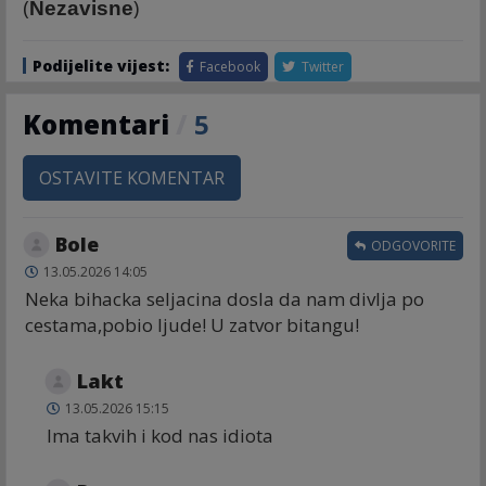
(
)
Nezavisne
Podijelite vijest:
Facebook
Twitter
Komentari
/
5
OSTAVITE KOMENTAR
Bole
ODGOVORITE
13.05.2026 14:05
Neka bihacka seljacina dosla da nam divlja po
cestama,pobio ljude! U zatvor bitangu!
Lakt
13.05.2026 15:15
Ima takvih i kod nas idiota