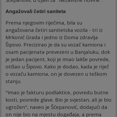
Šćepanović u izjavi za "Nezavisne novine".
Angažovali četiri saniteta
Prema njegovim riječima, bila su
angažovana četiri sanitetska vozila - tri iz
Mrkonić Grada i jedno iz Doma zdravlja
Šipovo. Precizirao je da su vozač kamiona i
osam pacijenata prevezeni u Banjaluku, dok
je jedan pacijent, koji je imao lakše povrede,
otišao u Šipovo. Kako je dodao, kada je riječ
o vozaču kamiona, on je dovezen u teškom
stanju.
"Imao je fakturu podlaktice, povredu butne
kosti, povrede glave. Bio je svjestan, ali je bio
ugrožen", naveo je Šćepanović, dodajući da
on nije bio na mjestu događaja, a prema