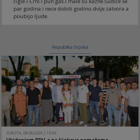
cigle I-Crni i pun gas.I male su kazne.Sudice se
par godina i nece dobiti godinu dvije zatvora a
poubijo ljude.
Republika Srpska
SUBOTA, 08.08.2026 | 10:56
Ukidanjem PDV-a na lijekove pomažemo