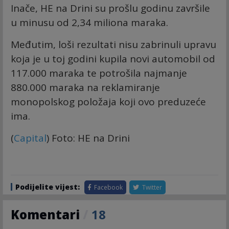
Inače, HE na Drini su prošlu godinu završile
u minusu od 2,34 miliona maraka.
Međutim, loši rezultati nisu zabrinuli upravu
koja je u toj godini kupila novi automobil od
117.000 maraka te potrošila najmanje
880.000 maraka na reklamiranje
monopolskog položaja koji ovo preduzeće
ima.
(
Capital
) Foto: HE na Drini
Podijelite vijest:
Facebook
Twitter
Komentari
/
18