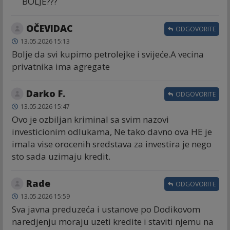
BOLJE???
OČEVIDAC
ODGOVORITE
13.05.2026 15:13
Bolje da svi kupimo petrolejke i svijeće.A vecina
privatnika ima agregate
Darko F.
ODGOVORITE
13.05.2026 15:47
Ovo je ozbiljan kriminal sa svim nazovi
investicionim odlukama, Ne tako davno ova HE je
imala vise orocenih sredstava za investira je nego
sto sada uzimaju kredit.
Rade
ODGOVORITE
13.05.2026 15:59
Sva javna preduzeća i ustanove po Dodikovom
naredjenju moraju uzeti kredite i staviti njemu na