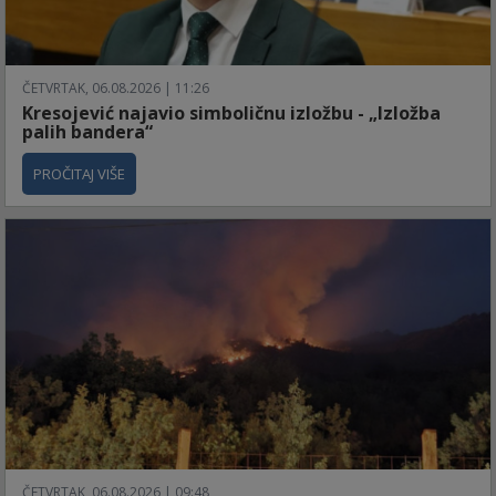
ČETVRTAK, 06.08.2026 | 11:26
Kresojević najavio simboličnu izložbu - „Izložba
palih bandera“
PROČITAJ VIŠE
ČETVRTAK, 06.08.2026 | 09:48