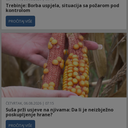
Trebinje: Borba uspjela, situacija sa požarom pod
kontrolom
PROČITAJ VIŠE
ČETVRTAK, 06.08.2026 | 07:15
Suša prži usjeve na njivama: Da li je neizbježno
poskupljenje hrane?
PROČITAJ VIŠE