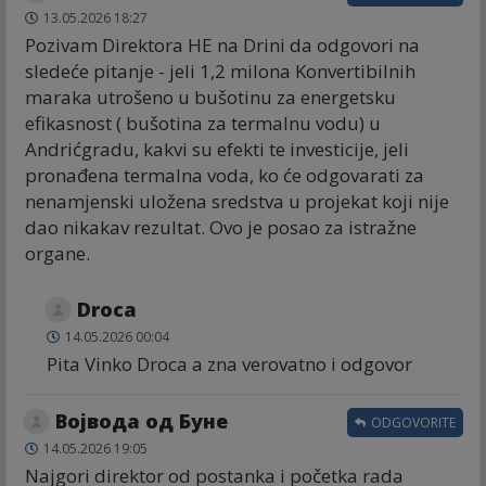
13.05.2026 18:27
Pozivam Direktora HE na Drini da odgovori na
sledeće pitanje - jeli 1,2 milona Konvertibilnih
maraka utrošeno u bušotinu za energetsku
efikasnost ( bušotina za termalnu vodu) u
Andrićgradu, kakvi su efekti te investicije, jeli
pronađena termalna voda, ko će odgovarati za
nenamjenski uložena sredstva u projekat koji nije
dao nikakav rezultat. Ovo je posao za istražne
organe.
Droca
14.05.2026 00:04
Pita Vinko Droca a zna verovatno i odgovor
Војвода од Буне
ODGOVORITE
14.05.2026 19:05
Najgori direktor od postanka i početka rada