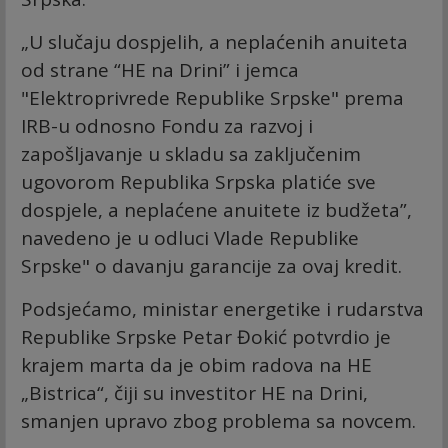
„U slučaju dospjelih, a neplaćenih anuiteta
od strane “HE na Drini” i jemca
"Elektroprivrede Republike Srpske" prema
IRB-u odnosno Fondu za razvoj i
zapošljavanje u skladu sa zaključenim
ugovorom Republika Srpska platiće sve
dospjele, a neplaćene anuitete iz budžeta”,
navedeno je u odluci Vlade Republike
Srpske" o davanju garancije za ovaj kredit.
Podsjećamo, ministar energetike i rudarstva
Republike Srpske Petar Đokić potvrdio je
krajem marta da je obim radova na HE
„Bistrica“, čiji su investitor HE na Drini,
smanjen upravo zbog problema sa novcem.