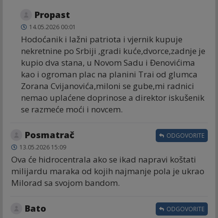
Propast
14.05.2026 00:01
Hodoćanik i lažni patriota i vjernik kupuje
nekretnine po Srbiji ,gradi kuće,dvorce,zadnje je
kupio dva stana, u Novom Sadu i Đenovićima
kao i ogroman plac na planini Trai od glumca
Zorana Cvijanovića,miloni se gube,mi radnici
nemao uplaćene doprinose a direktor iskušenik
se razmeće moći i novcem.
Posmatrač
ODGOVORITE
13.05.2026 15:09
Ova će hidrocentrala ako se ikad napravi koštati
milijardu maraka od kojih najmanje pola je ukrao
Milorad sa svojom bandom.
Bato
ODGOVORITE