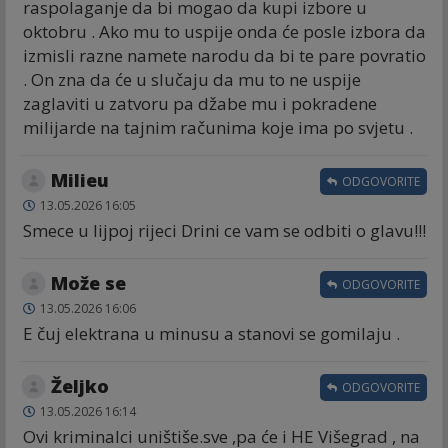
raspolaganje da bi mogao da kupi izbore u
oktobru . Ako mu to uspije onda će posle izbora da
izmisli razne namete narodu da bi te pare povratio
. On zna da će u slučaju da mu to ne uspije
zaglaviti u zatvoru pa džabe mu i pokradene
milijarde na tajnim računima koje ima po svjetu .
Milieu
ODGOVORITE
13.05.2026 16:05
Smece u lijpoj rijeci Drini ce vam se odbiti o glavu!!!
Može se
ODGOVORITE
13.05.2026 16:06
E čuj elektrana u minusu a stanovi se gomilaju .
Željko
ODGOVORITE
13.05.2026 16:14
Ovi kriminalci uništiše.sve ,pa će i HE Višegrad , na