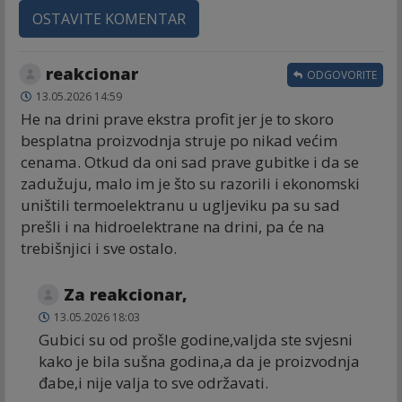
OSTAVITE KOMENTAR
reakcionar
ODGOVORITE
13.05.2026 14:59
He na drini prave ekstra profit jer je to skoro
besplatna proizvodnja struje po nikad većim
cenama. Otkud da oni sad prave gubitke i da se
zadužuju, malo im je što su razorili i ekonomski
uništili termoelektranu u ugljeviku pa su sad
prešli i na hidroelektrane na drini, pa će na
trebišnjici i sve ostalo.
Za reakcionar,
13.05.2026 18:03
Gubici su od prošle godine,valjda ste svjesni
kako je bila sušna godina,a da je proizvodnja
đabe,i nije valja to sve održavati.