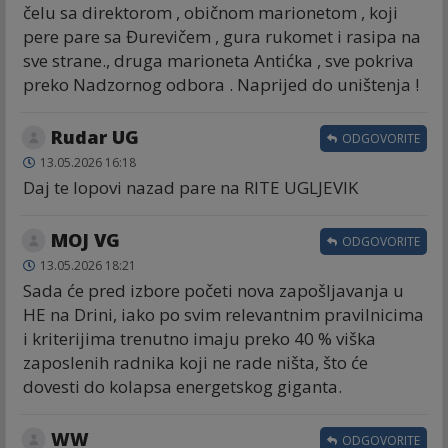
čelu sa direktorom , običnom marionetom , koji
pere pare sa Đurevičem , gura rukomet i rasipa na
sve strane., druga marioneta Antićka , sve pokriva
preko Nadzornog odbora . Naprijed do uništenja !
Rudar UG
ODGOVORITE
13.05.2026 16:18
Daj te lopovi nazad pare na RITE UGLJEVIK
MOJ VG
ODGOVORITE
13.05.2026 18:21
Sada će pred izbore početi nova zapošljavanja u
HE na Drini, iako po svim relevantnim pravilnicima
i kriterijima trenutno imaju preko 40 % viška
zaposlenih radnika koji ne rade ništa, što će
dovesti do kolapsa energetskog giganta.
WW
ODGOVORITE