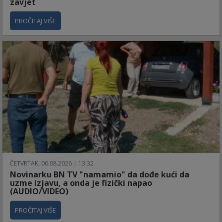
zavjet
PROČITAJ VIŠE
ČETVRTAK, 06.08.2026 | 13:32
Novinarku BN TV "namamio" da dođe kući da
uzme izjavu, a onda je fizički napao
(AUDIO/VIDEO)
PROČITAJ VIŠE