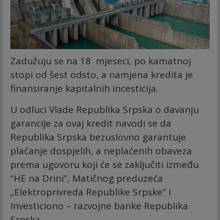
Zadužuju se na 18 mjeseci, po kamatnoj
stopi od šest odsto, a namjena kredita je
finansiranje kapitalnih incesticija.
U odluci Vlade Republika Srpska o davanju
garancije za ovaj kredit navodi se da
Republika Srpska bezuslovno garantuje
plaćanje dospjelih, a neplaćenih obaveza
prema ugovoru koji će se zaključiti između
“HE na Drini”, Matičnog preduzeća
„Elektroprivreda Republike Srpske“ i
Investiciono – razvojne banke Republika
Srpska.