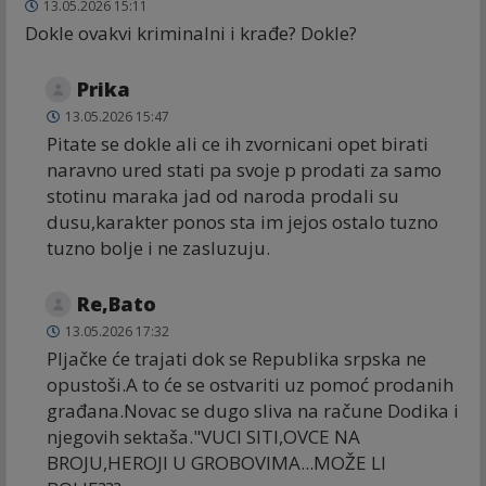
13.05.2026 15:11
Dokle ovakvi kriminalni i krađe? Dokle?
Prika
13.05.2026 15:47
Pitate se dokle ali ce ih zvornicani opet birati
naravno ured stati pa svoje p prodati za samo
stotinu maraka jad od naroda prodali su
dusu,karakter ponos sta im jejos ostalo tuzno
tuzno bolje i ne zasluzuju.
Re,Bato
13.05.2026 17:32
Pljačke će trajati dok se Republika srpska ne
opustoši.A to će se ostvariti uz pomoć prodanih
građana.Novac se dugo sliva na račune Dodika i
njegovih sektaša."VUCI SITI,OVCE NA
BROJU,HEROJI U GROBOVIMA...MOŽE LI