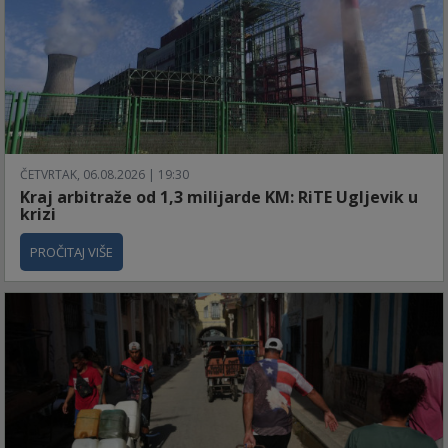
ČETVRTAK, 06.08.2026 | 19:30
Kraj arbitraže od 1,3 milijarde KM: RiTE Ugljevik u
krizi
PROČITAJ VIŠE