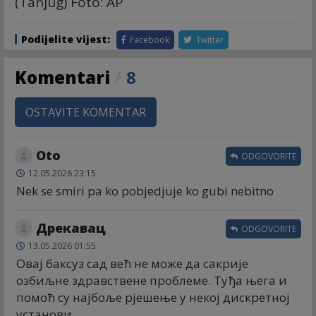
(Tanjug) Foto: AP
Podijelite vijest:
Facebook
Twitter
Komentari
/
8
OSTAVITE KOMENTAR
Oto
ODGOVORITE
12.05.2026 23:15
Nek se smiri pa ko pobjedjuje ko gubi nebitno
Дрекавац
ODGOVORITE
13.05.2026 01:55
Овај баксуз сад већ не може да сакрије
озбиљне здравствене проблеме. Туђа њега и
помоћ су најбоље рјешење у некој дискретној
установи.