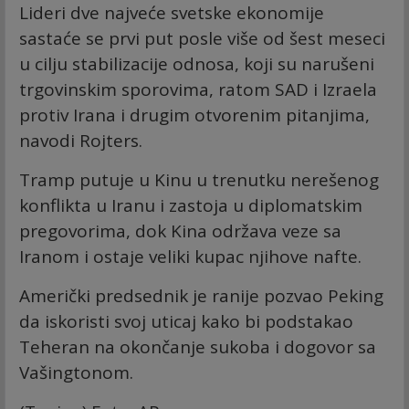
Lideri dve najveće svetske ekonomije
sastaće se prvi put posle više od šest meseci
u cilju stabilizacije odnosa, koji su narušeni
trgovinskim sporovima, ratom SAD i Izraela
protiv Irana i drugim otvorenim pitanjima,
navodi Rojters.
Tramp putuje u Kinu u trenutku nerešenog
konflikta u Iranu i zastoja u diplomatskim
pregovorima, dok Kina održava veze sa
Iranom i ostaje veliki kupac njihove nafte.
Američki predsednik je ranije pozvao Peking
da iskoristi svoj uticaj kako bi podstakao
Teheran na okončanje sukoba i dogovor sa
Vašingtonom.