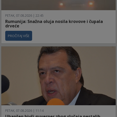
PETAK, 07.08.2026 | 22:45
Rumunija: Snažna oluja nosila krovove i čupala
drveće
PROČITAJ VIŠE
PETAK, 07.08.2026 | 11:14
Uhapšen bivši guverner zbog slučaja nestalih