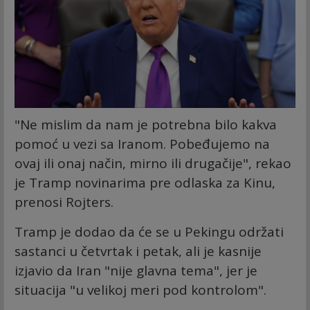
"Ne mislim da nam je potrebna bilo kakva
pomoć u vezi sa Iranom. Pobeđujemo na
ovaj ili onaj način, mirno ili drugačije", rekao
je Tramp novinarima pre odlaska za Kinu,
prenosi Rojters.
Tramp je dodao da će se u Pekingu održati
sastanci u četvrtak i petak, ali je kasnije
izjavio da Iran "nije glavna tema", jer je
situacija "u velikoj meri pod kontrolom".