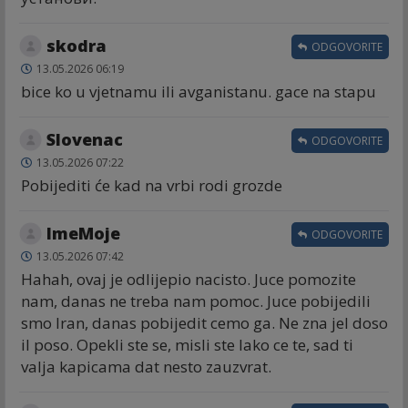
skodra
ODGOVORITE
13.05.2026 06:19
bice ko u vjetnamu ili avganistanu. gace na stapu
Slovenac
ODGOVORITE
13.05.2026 07:22
Pobijediti će kad na vrbi rodi grozde
ImeMoje
ODGOVORITE
13.05.2026 07:42
Hahah, ovaj je odlijepio nacisto. Juce pomozite
nam, danas ne treba nam pomoc. Juce pobijedili
smo Iran, danas pobijedit cemo ga. Ne zna jel doso
il poso. Opekli ste se, misli ste lako ce te, sad ti
valja kapicama dat nesto zauzvrat.