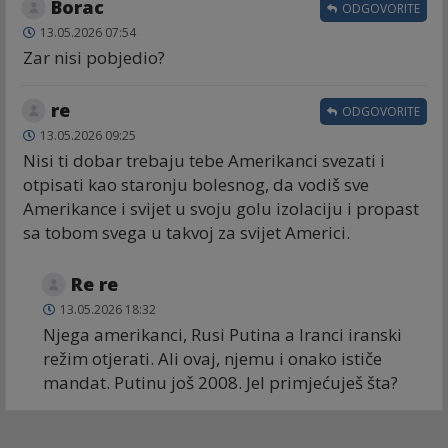
Borac
ODGOVORITE
13.05.2026 07:54
Zar nisi pobjedio?
re
ODGOVORITE
13.05.2026 09:25
Nisi ti dobar trebaju tebe Amerikanci svezati i
otpisati kao staronju bolesnog, da vodiš sve
Amerikance i svijet u svoju golu izolaciju i propast
sa tobom svega u takvoj za svijet Americi.
Re re
13.05.2026 18:32
Njega amerikanci, Rusi Putina a Iranci iranski
režim otjerati. Ali ovaj, njemu i onako ističe
mandat. Putinu još 2008. Jel primjećuješ šta?