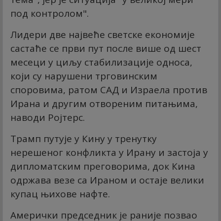
под контролом".
Лидери две највеће светске економије
састаће се први пут после више од шест
месеци у циљу стабилизације односа,
који су нарушени трговинским
споровима, ратом САД и Израела против
Ирана и другим отвореним питањима,
наводи Ројтерс.
Трамп путује у Кину у тренутку
нерешеног конфликта у Ирану и застоја у
дипломатским преговорима, док Кина
одржава везе са Ираном и остаје велики
купац њихове нафте.
Амерички председник је раније позвао