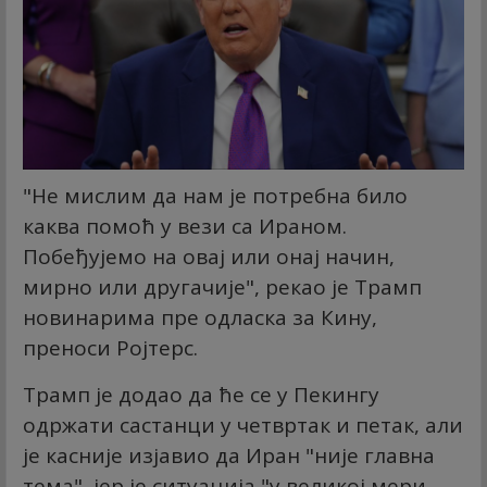
"Не мислим да нам је потребна било
каква помоћ у вези са Ираном.
Побеђујемо на овај или онај начин,
мирно или другачије", рекао је Трамп
новинарима пре одласка за Кину,
преноси Ројтерс.
Трамп је додао да ће се у Пекингу
одржати састанци у четвртак и петак, али
је касније изјавио да Иран "није главна
тема", јер је ситуација "у великој мери