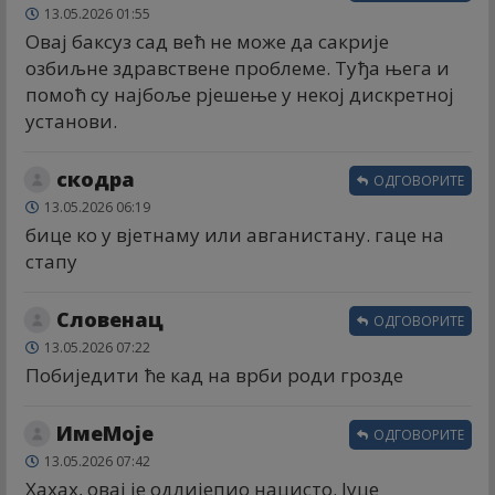
13.05.2026 01:55
Овај баксуз сад већ не може да сакрије
озбиљне здравствене проблеме. Туђа њега и
помоћ су најбоље рјешење у некој дискретној
установи.
скодра
ОДГОВОРИТЕ
13.05.2026 06:19
бице ко у вјетнаму или авганистану. гаце на
стапу
Словенац
ОДГОВОРИТЕ
13.05.2026 07:22
Побиједити ће кад на врби роди грозде
ИмеМоје
ОДГОВОРИТЕ
13.05.2026 07:42
Хахах, овај је одлијепио нацисто. Јуце