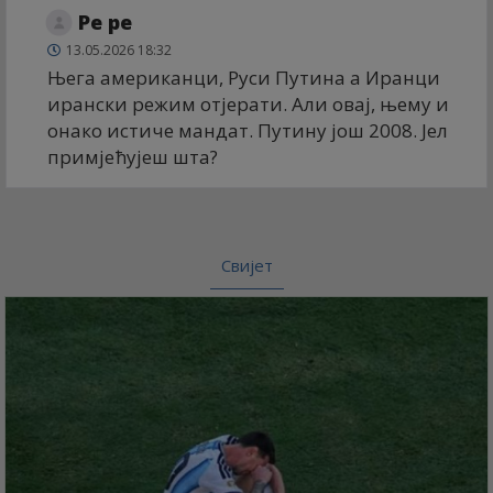
Ре ре
13.05.2026 18:32
Њега американци, Руси Путина а Иранци
ирански режим отјерати. Али овај, њему и
онако истиче мандат. Путину још 2008. Јел
примјећујеш шта?
Свијет