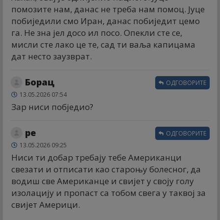
помозите нам, данас не треба нам помоц. Јуце
побиједили смо Иран, данас побиједит цемо
га. Не зна јел досо ил посо. Опекли сте се,
мисли сте лако це те, сад ти ваља капицама
дат несто заузврат.
Борац
ОДГОВОРИТЕ
13.05.2026 07:54
Зар ниси побједио?
ре
ОДГОВОРИТЕ
13.05.2026 09:25
Ниси ти добар требају тебе Американци
свезати и отписати као староњу болесног, да
водиш све Американце и свијет у своју голу
изолацију и пропаст са тобом свега у таквој за
свијет Америци.