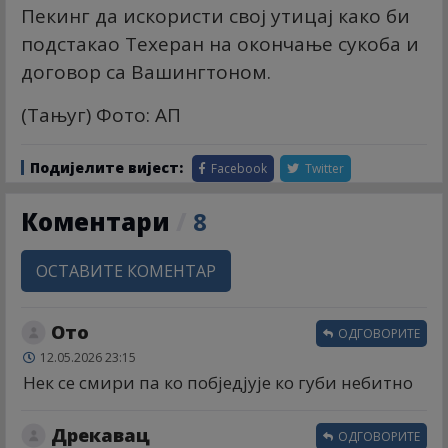
Пекинг да искористи свој утицај како би
подстакао Техеран на окончање сукоба и
договор са Вашингтоном.
(Тањуг) Фото: АП
Подијелите вијест:
Facebook
Twitter
Коментари
/
8
ОСТАВИТЕ КОМЕНТАР
Ото
ОДГОВОРИТЕ
12.05.2026 23:15
Нек се смири па ко побједјује ко губи небитно
Дрекавац
ОДГОВОРИТЕ