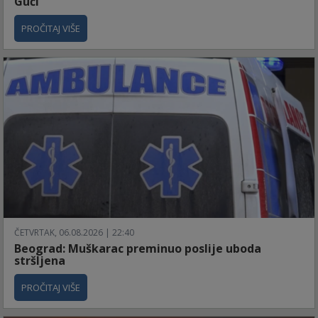
Guči
PROČITAJ VIŠE
ČETVRTAK, 06.08.2026 | 22:40
Beograd: Muškarac preminuo poslije uboda
stršljena
PROČITAJ VIŠE