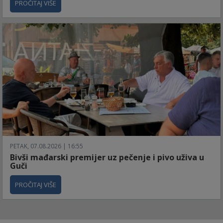
PROČITAJ VIŠE
PETAK, 07.08.2026 | 16:55
Bivši mađarski premijer uz pečenje i pivo uživa u
Guči
PROČITAJ VIŠE