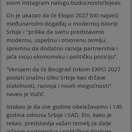
svom Instagram nalogu buducnostsrbijeav.
On je ukazao da će Ekspo 2027 biti najveći
međunarodni događaj u modernoj istoriji
Srbije i "prilika da svetu predstavimo
modernu, uspešnu i otvorenu zemlju,
spremnu da dodatno razvija partnerstva i
jača svoju ekonomsku i političku poziciju".
"Verujem da će Beograd tokom EXPO 2027
poslati snažnu sliku Srbije kao države
stabilnosti, razvoja i novih mogućnosti",
naveo je Vučić.
Istakao je da ove godine obeležavamo i 145
godina odnosa Srbije i SAD, što, kako je
rekao, predstavlja važan temelj za dalje
jačanje partnerstva i političkog dijaloga.