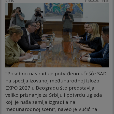
SRBIJA
11.05.2026 | 14:28
"Posebno nas raduje potvrđeno učešće SAD
na specijalizovanoj međunarodnoj izložbi
EXPO 2027 u Beogradu što predstavlja
veliko priznanje za Srbiju i potvrdu ugleda
koji je naša zemlja izgradila na
međunarodnoj sceni", naveo je Vučić na