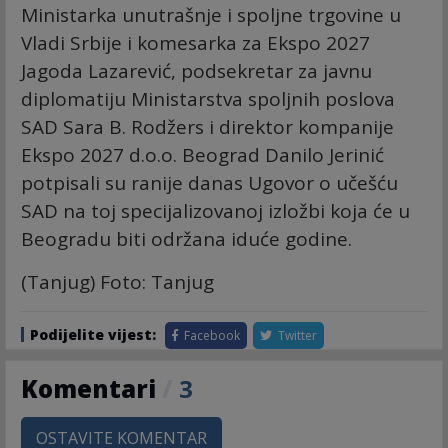
Ministarka unutrašnje i spoljne trgovine u
Vladi Srbije i komesarka za Ekspo 2027
Jagoda Lazarević, podsekretar za javnu
diplomatiju Ministarstva spoljnih poslova
SAD Sara B. Rodžers i direktor kompanije
Ekspo 2027 d.o.o. Beograd Danilo Jerinić
potpisali su ranije danas Ugovor o učešću
SAD na toj specijalizovanoj izložbi koja će u
Beogradu biti održana iduće godine.
(Tanjug) Foto: Tanjug
Podijelite vijest:
Facebook
Twitter
Komentari
/
3
OSTAVITE KOMENTAR