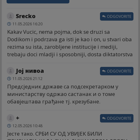
Srecko
ODGOVORITE
11.05.2026 16:20
Kakav Vucic, nema pojma, dok se druzi sa
Dodikom i podrzava ga isti je kao i on, u stvari oba
rezima su ista, zarobljene institucije i mediji,
trebaju doci mladji i sposobniji, dosta diktatorstva
Јој нивоа
ODGOVORITE
11.05.2026 21:12
Предсједник државе са подсекретарком у
министарству одржао састанак и о томе
обавјештава грађане тј. крезубане.
+
ODGOVORITE
12.05.2026 10:48
Јесте тако. СРБИ СУ ОД УВИЈЕК БИЛИ