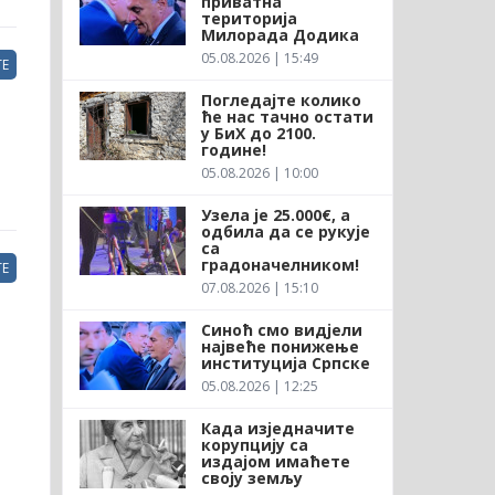
приватна
територија
Милорада Додика
05.08.2026 | 15:49
Е
Погледајте колико
ће нас тачно остати
у БиХ до 2100.
године!
05.08.2026 | 10:00
Узела је 25.000€, а
одбила да се рукује
са
градоначелником!
Е
07.08.2026 | 15:10
Синоћ смо видјели
највеће понижење
институција Српске
05.08.2026 | 12:25
Када изједначите
корупцију са
издајом имаћете
своју земљу