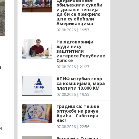
Цвијановићеве
обиљежили сукоби
и дизање тензија
да би се прикрило
шта су обећали
Американцима
07.08.2026 | 19:57
Најодговорнији
људи нису
заштитили
интересе Републике
Српске
а
07.08.2026 | 21:27
АПИФ изгубио спор
са комшијама, мора
платити 10.000 КМ
07.08.2026 | 19:55
Градишка: Тешке
оптужбе на рачун
Аџића - Саботира
нас!
и
07.08.2026 | 22:56
Румунија: Снажна