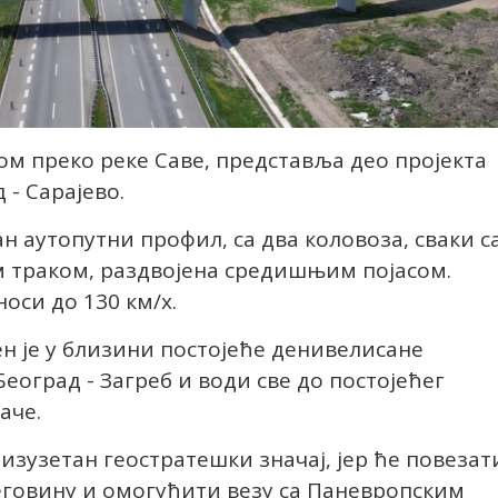
том преко реке Саве, представља део пројекта
 - Сарајево.
ан аутопутни профил, са два коловоза, сваки с
м траком, раздвојена средишњим појасом.
оси до 130 км/х.
н је у близини постојеће денивелисане
еоград - Загреб и води све до постојећег
аче.
зузетан геостратешки значај, јер ће повезат
еговину и омогућити везу са Паневропским