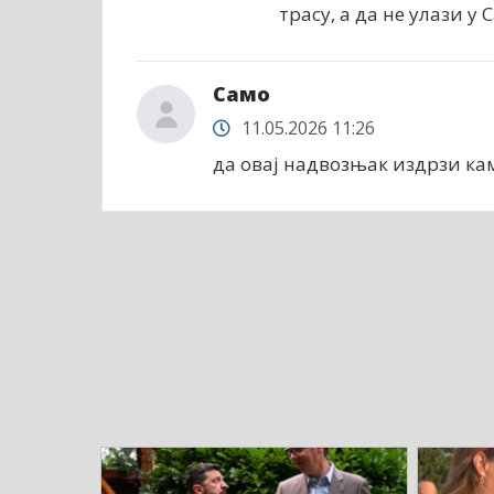
трасу, а да не улази у 
Само
11.05.2026 11:26
да овај надвозњак издрзи к