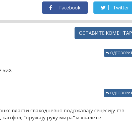
Facebook
Twitter
ОСТАВИТЕ КОМЕНТАР
ОДГОВОРИТ
у БиХ
ОДГОВОРИТ
анке власти свакодневно подржавају сецесију тзв
, као фол, "пружају руку мира" и хвале се