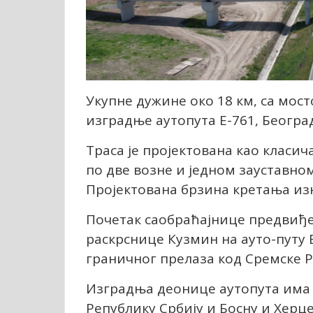
Укупне дужине око 18 км, са мос
изградње аутопута Е-761, Београд
Траса је пројектована као класич
по две возне и једном зауставно
Пројектована брзина кретања изн
Почетак саобраћајнице предвиђе
раскрснице Кузмин на ауто-путу Б
граничног прелаза код Сремске Р
Изградња деонице аутопута има и
Републику Србију и Босну и Херц