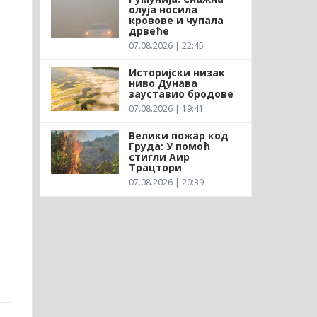
олуја носила
кровове и чупала
дрвеће
07.08.2026 | 22:45
Историјски низак
ниво Дунава
зауставио бродове
07.08.2026 | 19:41
Велики пожар код
Груда: У помоћ
стигли Аир
Трацтори
07.08.2026 | 20:39