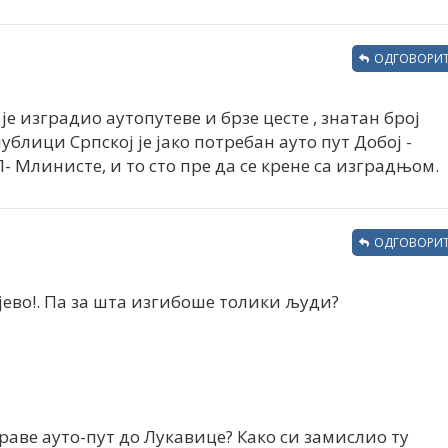
ОДГОВОРИТ
 је изградио аутопутеве и брзе цесте , знатан број
публици Српској је јако потребан ауто пут Добој -
- Млинисте, и то сто пре да се крене са изградњом.
ОДГОВОРИТ
ево!. Па за шта изгибоше толики људи?
праве ауто-пут до Лукавице? Како си замислио ту