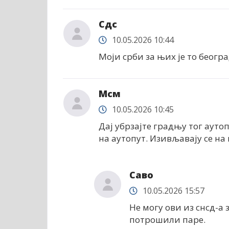
Сдс
10.05.2026 10:44
Моји срби за њих је то београ
Мсм
10.05.2026 10:45
Дај убрзајте градњу тог ауто
на аутопут. Изивљавају се на
Саво
10.05.2026 15:57
Не могу ови из снсд-а
потрошили паре.