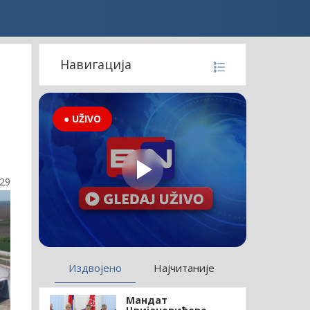
Навигација
● UŽIVO
:29
Издвојено
Најчитаније
Мандат