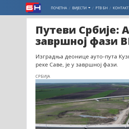
ПОЧЕТНА
ВИЈЕСТИ
РТВ БН
КОНТАКТ
Путеви Србије: А
завршној фази 
Изградња деонице ауто-пута Куз
реке Саве, је у завршној фази.
СРБИЈА