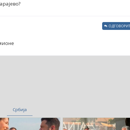
Сарајево?
ОДГОВОРИТ
амионе
Србија