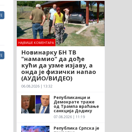
Е
НАЈВИШЕ КОМЕНТАРА
Новинарку БН ТВ
Е
"намамио" да дође
кући да узме изјаву, а
онда је физички напао
(АУДИО/ВИДЕО)
06.08.2026 | 13:32
Републиканци и
Демократе траже
од Трампа враћање
санкција Додику
07.08.2026 | 11:19
Република Српска је