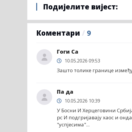
Подијелите вијест:
Коментари
/
9
Гоги Са
10.05.2026 09:53
Зашто толике границе измеђ
Па да
10.05.2026 10:39
У Босни И Херцеговини Србиј
рс И подгријавају хаос и онда
"успјесима"...