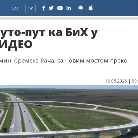
LAT
ЋР
уто-пут ка БиХ у
ВИДЕО
мин–Сремска Рача, са новим мостом преко
10.05.2026 | 09