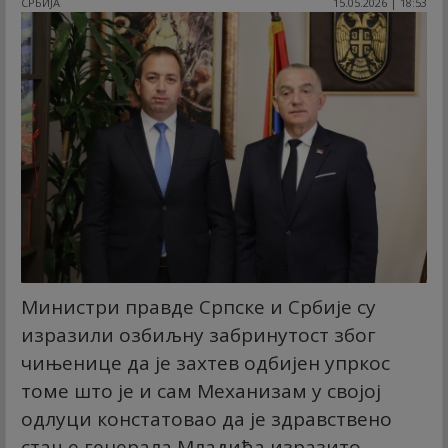
СРБИЈА
15.05.2026 | 18:53
Министри правде Српске и Србије су
изразили озбиљну забринутост због
чињенице да је захтев одбијен упркос
томе што је и сам Механизам у својој
одлуци констатовао да је здравствено
стање генерала Младића изразито