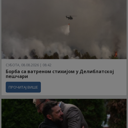
СУБОТА, 08.08.2026 | 08:42
Борба са ватреном стихијом у Делиблатској
пешчари
ПРОЧИТАЈ ВИШЕ