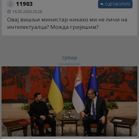
11903
ОДГОВОРИТЕ
16.05.2026 20:28
Овај вишљи министар никако ми не личи на
интелектуалца? Можда гријешим?
Србија