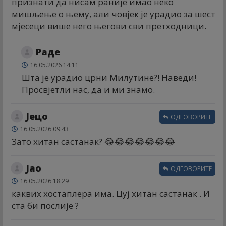
признати да нисам раније имао неко
мишљење о њему, али човјек је урадио за шест
мјесеци више него његови сви претходници.
Раде
16.05.2026 14:11
Шта је урадио црни Милутине?! Наведи!
Просвјетли нас, да и ми знамо.
Јецо
ОДГОВОРИТЕ
16.05.2026 09:43
Зато хитан састанак? 😂😂😂😂😂😂😂
Јао
ОДГОВОРИТЕ
16.05.2026 18:29
каквих хостаплера има. Цуј хитан састанак . И
ста би послије ?