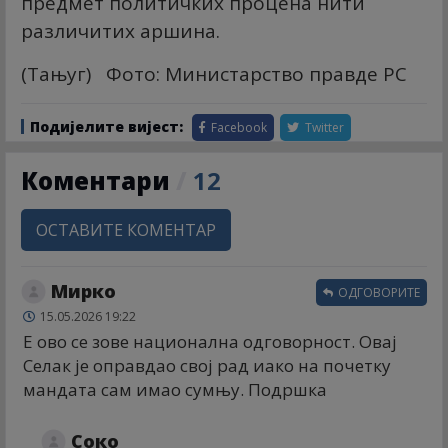
предмет политичких процена нити
различитих аршина.
(Тањуг) Фото: Министарство правде РС
Подијелите вијест:
Facebook
Twitter
Коментари
/
12
ОСТАВИТЕ КОМЕНТАР
Мирко
ОДГОВОРИТЕ
15.05.2026 19:22
Е ово се зове национална одговорност. Овај
Селак је оправдао свој рад иако на почетку
мандата сам имао сумњу. Подршка
Соко