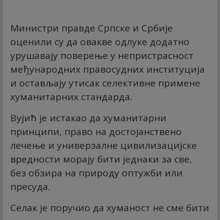
Министри правде Српске и Србије
оценили су да овакве одлуке додатно
урушавају поверење у непристрасност
међународних правосудних институција
и остављају утисак селективне примене
хуманитарних стандарда.
Вујић је истакао да хуманитарни
принципи, право на достојанствено
лечење и универзалне цивилизацијске
вредности морају бити једнаки за све,
без обзира на природу оптужби или
пресуда.
Селак је поручио да хуманост не сме бити