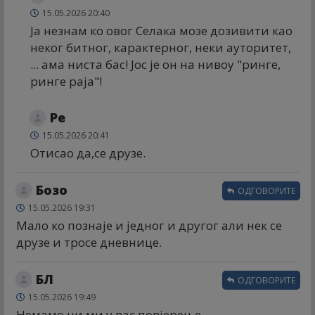
15.05.2026 20:40
Ја незнам ко овог Селака мозе дозивити као
неког битног, карактерног, неки ауторитет,
... ама ниста бас! Јос је он на нивоу "ринге,
ринге раја"!
Ре
15.05.2026 20:41
Отисао да,се друзе.
Бозо
ОДГОВОРИТЕ
15.05.2026 19:31
Мало ко познаје и једног и другог али нек се
друзе и тросе дневнице.
БЛ
ОДГОВОРИТЕ
15.05.2026 19:49
Немамо ни ми у вас повјерење.