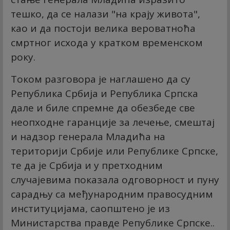
тешко, да се налази "на крају живота",
као и да постоји велика вероватноћа
смртног исхода у кратком временском
року.
Током разговора је наглашено да су
Република Србија и Република Српска
дале и биле спремне да обезбеде све
неопходне гаранције за лечење, смештај
и надзор генерала Младића на
територији Србије или Републике Српске,
те да је Србија и у претходним
случајевима показала одговорност и пуну
сарадњу са међународним правосудним
институцијама, саопштено је из
Министарства правде Републике Српске..