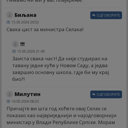
Биљана
ОДГОВОРИТЕ
15.05.2026 20:52
Свака цаст за министра Селака!
!!!
15.05.2026 21:40
Заиста свака част! Да није студирао на
тавану једне куће у Новом Саду, а једва
завршио основну школа, гдје би му крај
био?!
Милутин
ОДГОВОРИТЕ
16.05.2026 08:23
Причајте ви шта год хоћете овај Селак се
показао као највриједнији и најодговорнији
министар у Влади Републике Српске. Морам