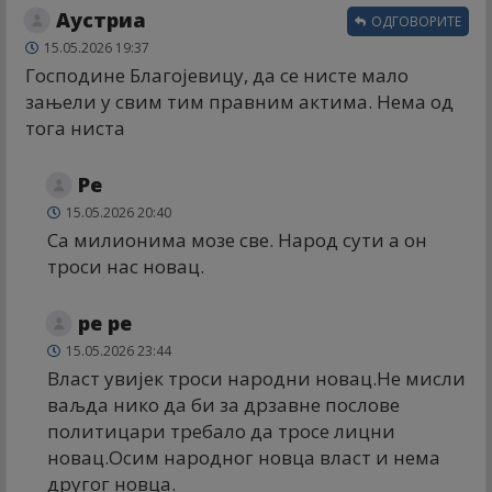
Аустриа
ОДГОВОРИТЕ
15.05.2026 19:37
Господине Благојевицу, да се нисте мало
зањели у свим тим правним актима. Нема од
тога ниста
Ре
15.05.2026 20:40
Са милионима мозе све. Народ сути а он
троси нас новац.
ре ре
15.05.2026 23:44
Власт увијек троси народни новац.Не мисли
ваљда нико да би за дрзавне послове
политицари требало да тросе лицни
новац.Осим народног новца власт и нема
другог новца.