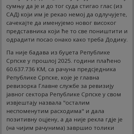
сумњу да је и до тог суда стигао глас (из
САД) који им је рекао немој да одлучујете,
сачекајте да именујемо новог високог
представника који ће то све поништити и
одрадити посао онако како треба Додику.
Па није бадава из буџета Републике
Српске у прошлој 2025. години плаћено
60.637.736 КМ, са рачуна предсједника
Републике Српске, које је главна
ревизорка Главне службе за ревизију
јавног сектора Републике Српске у свом
извјештају назвала "осталим
неспоменутим расходима" и дала
позитивну оцјену, а да није рекла гдје је
(на чијим рачунима) завршио толики