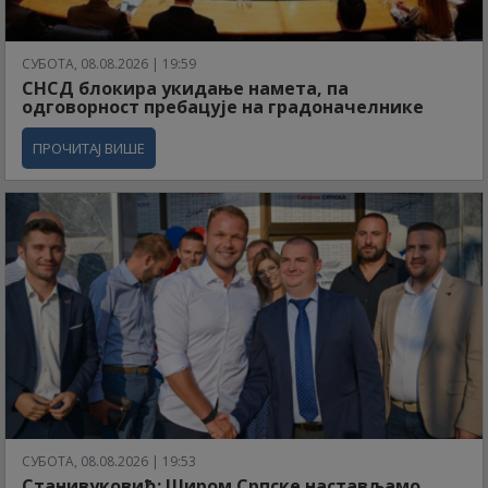
СУБОТА, 08.08.2026 | 19:59
СНСД блокира укидање намета, па
одговорност пребацује на градоначелнике
ПРОЧИТАЈ ВИШЕ
СУБОТА, 08.08.2026 | 19:53
Станивуковић: Широм Српске настављамо