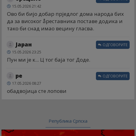
15.05.2026 21:42
Ово би бијо добар прједлог дома народа бих
да за високог åреставника поставе додика и
тако би снад имао вецину гласва.
Јаран
ОДГОВОРИТЕ
15.05.2026 23:25
Пун ми је к... Ц тог баја тог Доде.
ре
ОДГОВОРИТЕ
17.05.2026 08:27
обадвојица сте лопови
Република Српска