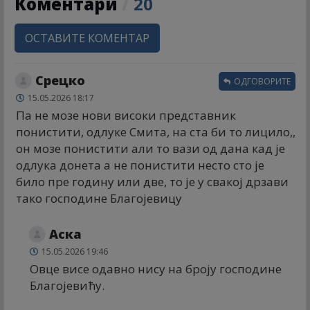
Коментари
/
20
ОСТАВИТЕ КОМЕНТАР
Срецко
ОДГОВОРИТЕ
15.05.2026 18:17
Па не мозе нови високи представник
понистити, одлуке Смита, на ста би то лицило,,
он мозе понистити али то вази од дана кад је
одлука донета а не понистити несто сто је
било пре годину или две, то је у свакој дрзави
тако господине Благојевицу
Аска
15.05.2026 19:46
Овце висе одавно нису на броју господине
Благојевићу.