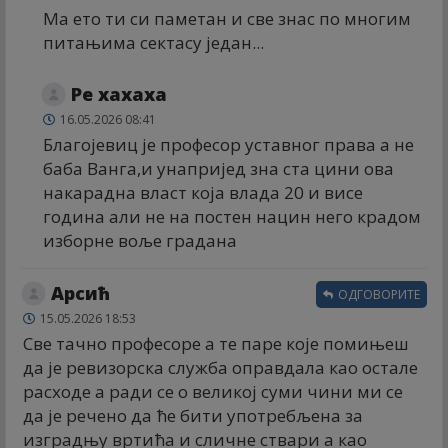
Ма ето ти си паметан и све знас по многим
питањима сектасу један...
Ре xаxаxа
16.05.2026 08:41
Благојевиц је професор уставног права а не
баба Ванга,и унапријед зна ста цини ова
накарадна власт која влада 20 и висе
година али не на постен нацин него крадом
изборне воље градана
Арсић
ОДГОВОРИТЕ
15.05.2026 18:53
Све тачно професоре а те паре које помињеш
да је ревизорска служба оправдала као остале
расходе а ради се о великој суми чини ми се
да је речено да ће бити употребљена за
изградњу вртића и сличне ствари а као