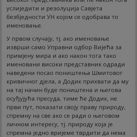
услиједити и резолуција Савјета
безбједности УН којом се одобрава то
именовање.
У првом случају, тј. ако именовање
изврши само Управни одбор Вијећа за
примјену мира и ако након тога тако
именовани високи представник одради
наведени посао поништења Шмитовог
кривичног дјела, а Додик прихвати да му
на тај начин буде поништена и његова
осуђујућа пресуда, тиме ће Додик, не
први пут, показати своју праву природу,
спремну на све ако се ради о његовом
личном интересу, тј. природу која је
спремна једно вријеме тврдити да нема