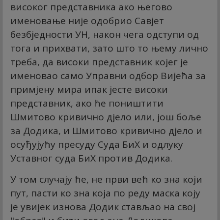
високог представника ако његово
именовање није одобрио Савјет
безбједности УН, након чега одступи од
тога и прихвати, зато што то њему лично
треба, да високи представник којег је
именовао само Управни одбор Вијећа за
примјену мира ипак јесте високи
представник, ако ће поништити
Шмитово кривично дјело или, још боље
за Додика, и Шмитово кривично дјело и
осуђујућу пресуду Суда БиХ и одлуку
Уставног суда БиХ против Додика.
У том случају ће, не први већ ко зна који
пут, пасти ко зна која по реду маска коју
је увијек изнова Додик стављао на свој