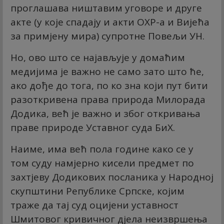
проглашава ништавим уговоре и друге
акте (у које спадају и акти ОХР-а и Вијећа
за примјену мира) супротне Повељи УН.
Но, ово што се најављује у домаћим
медијима је важно не само зато што ће,
ако дође до тога, по ко зна који пут бити
разоткривена права природа Милорада
Додика, већ је важно и због откривања
праве природе Уставног суда БиХ.
Наиме, има већ пола године како се у
том суду намјерно кисели предмет по
захтјеву Додикових посланика у Народној
скупштини Републике Српске, којим
траже да тај суд оцијени уставност
Шмитовог кривичног дјела неизвршења