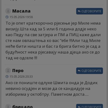
Масала
ОДГОВОРИТЕ
15.05.2026 19:58
То је опет краткорочно рјесење јер Миле нема
визију.Шта кад за 5 или 6 година додје неко
као Педy па све затјера и ПМ а ПИЦ каже дали
сте нам овлаштења ко вас “ебе !!!Али тад Миле
неће бити ништа и бас га брига битно је сад а
будућност нека рјесавају наша дјеца ако се до
тад не одселе !!!
Перо
ОДГОВОРИТЕ
15.05.2026 20:33
Ако се пониште одлуке Шмита онда је Додик
невино осудјен и мозе да се кандидује на
изборима у октобтру. Паметном доста....
брецало
ОДГОВОРИТЕ