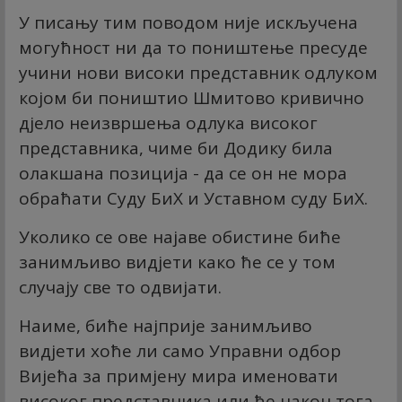
У писању тим поводом није искључена
могућност ни да то поништење пресуде
учини нови високи представник одлуком
којом би поништио Шмитово кривично
дјело неизвршења одлука високог
представника, чиме би Додику била
олакшана позиција - да се он не мора
обраћати Суду БиХ и Уставном суду БиХ.
Уколико се ове најаве обистине биће
занимљиво видјети како ће се у том
случају све то одвијати.
Наиме, биће најприје занимљиво
видјети хоће ли само Управни одбор
Вијећа за примјену мира именовати
високог представника или ће након тога