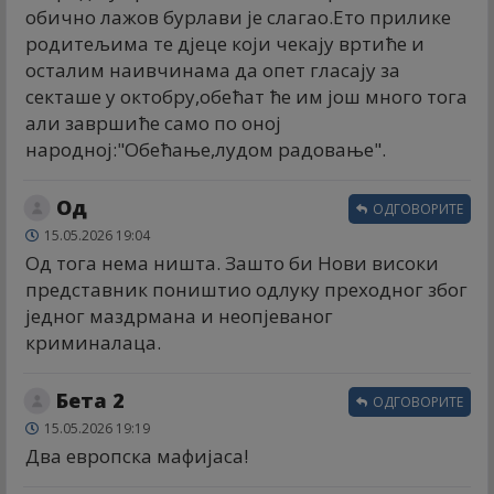
обично лажов бурлави је слагао.Ето прилике
родитељима те дјеце који чекају вртиће и
осталим наивчинама да опет гласају за
секташе у октобру,обећат ће им још много тога
али завршиће само по оној
народној:"Обећање,лудом радовање".
Од
ОДГОВОРИТЕ
15.05.2026 19:04
Од тога нема ништа. Зашто би Нови високи
представник поништио одлуку преходног због
једног маздрмана и неопјеваног
криминалаца.
Бета 2
ОДГОВОРИТЕ
15.05.2026 19:19
Два европска мафијаса!