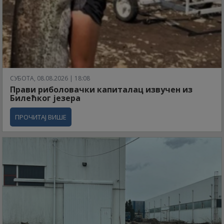
СУБОТА, 08.08.2026 | 18:08
Прави риболовачки капиталац извучен из
Билећког језера
ПРОЧИТАЈ ВИШЕ