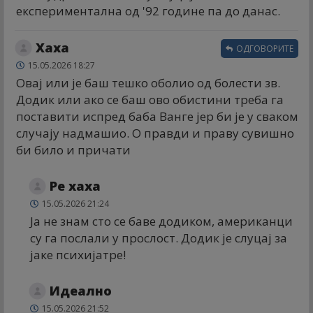
експериментална од '92 године па до данас.
Хаха
ОДГОВОРИТЕ
15.05.2026 18:27
Овај или је баш тешко оболио од болести зв.
Додик или ако се баш ово обистини треба га
поставити испред баба Ванге јер би је у сваком
случају надмашио. О правди и праву сувишно
би било и причати
Ре xаxа
15.05.2026 21:24
Ја не знам сто се баве додиком, американци
су га послали у прослост. Додик је слуцај за
јаке психијатре!
Идеално
15.05.2026 21:52