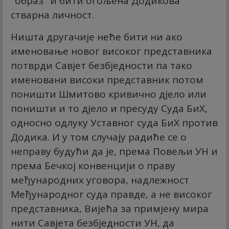
"образ" и бити огољена Додикова
стварна личност.
Ништа другачије неће бити ни ако
именовање новог високог представника
потврди Савјет безбједности па тако
именовани високи представник потом
поништи Шмитово кривично дјело или
поништи и то дјело и пресуду Суда БиХ,
односно одлуку Уставног суда БиХ против
Додика. И у том случају радиће се о
неправу будући да је, према Повељи УН и
према Бечкој конвенцији о праву
међународних уговора, надлежност
Међународног суда правде, а не високог
представника, Вијећа за примјену мира
нити Савјета безбједности УН, да