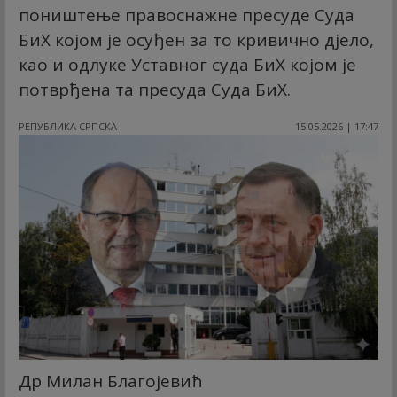
поништење правоснажне пресуде Суда
БиХ којом је осуђен за то кривично дјело,
као и одлуке Уставног суда БиХ којом је
потврђена та пресуда Суда БиХ.
РЕПУБЛИКА СРПСКА
15.05.2026 | 17:47
Др Милан Благојевић