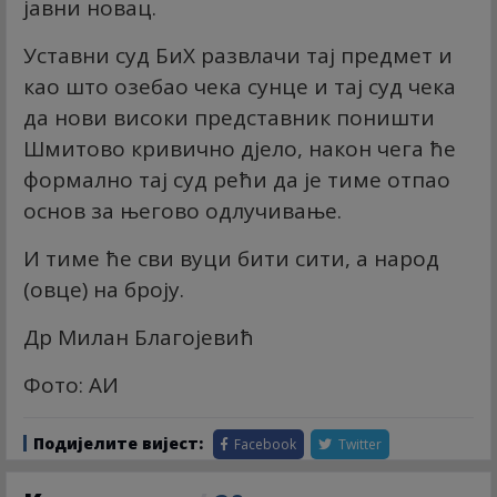
јавни новац.
Уставни суд БиХ развлачи тај предмет и
као што озебао чека сунце и тај суд чека
да нови високи представник поништи
Шмитово кривично дјело, након чега ће
формално тај суд рећи да је тиме отпао
основ за његово одлучивање.
И тиме ће сви вуци бити сити, а народ
(овце) на броју.
Др Милан Благојевић
Фото: АИ
Подијелите вијест:
Facebook
Twitter