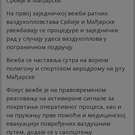
Србије и Мађарске.
На првој заједничкој вежби ратних
ваздухопловстава Србије и Мађарске
увежбавају се процедуре и заједнички
рад у случају удеса ваздухоплова у
пограничном подручју.
Вежба се наставља сутра на војном
полигону и спортском аеродрому на југу
Мађарске.
Фокус вежбе је на правовременом
реаговању на активиране сигнале за
покретање оперативног процеса, као и
на пружању прве помоћи и медицинској
евакуацији повређених ваздушним
путем, додаје се у саопштењу.