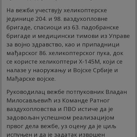
На вежби учествују хеликоптерске
јединице 204. и 98. ваздухопловне
бригаде, спасиоци из 63. падобранске
бригаде и медицински тимови из Управе
за војно здравство, као и припадници
мађарског 86. хеликоптерског пука, док
се користе хеликоптери Х-145М, који се
налазе у наоружању и Војске Србије и
Мађарске војске.
Руководилац вежбе потпуковник Владан
Милосављевић из Команде Ратног
ваздухопловства и ПВО истиче да је
задовољан успешном реализацијом
првог дела вежбе, уз оцену да је циљ
испуњен и да је задатак извршен