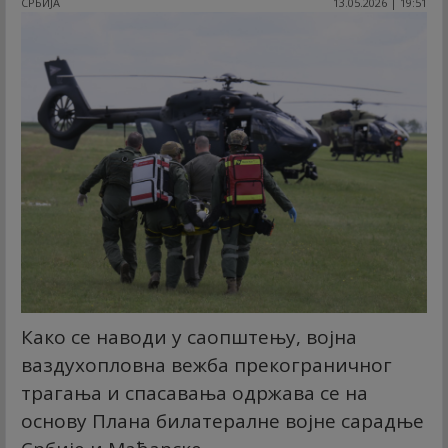
СРБИЈА
13.05.2026 | 19:51
Како се наводи у саопштењу, војна
ваздухопловна вежба прекограничног
трагања и спасавања одржава се на
основу Плана билатералне војне сарадње