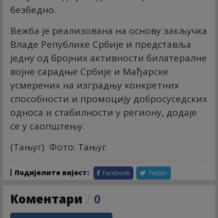
безбедно.
Вежба је реализована на основу закључка
Владе Републике Србије и представља
једну од бројних активности билатералне
војне сарадње Србије и Мађарске
усмерених на изградњу конкретних
способности и промоцију добросуседских
односа и стабилности у региону, додаје
се у саопштењу.
(Тањуг) Фото: Тањуг
Подијелите вијест:
Facebook
Twitter
Коментари
/
0