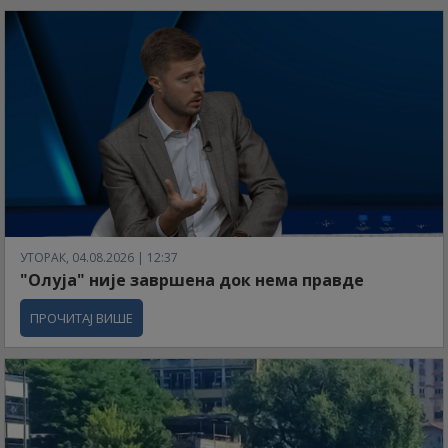
УТОРАК, 04.08.2026 | 12:37
"Олуја" није завршена док нема правде
ПРОЧИТАЈ ВИШЕ