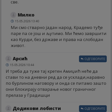
све.
Милко
15.05.2026 13:40
Ми смо стварно јадан народ. Крадемо туђе
паре па се још и љутимо. Ми ћемо завршити
као Курди, без државе и права на слободан
живот.
Арсић
ОДГОВОРИТЕ
15.05.2026 10:44
И треба да туже тај кретен Амиџић неће да
стави то на дневни ред да се усклади,наравно
по бурлином наговору и онда се питамо зашто
они блокирају отварање новог граничног
прелаза у Градишци
Додикови лобисти
ОДГОВОРИТЕ