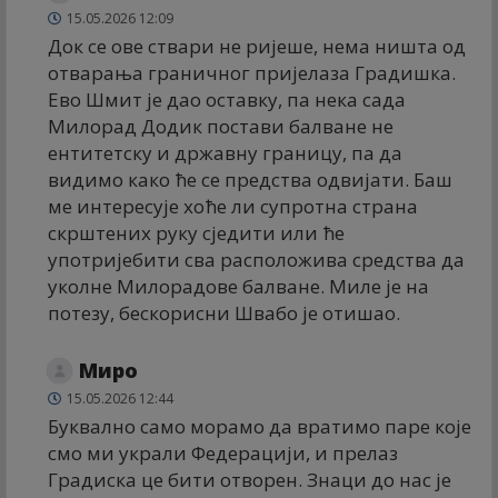
15.05.2026 12:09
Док се ове ствари не ријеше, нема ништа од
отварања граничног пријелаза Градишка.
Ево Шмит је дао оставку, па нека сада
Милорад Додик постави балване не
ентитетску и државну границу, па да
видимо како ће се предства одвијати. Баш
ме интересује хоће ли супротна страна
скрштених руку сједити или ће
употријебити сва расположива средства да
уколне Милорадове балване. Миле је на
потезу, бескорисни Швабо је отишао.
Миро
15.05.2026 12:44
Буквално само морамо да вратимо паре које
смо ми украли Федерацији, и прелаз
Градиска це бити отворен. Знаци до нас је