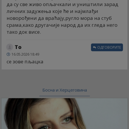
да су све живо опљачкали и уништили зарад
личних задужења које ће и најмлађи
новорођени да враћају,ругло мора на стуб
срама,како другачије народ да их гледа него
тако док висе.
То
ОДГОВОРИТЕ
16.05.2026 18:49
се зове пљацка
Босна и Херцеговина