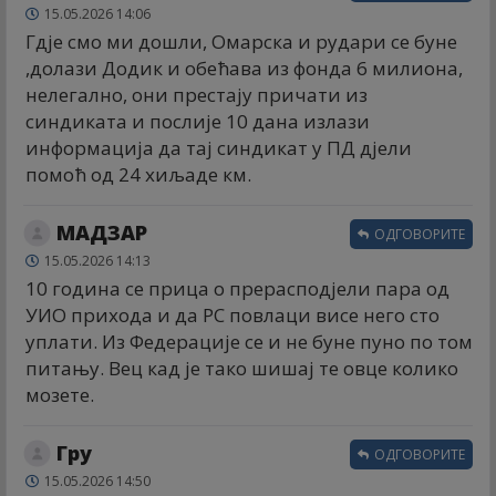
15.05.2026 14:06
Гдје смо ми дошли, Омарска и рудари се буне
,долази Додик и обећава из фонда 6 милиона,
нелегално, они престају причати из
синдиката и послије 10 дана излази
информација да тај синдикат у ПД дјели
помоћ од 24 хиљаде км.
МАДЗАР
ОДГОВОРИТЕ
15.05.2026 14:13
10 година се прица о прерасподјели пара од
УИО прихода и да РС повлаци висе него сто
уплати. Из Федерације се и не буне пуно по том
питању. Вец кад је тако шишај те овце колико
мозете.
Гру
ОДГОВОРИТЕ
15.05.2026 14:50