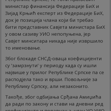
министар финансија Федерације БиХ и
Зијад Крњић експерт из Федерације БиХ,
док је позиција члана који би требао
бити представник Савјета министара БиХ
у овом сазиву УИО непопуњена, јер
Савјет минситара никада није извршило
то именовање.
Због блокаде СНСД-оваца коефицијенти
су 'замрзнути' у периоду када су ишли
највише у прилог Републике Српске па се
расподјела тако и врши. Повољније за
Републику Српску, али незаконито.
Такође, због одбијања Срђана Амиџића
да ради по закону и стави на дневни ред
коефицијенте и поравнања, члан УО УИО