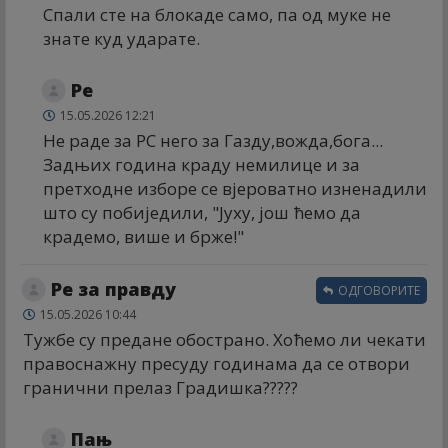
Спали сте на блокаде само, па од муке не
знате куд ударате.
Ре
15.05.2026 12:21
Не раде за РС него за Газду,вожда,бога...
Задњих година краду немилице и за
претходне изборе се вјероватно изненадили
што су побиједили, "Јуху, још ћемо да
крадемо, више и брже!"
Ре за правду
ОДГОВОРИТЕ
15.05.2026 10:44
Тужбе су предане обострано. Хоћемо ли чекати
правоснажну пресуду годинама да се отвори
гранични прелаз Градишка?????
Пањ