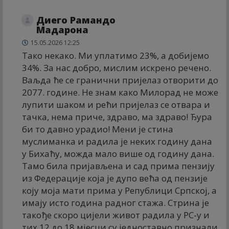
Диего Рамандо
Мадарона
15.05.2026 12:25
Тако некако. Ми уплатимо 23%, а добијемо
34%. За нас добро, мислим искрено речено.
Ваљда ће се гранични пријелаз отворити до
2077. године. Не знам како Милорад не може
лупити шаком и рећи пријелаз се отвара и
тачка, нема приче, здраво, ма здраво! Ђура
би то давно урадио! Мени је стина
муслиманка и радила је неких годину дана
у Бихаћу, можда мало више од годину дана.
Тамо била пријављена и сад прима пензију
из Федерације која је дупо већа од пензије
коју моја мати прима у Републици Српској, а
имају исто година радног стажа. Стрина је
такође скоро цијели живот радила у РС-у и
тих 12 до 18 мјесци су једноставно признали