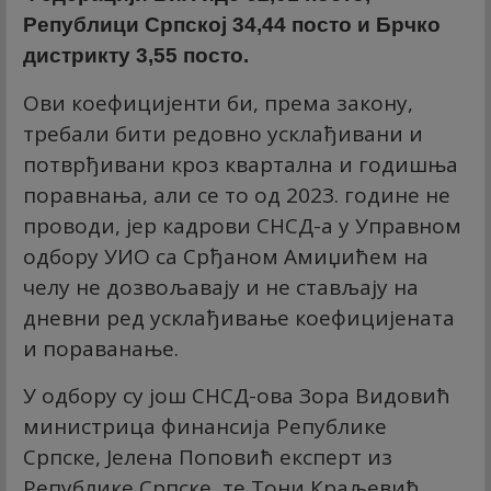
Републици Српској 34,44 посто и Брчко
дистрикту 3,55 посто.
Ови коефицијенти би, према закону,
требали бити редовно усклађивани и
потврђивани кроз квартална и годишња
поравнања, али се то од 2023. године не
проводи, јер кадрови СНСД-а у Управном
одбору УИО са Срђаном Амиџићем на
челу не дозвољавају и не стављају на
дневни ред усклађивање коефицијената
и пораванање.
У одбору су још СНСД-ова Зора Видовић
министрица финансија Републике
Српске, Јелена Поповић експерт из
Републике Српске, те Тони Краљевић