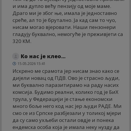
и има дупло већу пензију од моје маме.
Драго ми је због ње, имала је једноставно
среће, ал то је брутално. Ја кад сам то чуо,
нисам могао вјеровати. Наши пензонери
гладују буквално, немогуће је преживјети са
320 КМ.
Ко нас је клео...
15.05.2026 15:41
Искрено ме срамота јер нисам знао како се
дијели новац од ПДВ. Ово је страсно људи,
ми буквално паразитирамо на раду насих
комсија. Будимо реални, колико год је БиХ
трула, у Федерацији је стање економски
много боље него код нас јер људи РАДЕ. Ми
смо се из Српске разбјезали у толикој мјери
да су само ухљеби остали овдје и понека
ендемска особа која је имала неку нузду да