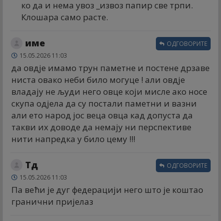
ко да и нема увоз _извоз папир све трпи.
Клошара само расте.
име
ОДГОВОРИТЕ
15.05.2026 11:03
да овдје имамо трун паметне и постене дрзаве
ниста овако неби било могуце ! али овдје
владају не људи него овце који мисле ако носе
скупа одјела да су постали паметни и вазни
али ето народ јос веца овца кад допуста да
такви их доводе да немају ни перспективе
нити напредка у било цему !!!
Тд
ОДГОВОРИТЕ
15.05.2026 11:03
Па већи је дуг федерацији него што је коштао
гранични пријелаз