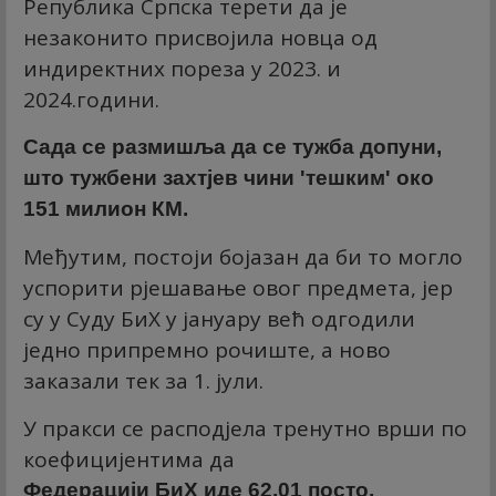
Република Српска терети да је
незаконито присвојила новца од
индиректних пореза у 2023. и
2024.години.
Сада се размишља да се тужба допуни,
што тужбени захтјев чини 'тешким' око
151 милион КМ.
Међутим, постоји бојазан да би то могло
успорити рјешавање овог предмета, јер
су у Суду БиХ у јануару већ одгодили
једно припремно рочиште, а ново
заказали тек за 1. јули.
У пракси се расподјела тренутно врши по
коефицијентима да
Федерацији БиХ иде 62,01 посто,