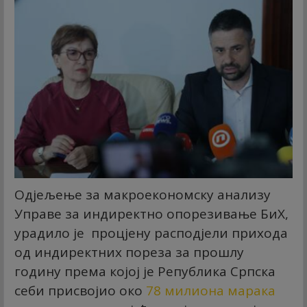
Одјељење за макроекономску анализу
Управе за индиректно опорезивање БиХ,
урадило је процјену расподјели прихода
од индиректних пореза за прошлу
годину према којој је Република Српска
себи присвојио око
78 милиона марака