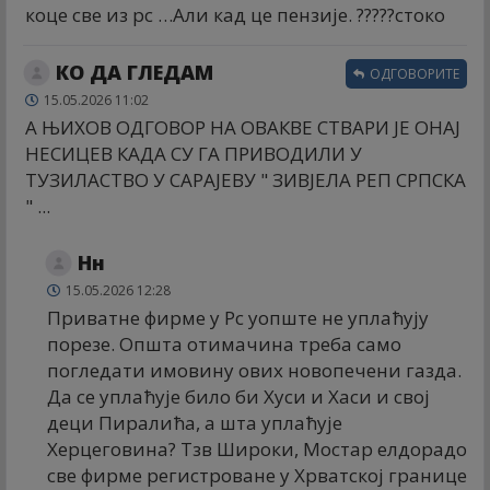
коце све из рс …Али кад це пензије. ?????стоко
КО ДА ГЛЕДАМ
ОДГОВОРИТЕ
15.05.2026 11:02
А ЊИХОВ ОДГОВОР НА ОВАКВЕ СТВАРИ ЈЕ ОНАЈ
НЕСИЦЕВ КАДА СУ ГА ПРИВОДИЛИ У
ТУЗИЛАСТВО У САРАЈЕВУ " ЗИВЈЕЛА РЕП СРПСКА
" ...
Нн
15.05.2026 12:28
Приватне фирме у Рс уопште не уплаћују
порезе. Општа отимачина треба само
погледати имовину ових новопечени газда.
Да се уплаћује било би Хуси и Хаси и свој
деци Пиралића, а шта уплаћује
Херцеговина? Тзв Широки, Мостар елдорадо
све фирме регистроване у Хрватској границе