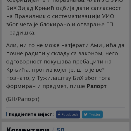
БиХ Зијад Крњић одбија дати сагласност
на Правилник о систематизацији УИО
због чега је блокирано и отварање ГП
Градишка.
Али, ни то не може натјерати Амиџића да
почне радити у складу са законом, него
одговорност покушава пребацити на
Крњића, против којег је, што је већ
познато, у Тужилаштву БиХ због тога
формиран и предмет, пише
.
Рапорт
(БН/Рапорт)
Подијелите вијест:
Facebook
Twitter
Коментари
/
50