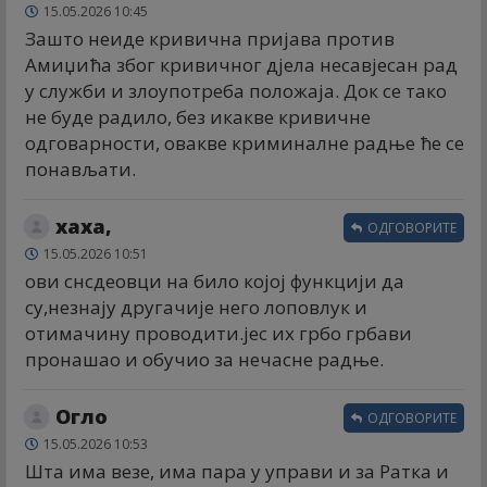
15.05.2026 10:45
Зашто неиде кривична пријава против
Амиџића због кривичног дјела несавјесан рад
у служби и злоупотреба положаја. Док се тако
не буде радило, без икакве кривичне
одговарности, овакве криминалне радње ће се
понављати.
хаха,
ОДГОВОРИТЕ
15.05.2026 10:51
ови снсдеовци на било којој функцији да
су,незнају другачије него лоповлук и
отимачину проводити.јес их грбо грбави
пронашао и обучио за нечасне радње.
Огло
ОДГОВОРИТЕ
15.05.2026 10:53
Шта има везе, има пара у управи и за Ратка и