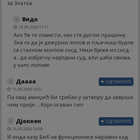
за Златка
Видо
15.05.2026 11:11
Ако ће те помести, нек сте дигли прашину.
Зна се да је дежурни лопов и пљачкаш бурле
са сталном екипом снсд. Неки бјеже из снсд -
а , да избјегну народни суд, али џаба свима,
у хапс лопове.
Даааа
ОДГОВОРИТЕ
15.05.2026 10:57
Па овај амиџић би требао у затвору да заврши
чим прије ....Који огаван тип
Дјоккен
ОДГОВОРИТЕ
15.05.2026 10:58
И онда казу БиХ не функционисе наравно кад