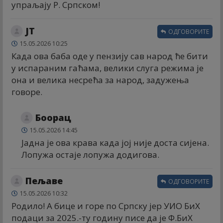
упраљају Р. Српском!
ЈТ
ОДГОВОРИТЕ
15.05.2026 10:25
Када ова баба оде у пензију сав народ ће бити
у испараним гаћама, велики слуга режима је
она и велика несрећа за народ, задужења
говоре.
Боорац
15.05.2026 14:45
Јадна је ова крава када јој није доста сијена.
Лопужа остаје лопужа додигова.
Пељаве
ОДГОВОРИТЕ
15.05.2026 10:32
Родило! А бице и горе по Српску јер УИО БиХ
подаци за 2025.-ту годину писе да је Ф.БиХ