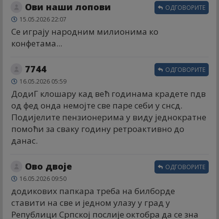
Ови наши лопови
ОДГОВОРИТЕ
15.05.2026 22:07
Се играју народним милионима ко
конфетама...
7744
ОДГОВОРИТЕ
16.05.2026 05:59
ДодиГ клошару кад већ годинама крадете пдв
од фед онда немојте све паре себи у снсд.
Подијелите пензионерима у виду једнократне
помоћи за сваку годину ретроактивно до
данас.
Ово двоје
ОДГОВОРИТЕ
16.05.2026 09:50
додикових папкара треба на билборде
ставити на све и једном улазу у град у
Републици Српској послије октобра да се зна