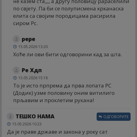
не казем ста,,,, а другу половицу рараселили
по свјету. Па би се полуписмена крканаска
елита са својим породицама расирила
сиром Рс.
рере
15.05.2026 13:20
Хоће ли ови бити одговорини кад за шта.
Ре Хдп
15.05.2026 15:18
То је исто прпрема да прва лопата РС
(Додик) узме половину оним витилиго
прљавим и проклетим рукана!
ТЕШКО НАМА
ОДГОВОРИТЕ
15.05.2026 10:23
Да је праве државе и закона у року сат