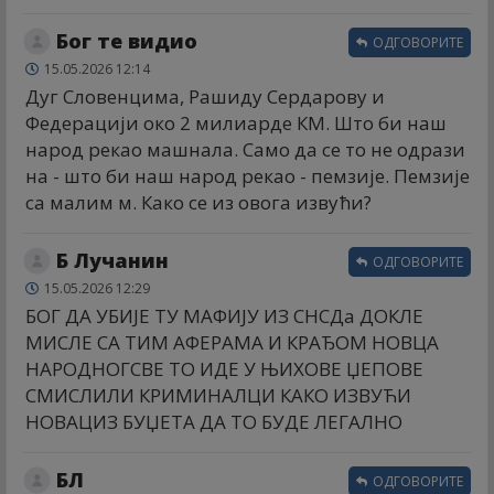
Бог те видио
ОДГОВОРИТЕ
15.05.2026 12:14
Дуг Словенцима, Рашиду Сердарову и
Федерацији око 2 милиарде КМ. Што би наш
народ рекао машнала. Само да се то не одрази
на - што би наш народ рекао - пемзије. Пемзије
са малим м. Како се из овога извући?
Б Лучанин
ОДГОВОРИТЕ
15.05.2026 12:29
БОГ ДА УБИЈЕ ТУ МАФИЈУ ИЗ СНСДа ДОКЛЕ
МИСЛЕ СА ТИМ АФЕРАМА И КРАЂОМ НОВЦА
НАРОДНОГСВЕ ТО ИДЕ У ЊИХОВЕ ЏЕПОВЕ
СМИСЛИЛИ КРИМИНАЛЦИ КАКО ИЗВУЋИ
НОВАЦИЗ БУЏЕТА ДА ТО БУДЕ ЛЕГАЛНО
БЛ
ОДГОВОРИТЕ