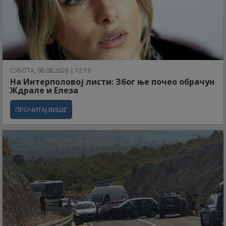
СУБОТА, 08.08.2026 | 12:19
На Интерполовој листи: Због ње почео обрачун
Ждрале и Елеза
ПРОЧИТАЈ ВИШЕ