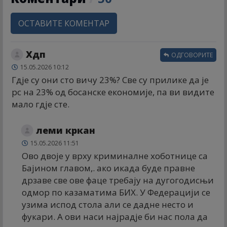
ОСТАВИТЕ КОМЕНТАР
Хдп
ОДГОВОРИТЕ
15.05.2026 10:12
Гдје су они сто вичу 23%? Све су прилике да је
рс на 23% од босанске економије, па ви видите
мало гдје сте.
леми кркан
15.05.2026 11:51
Ово двоје у врху криминалне хоботнице са
Бајином главом,. ако икада буде правне
дрзаве све ове фаце требају на дугогодисњи
одмор по казаматима БИХ. У Федерацији се
узима испод стола али се дадне несто и
фукари. А ови наси најрадје би нас пола да