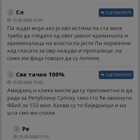
Сл
ОДГОВОРИТЕ
15.05.2026 10:36
Па људи моји ако је ово истина па ста висе
треба да гледате од овог јавног криминала и
криминалаца на власти.па јесте Ли нормални
кад гласате за овр нељуде и пропалице .па
сама им фаца говори да су лопине.
Све тачно 100%
ОДГОВОРИТЕ
15.05.2026 10:36
Амидзиц и клика мисле да су препаметни и да
раде за Републику Српску тако сто ће закинути
ФБиХ за 150 мил. Какви су то биједници и на
шта смо ми спали.
Ре
15.05.2026 11:53