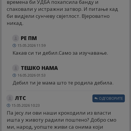
времена би УДБА похапсила банду и
спаковали у истражни затвор. И питање кад
би видјели сунчеву свјетлост. Вјероватно
никад.
РЕ ПМ
15.05.2026 11:59
Какав си ти дебил.Само за изучавање.
ТЕШКО НАМА
16.05.2026 01:53
Дебил ти је мама што те родила дебила.
ЛТС
ОДГОВОРИТЕ
15.05.2026 10:23
Па јесу ли ови наши крокодили из власти
ишта у животу радили поштено? Добро смо
ми, народ, уопште живи са онима који