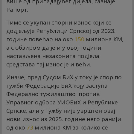
више од припадајућег дијела, сазнаје
Рапорт.
Тиме се укупан спорни износ који се
додјељује Републици Српској од 2023.
године повећао на око
150
милиона КМ,
а с обзиром да је и у овој години
настављена незаконита подјела
средстава тај износ је и већи.
Иначе, пред Судом БиХ у току је спор по
тужби Федерације БиХ коју заступа
Федерално тужилаштво против
Управног одбора УИОБиХ и Републике
Српске, али у тужбу није уврштен овај
нови износ из 2025. године него ранији
од око
73
милиона КМ за колико се