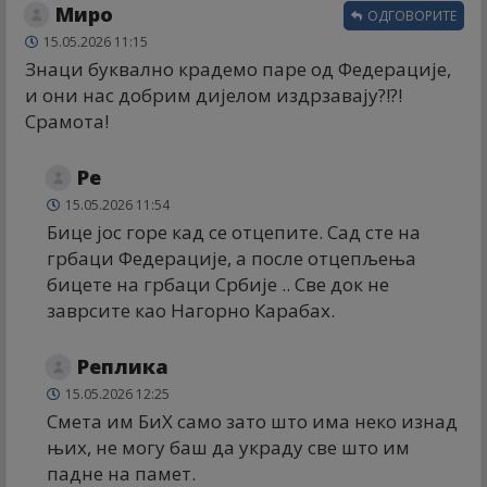
Миро
ОДГОВОРИТЕ
15.05.2026 11:15
Знаци буквално крадемо паре од Федерације,
и они нас добрим дијелом издрзавају?!?!
Срамота!
Ре
15.05.2026 11:54
Бице јос горе кад се отцепите. Сад сте на
грбаци Федерације, а после отцепљења
бицете на грбаци Србије .. Све док не
заврсите као Нагорно Карабах.
Реплика
15.05.2026 12:25
Смета им БиХ само зато што има неко изнад
њих, не могу баш да украду све што им
падне на памет.