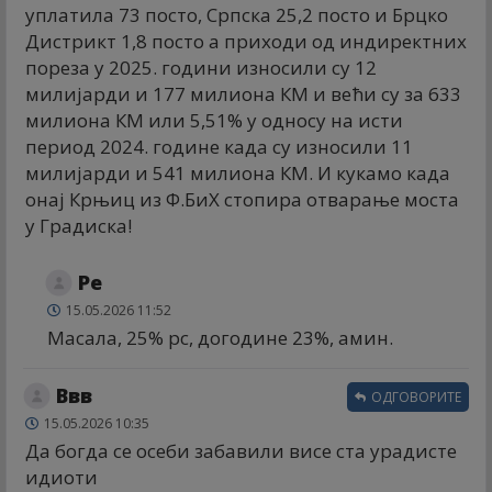
уплатила 73 посто, Српска 25,2 посто и Брцко
Дистрикт 1,8 посто а приходи од индиректних
пореза у 2025. години износили су 12
милијарди и 177 милиона КМ и већи су за 633
милиона КМ или 5,51% у односу на исти
период 2024. године када су износили 11
милијарди и 541 милиона КМ. И кукамо када
онај Крњиц из Ф.БиХ стопира отварање моста
у Градиска!
Ре
15.05.2026 11:52
Масала, 25% рс, догодине 23%, амин.
Ввв
ОДГОВОРИТЕ
15.05.2026 10:35
Да богда се осеби забавили висе ста урадисте
идиоти