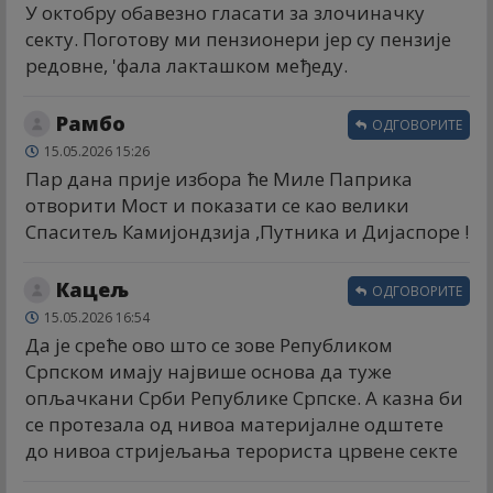
У октобру обавезно гласати за злочиначку
секту. Поготову ми пензионери јер су пензије
редовне, 'фала лакташком међеду.
Рамбо
ОДГОВОРИТЕ
15.05.2026 15:26
Пар дана прије избора ће Миле Паприка
отворити Мост и показати се као велики
Спаситељ Камијондзија ,Путника и Дијаспоре !
Кацељ
ОДГОВОРИТЕ
15.05.2026 16:54
Да је среће ово што се зове Републиком
Српском имају највише основа да туже
опљачкани Срби Републике Српске. А казна би
се протезала од нивоа материјалне одштете
до нивоа стријељања терориста црвене секте