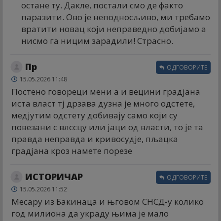
остане ту. Дакле, постали смо де факто
паразити. Ово је неподносљиво, ми требамо
вратити новац који неправедно добијамо а
нисмо га ницим зарадили! Страсно.
Пр
ОДГОВОРИТЕ
15.05.2026 11:48
Постено говореци мени а и вецини градјана
иста власт тј дрзава дузна је много одстете,
медјутим одстету добивају само који су
повезани с влссцу или јаци од власти, то је та
правда неправда и кривосудје, пљацка
градјана кроз намете порезе
ИСТОРИЧАР
ОДГОВОРИТЕ
15.05.2026 11:52
Месару из Бакинаца и њговом СНСД-у колико
год милиона да украду њима је мало