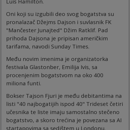
Luis Hamilton.
Oni koji su izgubili deo svog bogatstva su
pronalazač Džejms Dajson i suvlasnik FK
"Mančester Junajted" Džim Ratklif. Pad
prihoda Dajsona je pripisan američkim
tarifama, navodi Sunday Times.
Među novim imenima je organizatorka
festivala Glastonber, Emilija Ivis, sa
procenjenim bogatstvom na oko 400
miliona funti.
Bokser Tajson Fjuri je među debitantima na
listi "40 najbogatijih ispod 40" Trideset četiri
učesnika te liste imaju samostalno stečeno
bogatstvo, a skoro trećina je povezana sa AI
startapovima sa sedištem u Londonu.