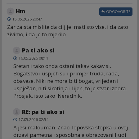
Hm
ODGOVORITE
15.05.2026 20:47
Zar zaista mislite da cilj je imati sto vise, i da zato
zivimo, i da je to mjerilo
Pa ti ako si
16.05.2026 08:11
Sretan i tako onda ostani takav kakav si.
Bogatstvo i uspjeh su i primjer truda, rada,
obaveze. Niki ne mora biti bogat, vrijedan i
uspješan, niti sirotinja i lijen, to je stvar izbora.
Prosjak, isto tako. Neradnik.
RE: pa ti ako si
17.05.2026 02:54
A jesi malouman. Znaci lopovska stopka u ovoj
drzavi pametna i sposobna a obrazovani ljudi