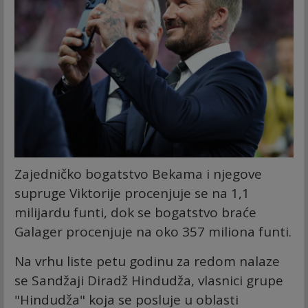
Zajedničko bogatstvo Bekama i njegove
supruge Viktorije procenjuje se na 1,1
milijardu funti, dok se bogatstvo braće
Galager procenjuje na oko 357 miliona funti.
Na vrhu liste petu godinu za redom nalaze
se Sandžaji Diradž Hindudža, vlasnici grupe
"Hindudža" koja se posluje u oblasti