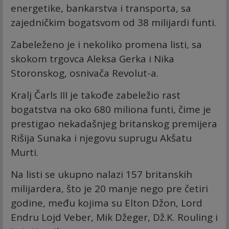
energetike, bankarstva i transporta, sa
zajedničkim bogatsvom od 38 milijardi funti.
Zabeleženo je i nekoliko promena listi, sa
skokom trgovca Aleksa Gerka i Nika
Storonskog, osnivača Revolut-a.
Kralj Čarls III je takođe zabeležio rast
bogatstva na oko 680 miliona funti, čime je
prestigao nekadašnjeg britanskog premijera
Rišija Sunaka i njegovu suprugu Akšatu
Murti.
Na listi se ukupno nalazi 157 britanskih
milijardera, što je 20 manje nego pre četiri
godine, među kojima su Elton Džon, Lord
Endru Lojd Veber, Mik Džeger, Dž.K. Rouling i