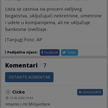
Lista se zasniva na proceni vidljivog
bogatstva, uključujući nekretnine, umetnine
i udele u kompanijama, ali ne uključuje
bankovne izveštaje.
(Tanjug) Foto: AP
Podijelite vijest:
Facebook
Twitter
Komentari
/
7
OSTAVITE KOMENTAR
Cicko
ODGOVORITE
15.05.2026 19:34
Imamo i mi Milijardere