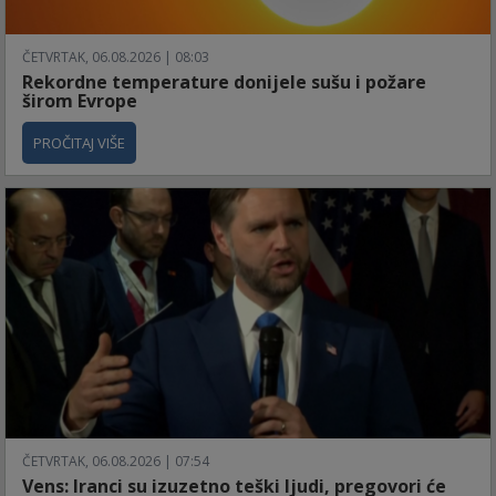
ČETVRTAK, 06.08.2026 | 08:03
Rekordne temperature donijele sušu i požare
širom Evrope
PROČITAJ VIŠE
ČETVRTAK, 06.08.2026 | 07:54
Vens: Iranci su izuzetno teški ljudi, pregovori će