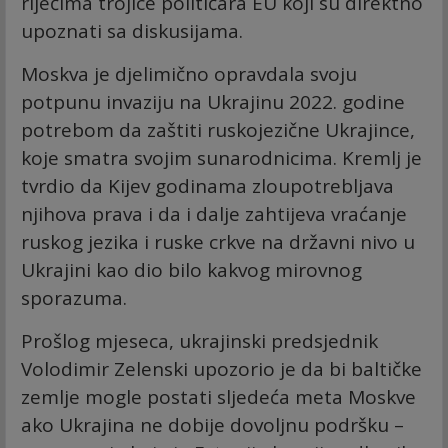
riječima trojice političara EU koji su direktno
upoznati sa diskusijama.
Moskva je djelimično opravdala svoju
potpunu invaziju na Ukrajinu 2022. godine
potrebom da zaštiti ruskojezične Ukrajince,
koje smatra svojim sunarodnicima. Kremlj je
tvrdio da Kijev godinama zloupotrebljava
njihova prava i da i dalje zahtijeva vraćanje
ruskog jezika i ruske crkve na državni nivo u
Ukrajini kao dio bilo kakvog mirovnog
sporazuma.
Prošlog mjeseca, ukrajinski predsjednik
Volodimir Zelenski upozorio je da bi baltičke
zemlje mogle postati sljedeća meta Moskve
ako Ukrajina ne dobije dovoljnu podršku –