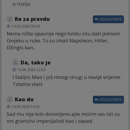
u rusiju
Re za pravdu
ODGOVORITE
14.05.2026 09:29
Nema ništa opasnije nego toliku silu dati jednom
čovjeku u ruke. To su imali Napoleon, Hitler,
Džingis kan,
Da, tako je
14.05.2026 12:50
I Staljin, Mao i još mnogi drugi u novije vrijeme.
Totalna vlast
Kao do
ODGOVORITE
14.05.2026 13:20
Sad mu nije bilo dozvoljeno.ajte molim vas isti su
oni gramzivi imperijalisti kao i zapad