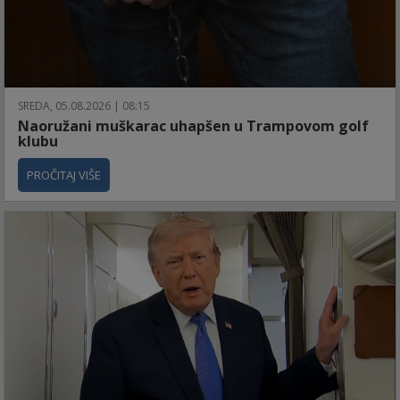
SREDA, 05.08.2026 | 08:15
Naoružani muškarac uhapšen u Trampovom golf
klubu
PROČITAJ VIŠE