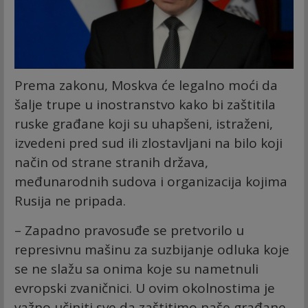
Prema zakonu, Moskva će legalno moći da
šalje trupe u inostranstvo kako bi zaštitila
ruske građane koji su uhapšeni, istraženi,
izvedeni pred sud ili zlostavljani na bilo koji
način od strane stranih država,
međunarodnih sudova i organizacija kojima
Rusija ne pripada.
– Zapadno pravosuđe se pretvorilo u
represivnu mašinu za suzbijanje odluka koje
se ne slažu sa onima koje su nametnuli
evropski zvaničnici. U ovim okolnostima je
važno učiniti sve da zaštitimo naše građane