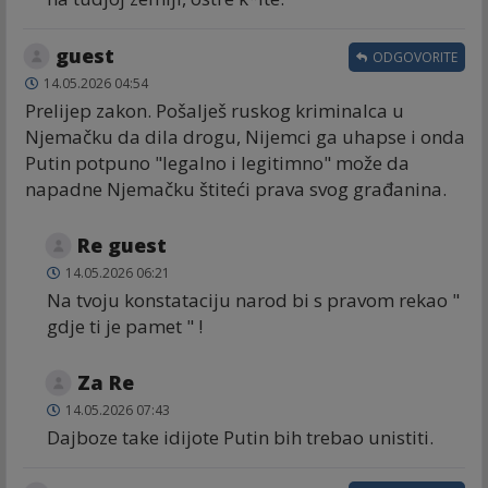
guest
ODGOVORITE
14.05.2026 04:54
Prelijep zakon. Pošalješ ruskog kriminalca u
Njemačku da dila drogu, Nijemci ga uhapse i onda
Putin potpuno "legalno i legitimno" može da
napadne Njemačku štiteći prava svog građanina.
Re guest
14.05.2026 06:21
Na tvoju konstataciju narod bi s pravom rekao "
gdje ti je pamet " !
Za Re
14.05.2026 07:43
Dajboze take idijote Putin bih trebao unistiti.