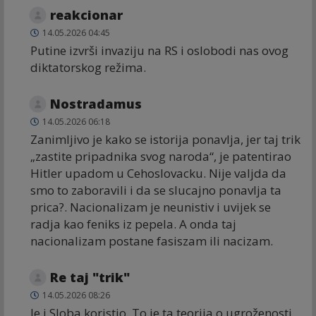
reakcionar
14.05.2026 04:45
Putine izvrši invaziju na RS i oslobodi nas ovog
diktatorskog režima.
Nostradamus
14.05.2026 06:18
Zanimljivo je kako se istorija ponavlja, jer taj trik
„zastite pripadnika svog naroda“, je patentirao
Hitler upadom u Cehoslovacku. Nije valjda da
smo to zaboravili i da se slucajno ponavlja ta
prica?. Nacionalizam je neunistiv i uvijek se
radja kao feniks iz pepela. A onda taj
nacionalizam postane fasiszam ili nacizam.
Re taj "trik"
14.05.2026 08:26
Je i Sloba koristio. To je ta teorija o ugroženosti.