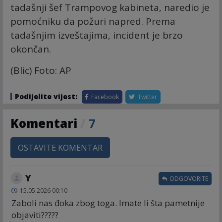
tadašnji šef Trampovog kabineta, naredio je
pomoćniku da požuri napred. Prema
tadašnjim izveštajima, incident je brzo
okončan.
(Blic) Foto: AP
Podijelite vijest:
Facebook
Twitter
Komentari
/
7
OSTAVITE KOMENTAR
Y
ODGOVORITE
15.05.2026 00:10
Zaboli nas đoka zbog toga. Imate li šta pametnije
objaviti?????