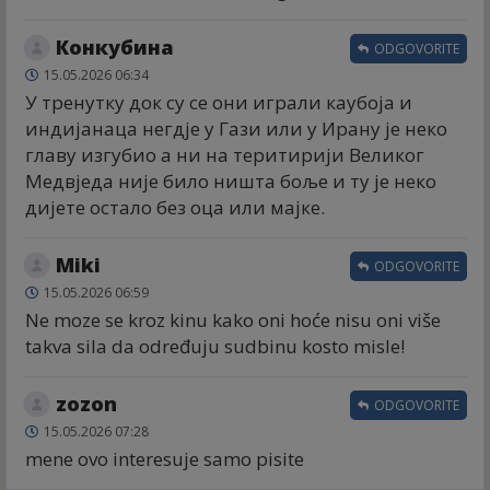
Конкубина
ODGOVORITE
15.05.2026 06:34
У тренутку док су се они играли каубоја и
индијанаца негдје у Гази или у Ирану је неко
главу изгубио а ни на теритирији Великог
Медвједа није било ништа боље и ту је неко
дијете остало без оца или мајке.
Miki
ODGOVORITE
15.05.2026 06:59
Ne moze se kroz kinu kako oni hoće nisu oni više
takva sila da određuju sudbinu kosto misle!
zozon
ODGOVORITE
15.05.2026 07:28
mene ovo interesuje samo pisite