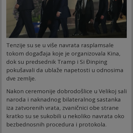
Tenzije su se u više navrata rasplamsale
tokom događaja koje je organizovala Kina,
dok su predsednik Tramp i Si Đinping
pokušavali da ublaže napetosti u odnosima
dve zemlje.
Nakon ceremonije dobrodošlice u Velikoj sali
naroda i naknadnog bilateralnog sastanka
iza zatvorenih vrata, zvaničnici obe strane
kratko su se sukobili u nekoliko navrata oko
bezbednosnih procedura i protokola.