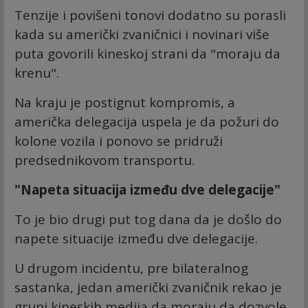
Tenzije i povišeni tonovi dodatno su porasli
kada su američki zvaničnici i novinari više
puta govorili kineskoj strani da "moraju da
krenu".
Na kraju je postignut kompromis, a
američka delegacija uspela je da požuri do
kolone vozila i ponovo se pridruži
predsednikovom transportu.
"Napeta situacija između dve delegacije"
To je bio drugi put tog dana da je došlo do
napete situacije između dve delegacije.
U drugom incidentu, pre bilateralnog
sastanka, jedan američki zvaničnik rekao je
grupi kineskih medija da moraju da dozvole