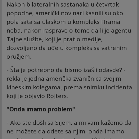
Nakon bilateralnih sastanaka u četvrtak
popodne, američki novinari kasnili su oko
pola sata sa ulaskom u kompleks Hrama
neba, nakon rasprave o tome da li je agentu
Tajne službe, koji je pratio medije,
dozvoljeno da uđe u kompleks sa vatrenim
oružjem.
- Šta je potrebno da bismo izašli odavde? -
rekla je jedna američka zvaničnica svojim
kineskim kolegama, prema snimku incidenta
koji je objavio Rojters.
"Onda imamo problem"
- Ako ste došli sa Sijem, a mi vam kažemo da
ne možete da odete sa njim, onda imamo