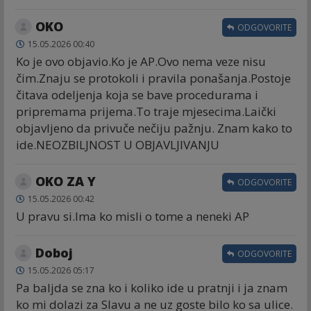
OKO
ODGOVORITE
15.05.2026 00:40
Ko je ovo objavio.Ko je AP.Ovo nema veze nisu
čim.Znaju se protokoli i pravila ponašanja.Postoje
čitava odeljenja koja se bave procedurama i
pripremama prijema.To traje mjesecima.Laički
objavljeno da privuče nečiju pažnju. Znam kako to
ide.NEOZBILJNOST U OBJAVLJIVANJU
OKO ZA Y
ODGOVORITE
15.05.2026 00:42
U pravu si.Ima ko misli o tome a neneki AP
Doboj
ODGOVORITE
15.05.2026 05:17
Pa baljda se zna ko i koliko ide u pratnji i ja znam
ko mi dolazi za Slavu a ne uz goste bilo ko sa ulice.