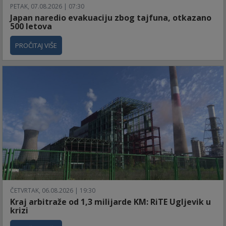
PETAK, 07.08.2026 | 07:30
Japan naredio evakuaciju zbog tajfuna, otkazano
500 letova
PROČITAJ VIŠE
ČETVRTAK, 06.08.2026 | 19:30
Kraj arbitraže od 1,3 milijarde KM: RiTE Ugljevik u
krizi