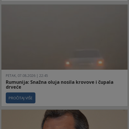
PETAK, 07.08.2026 | 22:45
Rumunija: Snažna oluja nosila krovove i čupala
drveće
PROČITAJ VIŠE