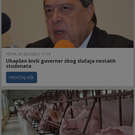
PETAK, 07.08.2026 | 11:14
Uhapšen bivši guverner zbog slučaja nestalih
studenata
PROČITAJ VIŠE