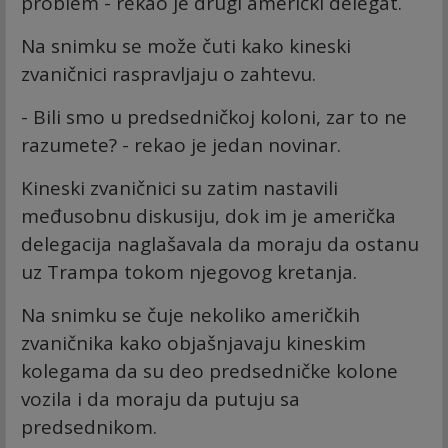
problem - rekao je drugi američki delegat.
Na snimku se može čuti kako kineski
zvaničnici raspravljaju o zahtevu.
- Bili smo u predsedničkoj koloni, zar to ne
razumete? - rekao je jedan novinar.
Kineski zvaničnici su zatim nastavili
međusobnu diskusiju, dok im je američka
delegacija naglašavala da moraju da ostanu
uz Trampa tokom njegovog kretanja.
Na snimku se čuje nekoliko američkih
zvaničnika kako objašnjavaju kineskim
kolegama da su deo predsedničke kolone
vozila i da moraju da putuju sa
predsednikom.