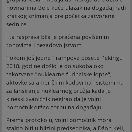
novinarima Bele kuće ulazak na događaj radi
kratkog snimanja pre početka zatvorene
sednice.
I ta rasprava bila je praćena povišenim
tonovima i nezadovoljstvom.
Tokom još jedne Trampove posete Pekingu
2018. godine došlo je do sukoba oko
takozvane "nuklearne fudbalske lopte",
aktovke sa američkim kodovima i sistemima
za lansiranje nuklearnog oružja kada je
kineski zvaničnik negirao da je vojni
pomoćnik držao torbu na događaju.
Prema protokolu, vojni pomoćnik mora
stalno biti u blizini predsednika, a Džon Keli,