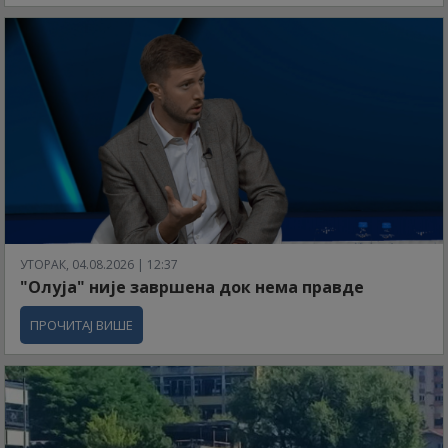
УТОРАК, 04.08.2026 | 12:37
"Олуја" није завршена док нема правде
ПРОЧИТАЈ ВИШЕ