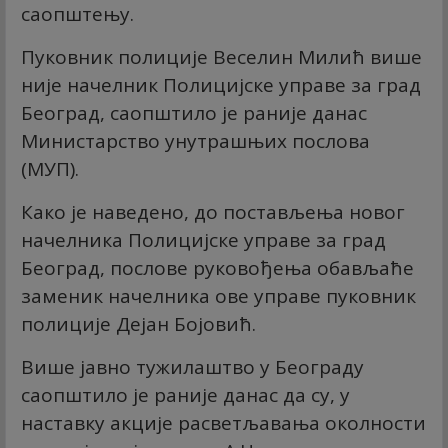
саопштењу.
Пуковник полиције Веселин Милић више
није начелник Полицијске управе за град
Београд, саопштило је раније данас
Министарство унутрашњих послова
(МУП).
Како је наведено, до постављења новог
начелника Полицијске управе за град
Београд, послове руковођења обављаће
заменик начелника ове управе пуковник
полиције Дејан Бојовић.
Више јавно тужилаштво у Београду
саопштило је раније данас да су, у
наставку акције расветљавања околности