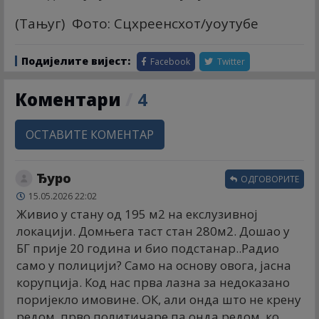
(Тањуг) Фото: Сцхреенсхот/yоутубе
Подијелите вијест:
Facebook
Twitter
Коментари
/
4
ОСТАВИТЕ КОМЕНТАР
Ђуро
ОДГОВОРИТЕ
15.05.2026 22:02
Живио у стану од 195 м2 на екслузивној
локацији. Домњега таст стан 280м2. Дошао у
БГ прије 20 година и био подстанар..Радио
само у полицији? Само на основу овога, јасна
корупција. Код нас прва лазна за недоказано
поријекло имовине. ОК, али онда што не крену
редом, прво политичаре па онда редом, ко