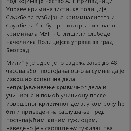
под којима је нестао А.Н. припадници
Управе криминалистичке полиције,
Службе за сузбијање криминалитета и
Службе за борбу против организованог
криминала МУП РС, лишили слободе
начелника Полицијске управе за град
Београд.
Милићу је одређено задржавање до 48
часова због постојања основа сумње да је
извршио кривична дела
непријављивање кривичног дела и
учиниоца и помоћ учиниоцу после
извршеног кривичног дела, у ком року ће
бити приведен на саслушање пред
поступајућим јавним тужиоцем,
наведено је у саопштењу тужилаштва.