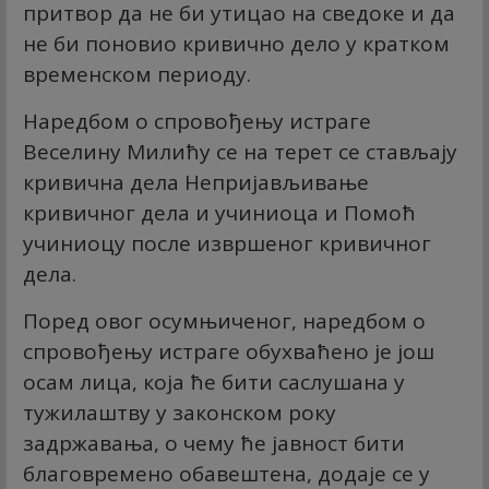
притвор да не би утицао на сведоке и да
не би поновио кривично дело у кратком
временском периоду.
Наредбом о спровођењу истраге
Веселину Милићу се на терет се стављају
кривична дела Непријављивање
кривичног дела и учиниоца и Помоћ
учиниоцу после извршеног кривичног
дела.
Поред овог осумњиченог, наредбом о
спровођењу истраге обухваћено је још
осам лица, која ће бити саслушана у
тужилаштву у законском року
задржавања, о чему ће јавност бити
благовремено обавештена, додаје се у