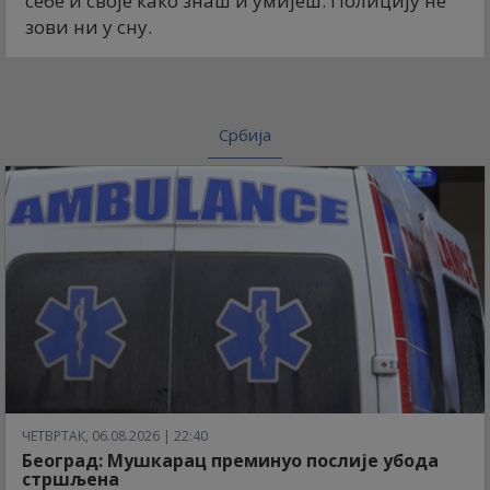
себе и своје како знаш и умијеш. Полицију не
зови ни у сну.
Србија
ЧЕТВРТАК, 06.08.2026 | 22:40
Београд: Мушкарац преминуо послије убода
стршљена