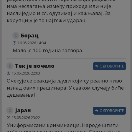
има неслагања између прихода или није
наслиједио и сл. одузимај и кажњавај. За
корупцију је то најтежи ударац.
Борац
16.05.2026 14:34
Мало је 100 година затвора.
Тек је почело
ОДГОВОРИТЕ
15.05.2026 22:03
Очекује се реакција људи који су реално ниво
изнад ових прашинара! У сваком случају биће
дешавања!
Јаран
ОДГОВОРИТЕ
15.05.2026 23:22
Униформисани криминалци. Народе штити