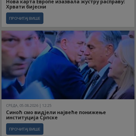
Нова карта Европе изазвала жустру расправу:
Хрвати бијесни
ПРОЧИТАЈ ВИШЕ
СРЕДА, 05.08.2026 | 12:25
Синоћ смо видјели највеће понижење
институција Српске
ПРОЧИТАЈ ВИШЕ