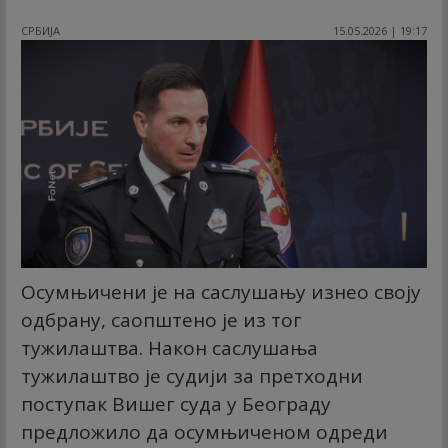
СРБИЈА
15.05.2026 | 19:17
Осумњичени је на саслушању изнео своју
одбрану, саопштено је из тог
тужилаштва. Након саслушања
тужилаштво је судији за претходни
поступак Вишег суда у Београду
предложило да осумњиченом одреди