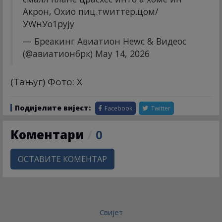
Акрон, Охио
пиц.тwиттер.цом/
УWнУо1рyјy
— Бреакинг Авиатион Неwс & Видеос
(@авиатионбрк)
Маy 14, 2026
(Тањуг) Фото: X
Подијелите вијест:
Facebook
Twitter
Коментари
/
0
ОСТАВИТЕ КОМЕНТАР
Свијет