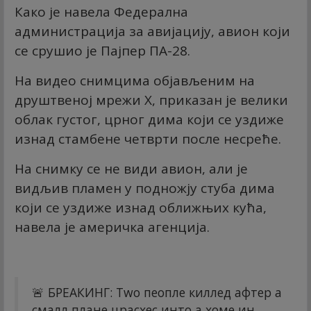
Како је навела Федерална
администрација за авијацију, авион који
се срушио је Пајпер ПА-28.
На видео снимцима објављеним на
друштвеној мрежи X, приказан је велики
облак густог, црног дима који се уздиже
изнад стамбене четврти после несреће.
На снимку се не види авион, али је
видљив пламен у подножју стуба дима
који се уздиже изнад оближњих кућа,
навела је америчка агенција.
🚨 БРЕАКИНГ: Тwо пеопле киллед афтер а
смалл плане црасхес инто а хоме ин