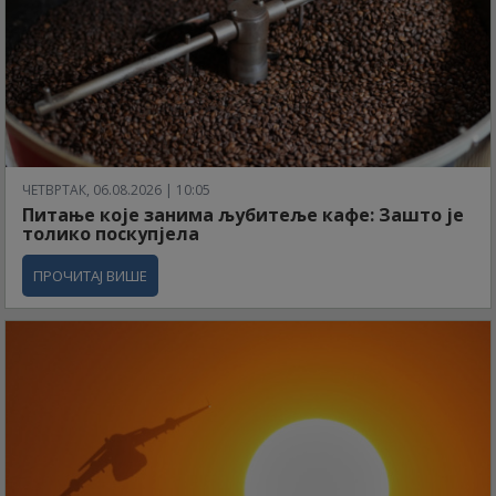
ЧЕТВРТАК, 06.08.2026 | 10:05
Питање које занима љубитеље кафе: Зашто је
толико поскупјела
ПРОЧИТАЈ ВИШЕ