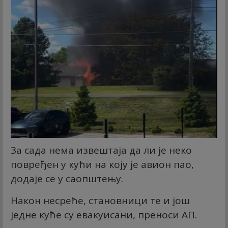
За сада нема извештаја да ли је неко
повређен у кући на коју је авион пао,
додаје се у саопштењу.
Након несреће, становници те и још
једне куће су евакуисани, преноси АП.