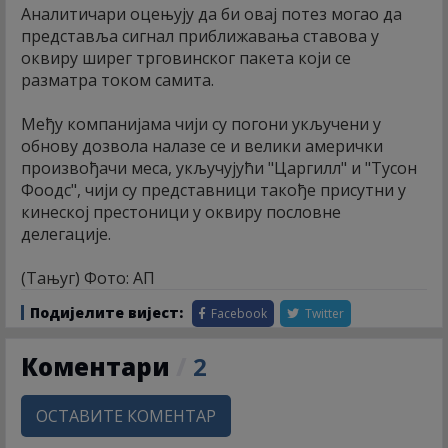
Аналитичари оцењују да би овај потез могао да
представља сигнал приближавања ставова у
оквиру ширег трговинског пакета који се
разматра током самита.
Међу компанијама чији су погони укључени у
обнову дозвола налазе се и велики амерички
произвођачи меса, укључујући "Царгилл" и "Тyсон
Фоодс", чији су представници такође присутни у
кинеској престоници у оквиру пословне
делегације.
(Тањуг) Фото: АП
Подијелите вијест:
Facebook
Twitter
Коментари
/
2
ОСТАВИТЕ КОМЕНТАР