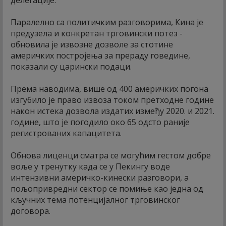
делегације.
Паралелно са политичким разговорима, Кина је
предузела и конкретан трговински потез -
обновила је извозне дозволе за стотине
америчких постројења за прераду говедине,
показали су царински подаци.
Према наводима, више од 400 америчких погона
изгубило је право извоза током претходне године
након истека дозвола издатих између 2020. и 2021.
године, што је погодило око 65 одсто раније
регистрованих капацитета.
Обнова лиценци сматра се могућим гестом добре
воље у тренутку када се у Пекингу воде
интензивни америчко-кинески разговори, а
пољопривредни сектор се помиње као једна од
кључних тема потенцијалног трговинског
договора.