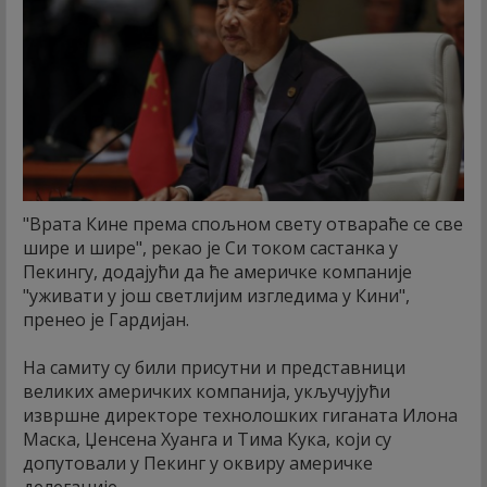
"Врата Кине према спољном свету отвараће се све
шире и шире", рекао је Си током састанка у
Пекингу, додајући да ће америчке компаније
"уживати у још светлијим изгледима у Кини",
пренео је Гардијан.
На самиту су били присутни и представници
великих америчких компанија, укључујући
извршне директоре технолошких гиганата Илона
Маска, Џенсена Хуанга и Тима Кука, који су
допутовали у Пекинг у оквиру америчке