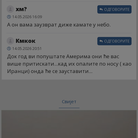
хм?
ОДГОВОРИТЕ
14.05.2026 16:09
А он вама заузврат диже камате у небо.
Кмкок
ОДГОВОРИТЕ
14.05.2026 20:51
Док год ви попуштате Америма они ће вас
више притискати...кад их опалите по носу ( као
Иранци) онда ће се зауставити...
Свијет