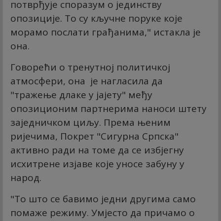
потврђује споразум о јединству
опозиције. То су кључне поруке које
морамо послати грађанима," истакла је
она.
Говорећи о тренутној политичкој
атмосфери, она је нагласила да
"тражење длаке у јајету" међу
опозиционим партнерима наноси штету
заједничком циљу. Према њеним
ријечима, Покрет "Сигурна Српска"
активно ради на томе да се избјегну
исхитрене изјаве које уносе забуну у
народ.
"То што се бавимо једни другима само
помаже режиму. Умјесто да причамо о