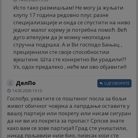
Исто тако размишљам! Не могу ја жуљати
клупу 17 година редовно плус разне
специјализације и онда се спустити на ниво
једног малог којему је потребна помоћ. Већ
дуго апелујем да је момку неопходна
стручна подршка. А и Ви господо Бањац ,
прецијенили сте своје способностии
вјештине. Шта сте конкретно Ви урадили??
Ух, одох предалеко , неће ми ово објавити!!
ДелПо
ОДГОВОРИТЕ
14.05.2026 13:10
Госпођо, ухватите се поштеног посла за бољи
живот обичног човјека а лапрдање оставите у
вашој партији или покрету или нисам сигуран
да ни ви из покрета за пропаст Српске знате
како вам се зове партија!! Град сте уништили,
никад прљавији није био, пијесак који сте