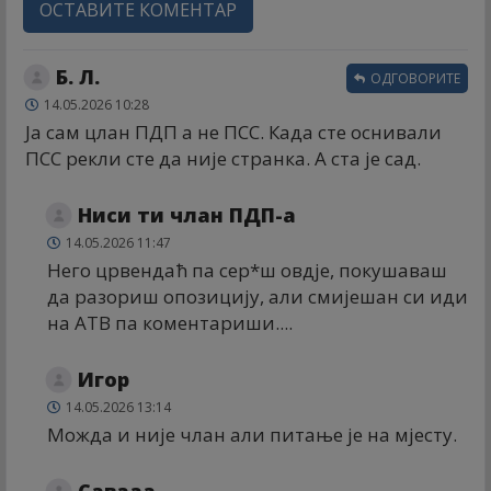
ОСТАВИТЕ КОМЕНТАР
Б. Л.
ОДГОВОРИТЕ
14.05.2026 10:28
Ја сам цлан ПДП а не ПСС. Када сте оснивали
ПСС рекли сте да није странка. А ста је сад.
Ниси ти члан ПДП-а
14.05.2026 11:47
Него црвендаћ па сер*ш овдје, покушаваш
да разориш опозицију, али смијешан си иди
на АТВ па коментариши....
Игор
14.05.2026 13:14
Можда и није члан али питање је на мјесту.