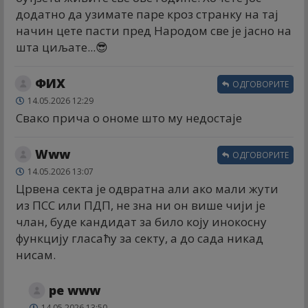
додатно да узимате паре кроз странку на тај
начин цете пасти пред Народом све је јасно на
шта циљате...😎
ФИX
ОДГОВОРИТЕ
14.05.2026 12:29
Свако прича о ономе што му недостаје
Www
ОДГОВОРИТЕ
14.05.2026 13:07
Црвена секта је одвратна али ако мали жути
из ПСС или ПДП, не зна ни он више чији је
члан, буде кандидат за било коју инокосну
функцију гласаћу за секту, а до сада никад
нисам.
ре www
14.05.2026 13:50