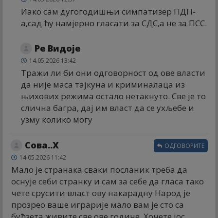
Иако сам дугогодишњи симпатизер ПДП-
а,сад ћу намјерно гласати за СДС,а не за ПСС.
Ре Видоје
14.05.2026 13:42
Тражи ли би они одговорност од ове власти
да није маса тајкуна и криминалаца из
њихових режима остало нетакнуто. Све је то
слична багра, дај им власт да се ухљебе и
узму колико могу
Сова..X
ОДГОВОРИТЕ
14.05.2026 11:42
Мало је странака сваки посланик треба да
оснује себи странку и сам за себе да гласа тако
чете срусити власт ову накарадну Народ је
прозрео ваше играрије мало вам је сто са
буђзета живите све ове године. Хочете јос