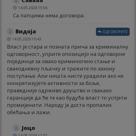
Савааа
14.05.2026 15:56
Са папцима нема договора.
Видоја
ОДГОВОРИТЕ
14.05.2026 10:43
Власт је стара и позната прича за криминалну
одговорност, уприте опозицијо на одговорне
појединце за овако криминогено стање и
свакодневну пљачку и тражите по закону
поступање. Али ништа нисте урадили ако не
конкретизујете активности за боље,
праведније одрживо друштво и свакако
гаранције да ће те као будућа власт то успјети
промијенити. Народу је доста пропалих
обећања и лажи.
Јоцо
14.05.2026 12:37