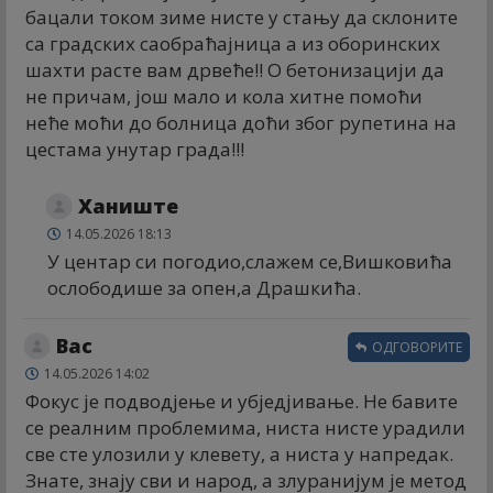
бацали током зиме нисте у стању да склоните
са градских саобраћајница а из оборинских
шахти расте вам дрвеће!! О бетонизацији да
не причам, још мало и кола хитне помоћи
неће моћи до болница доћи због рупетина на
цестама унутар града!!!
Ханиште
14.05.2026 18:13
У центар си погодио,слажем се,Вишковића
ослободише за опен,а Драшкића.
Вас
ОДГОВОРИТЕ
14.05.2026 14:02
Фокус је подводјење и убједјивање. Не бавите
се реалним проблемима, ниста нисте урадили
све сте улозили у клевету, а ниста у напредак.
Знате, знају сви и народ, а злуранијум је метод