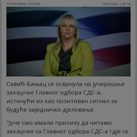
РЕПУБЛИКА СРПСКА
14.05.2026 | 09:56
Савић-Бањац се осврнула на јучерашње
закључке Главног одбора СДС-а,
истичући их као позитиван сигнал за
будуће заједничко дјеловање.
"Јуче смо имали прилику да читамо
закључке са Главног одбора СДС-а гдје се