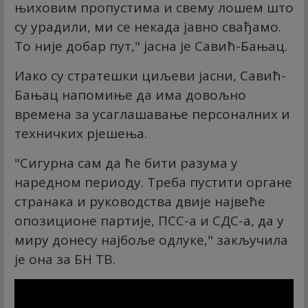
њиховим пропустима и свему лошем што
су урадили, ми се некада јавно свађамо.
То није добар пут," јасна је Савић-Бањац.
Иако су стратешки циљеви јасни, Савић-
Бањац напомиње да има довољно
времена за усаглашавање персоналних и
техничких рјешења.
"Сигурна сам да ће бити разума у
наредном периоду. Треба пустити органе
странака и руководства двије највеће
опозиционе партије, ПСС-а и СДС-а, да у
миру донесу најбоље одлуке," закључила
је она за БН ТВ.