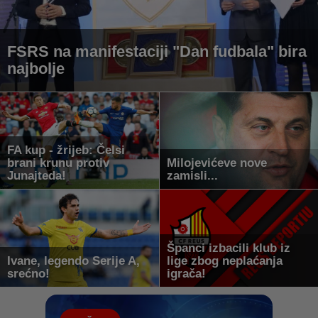
FSRS na manifestaciji "Dan fudbala" bira
najbolje
FA kup - žrijeb: Čelsi
brani krunu protiv
Milojevićeve nove
Junajteda!
zamisli...
Španci izbacili klub iz
Ivane, legendo Serije A,
lige zbog neplaćanja
srećno!
igrača!