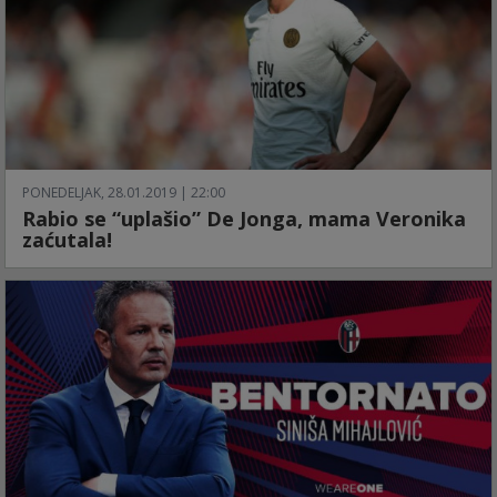
PONEDELJAK, 28.01.2019 | 22:00
Rabio se “uplašio” De Jonga, mama Veronika
zaćutala!