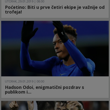
UTORAK, 29.01.2019 | 08:00
Poćetino: Biti u prve četiri ekipe je važnije od
trofeja!
UTORAK, 29.01.2019 | 00:00
Hadson Odoi, enigmatični pozdrav s
publikom i...