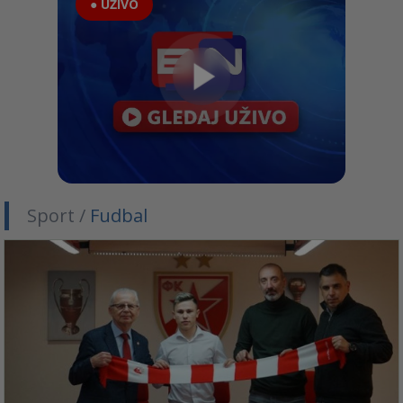
● UŽIVO
Sport /
Fudbal