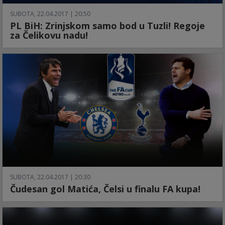
SUBOTA, 22.04.2017 | 20:50
PL BiH: Zrinjskom samo bod u Tuzli! Regoje
za Čelikovu nadu!
SUBOTA, 22.04.2017 | 20:30
Čudesan gol Matića, Čelsi u finalu FA kupa!