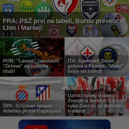
FRA: PSŽ prvi na tabeli, Bordo preskočio
Lion i Marsej!
POR: ''Lavovi'' zaustavili
ITA: Spektakl! Devet
''Orlove'' na putu ka
golova u Firenci, ''Viole''
tituli!
bolje od Intera!
Uzroci lošeg izdanja
Zvezde u derbiju: Stranci
ŠPA: Grizman spasao
ruše Zvezdu uz dozvolu
Atletiko protiv Espanjola!
trenera!