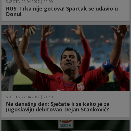
SUBOTA, 22.04.2017 | 22:00
RUS: Trka nije gotova! Spartak se udavio u
Donu!
SUBOTA, 22.04.2017 | 21:50
Na današnji dan: Sjećate li se kako je za
Jugoslaviju debitovao Dejan Stanković?