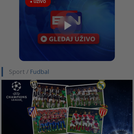
● UŽIVO
Sport /
Fudbal