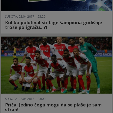
SUBOTA, 22.04.2017 | 23:20
Koliko polufinalisti Lige šampiona godišnje
troše po igraču...?!
SUBOTA, 22.04.2017 | 23:00
Priča: Jedino čega mogu da se plaše je sam
strah!