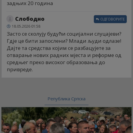
задњих 20 година
Слободно
ОДГОВОРИТЕ
18.05.2026 01:58
Засто се сколују будући социјални слуцајеви?
Гдје це бити запослени? Млади људи одлазе!
Дајте та средства којим се разбацујете за
отварање нових радних мјеста и реформе од
средњег преко високог образовања до
привреде.
Република Српска