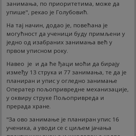
занимања, по приоритетима, може да
упише", рекао је Голубовић.
На тај начин, додао је, повећана је
могућност да ученици буду примљени у
једно од изабраних занимања већ у
првом уписном року.
Навео је и да ће ђаци моћи да бирају
између 13 струка и 77 занимања, те да је
планиран и упис у огледно занимање
Оператер пољопривредне механизације,
у оквиру струке Пољопривреда и
прерада хране.
"За ово занимање је планиран упис 16
ученика, а уводи се с циљем јачања