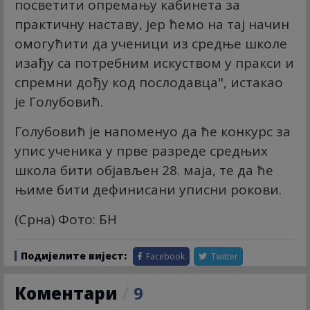
посветити опремању кабинета за
практичну наставу, јер ћемо на тај начин
омогућити да ученици из средње школе
изађу са потребним искуством у пракси и
спремни дођу код послодавца", истакао
је Голубовић.
Голубовић је напоменуо да ће конкурс за
упис ученика у прве разреде средњих
школа бити објављен 28. маја, те да ће
њиме бити дефинисани уписни рокови.
(Срна) Фото: БН
Подијелите вијест:
Facebook
Twitter
Коментари
/
9