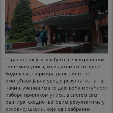
"Правилник је усклађен са електронским
системом уписа, који аутоматски врши
бодовање, формира ранг-листе, те
омогућава јавни увид у резултате. На тај
начин, ученицима се даје већа могућност
избора приликом уписа, а систем сам
рангира, сходно његовим резултатима у
основној школи, које од изабраних