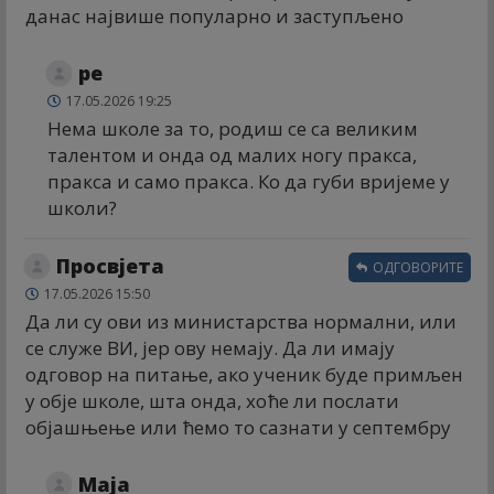
данас највише популарно и заступљено
ре
17.05.2026 19:25
Нема школе за то, родиш се са великим
талентом и онда од малих ногу пракса,
пракса и само пракса. Ко да губи вријеме у
школи?
Просвјета
ОДГОВОРИТЕ
17.05.2026 15:50
Да ли су ови из министарства нормални, или
се служе ВИ, јер ову немају. Да ли имају
одговор на питање, ако ученик буде примљен
у обје школе, шта онда, хоће ли послати
објашњење или ћемо то сазнати у септембру
Маја