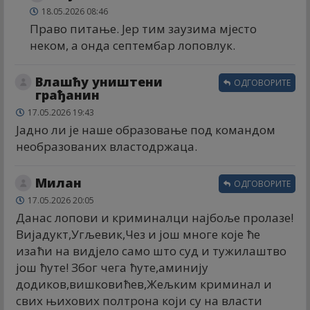
18.05.2026 08:46
Право питање. Јер тим заузима мјесто
неком, а онда септембар лоповлук.
Влашћу уништени
ОДГОВОРИТЕ
грађанин
17.05.2026 19:43
Јадно ли је наше образовање под командом
необразованих властодржаца.
Милан
ОДГОВОРИТЕ
17.05.2026 20:05
Данас лопови и криминалци најбоље пролазе!
Вијадукт,Угљевик,Чез и још многе које ће
изаћи на видјело само што суд и тужилаштво
још ћуте! Због чега ћуте,аминију
додиков,вишковићев,Жељким криминал и
свих њихових полтрона који су на власти