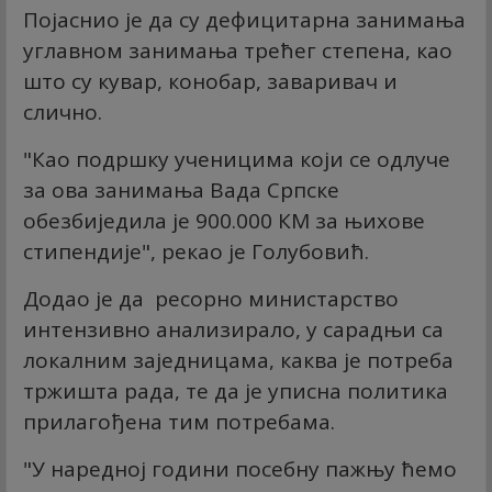
Појаснио је да су дефицитарна занимања
углавном занимања трећег степена, као
што су кувар, конобар, заваривач и
слично.
"Као подршку ученицима који се одлуче
за ова занимања Вада Српске
обезбиједила је 900.000 КМ за њихове
стипендије", рекао је Голубовић.
Додао је да ресорно министарство
интензивно анализирало, у сарадњи са
локалним заједницама, каква је потреба
тржишта рада, те да је уписна политика
прилагођена тим потребама.
"У наредној години посебну пажњу ћемо