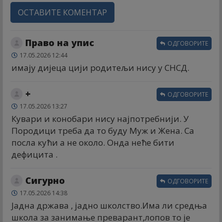
ОСТАВИТЕ КОМЕНТАР
Право на упис
ОДГОВОРИТЕ
17.05.2026 12:44
имају дијеца цији родитељи нису у СНСД.
+
ОДГОВОРИТЕ
17.05.2026 13:27
Кувари и конобари нису најпотребнији. У
Породици треба да то буду Муж и Жена. Са
посла кући а не около. Онда неће бити
дефицита .
Сигурно
ОДГОВОРИТЕ
17.05.2026 14:38
Јадна држава , јадно школство.Има ли средња
школа за занимање преварант,лопов то је