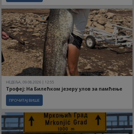
НЕДЕЉА, 09.08.2026 | 12:55
Трофеј: На Билећком језеру улов за памћење
ПРОЧИТАЈ ВИШЕ