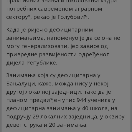
практичних знања и школовања кадра
потребних савременом аграрном
сектору", рекао је Голубовић.
Када је ријеч о дефицитарним
занимањима, напоменуо је да се она не
могу генерализовати, јер зависе од
привредне развијености одређеног
дијела Републике.
Занимања која су дефицитарна у
Бањалуци, каже, можда нису у некој
другој локалној заједници, тако да је
планом предвиђен упис 944 ученика у
дефицитарна занимања у 40 школа, на
подручју 29 локалних заједница, у оквиру
девет струка и 20 занимања.