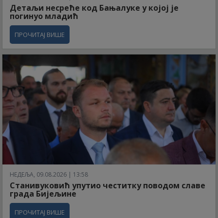
Детаљи несреће код Бањалуке у којој је
погинуо младић
ПРОЧИТАЈ ВИШЕ
НЕДЕЉА, 09.08.2026 | 13:58
Станивуковић упутио честитку поводом славе
града Бијељине
ПРОЧИТАЈ ВИШЕ