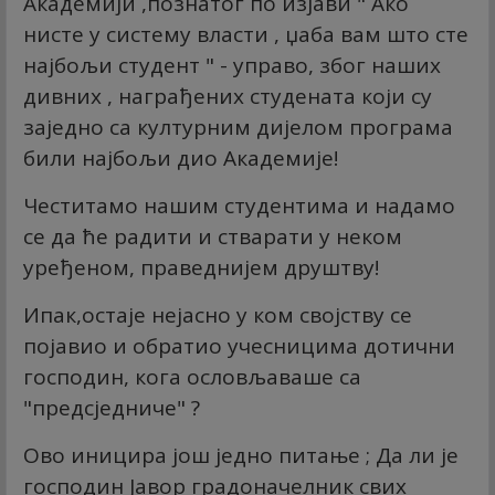
Академији ,познатог по изјави " Ако
нисте у систему власти , џаба вам што сте
најбољи студент " - управо, због наших
дивних , награђених студената који су
заједно са културним дијелом програма
били најбољи дио Академије!
Честитамо нашим студентима и надамо
се да ће радити и стварати у неком
уређеном, праведнијем друштву!
Ипак,остаје нејасно у ком својству се
појавио и обратио учесницима дотични
господин, кога ословљаваше са
"предсједниче" ?
Ово иницира још једно питање ; Да ли је
господин Јавор градоначелник свих