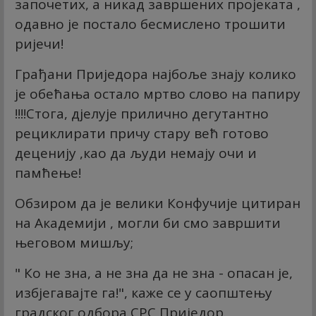
започетих, а никад завршених пројеката ,
одавно је постало бесмислено трошити
ријечи!
Грађани Приједора најбоље знају колико
је обећања остало мртво слово на папиру
!!!!Стога, дјелује прилично дегутантно
рециклирати причу стару већ готово
деценију ,као да људи немају очи и
памћење!
Обзиром да је велики Конфучије цитиран
на Академији , могли би смо завршити
његовом мишљу;
" Ко не зна, а не зна да не зна - опасан је,
избјегавајте га!", каже се у саопштењу
градског одбора СРС Приједор.