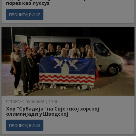
порез као луксуз
ПРОЧИТАЈ ВИШЕ
ЧЕТВРТАК, 06.08.2026 | 20:01
Хор "Србадија" на Свјетској хорској
олимпијади у Шведској
ПРОЧИТАЈ ВИШЕ