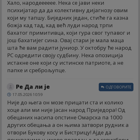
Хало, народееееее. Нека се јави неки
психијатар да да колективну дијагнозу овим
који му тапшу. Биједник један, стиће га казна
божја кад тад, кад већ луди народ трпи
бахатог примитивца, који гура свог тупавог и
још бахатијег сина. Овај стари је мала маца
шта ће вам радити јуниор. У октобру ће народ
РС одредити своју судбину. Нека опозиција
истакне оне који су истинске патриоте, а не
папке и среброљупце.
Ре Да ли је
ОДГОВОРИТЕ
17.05.2026 10:59
Није до њега он мозе прицати ста и колико
хоце али ми није јасан народ Приједора! Од
обецаних насипа опстине Омарска па 1000
других обецања а он њима затвори рудник а
отвори Букову косу и Бистрицу! Ајде да
прихватимо њихово правдање да севизбори