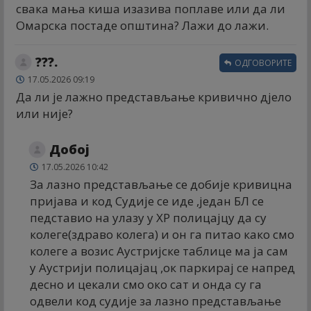
свака мања киша изазива поплаве или да ли
Омарска постаде општина? Лажи до лажи.
???.
ОДГОВОРИТЕ
17.05.2026 09:19
Да ли је лажно представљање кривично дјело
или није?
Добој
17.05.2026 10:42
За лазно представљање се добије кривицна
пријава и код Судије се иде ,један БЛ се
педставио на улазу у ХР полицајцу да су
колеге(здраво колега) и он га питао како смо
колеге а возис Аустријске таблице ма ја сам
у Аустрији полицајац ,ок паркирај се напред
десно и цекали смо око сат и онда су га
одвели код судије за лазно представљање