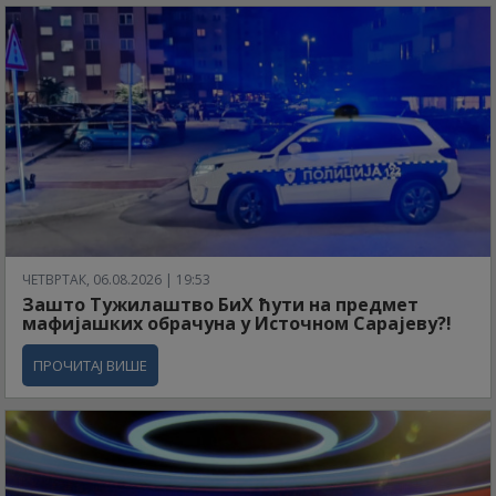
ЧЕТВРТАК, 06.08.2026 | 19:53
Зашто Тужилаштво БиХ ћути на предмет
мафијашких обрачуна у Источном Сарајеву?!
ПРОЧИТАЈ ВИШЕ