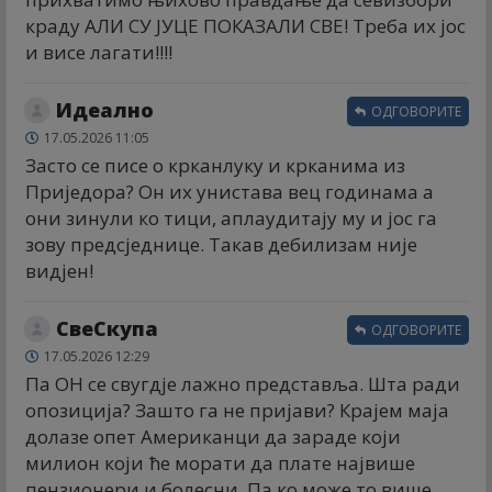
краду АЛИ СУ ЈУЦЕ ПОКАЗАЛИ СВЕ! Треба их јос
и висе лагати!!!!
Идеално
ОДГОВОРИТЕ
17.05.2026 11:05
Засто се писе о крканлуку и крканима из
Приједора? Он их унистава вец годинама а
они зинули ко тици, аплаудитају му и јос га
зову предсједнице. Такав дебилизам није
видјен!
СвеСкупа
ОДГОВОРИТЕ
17.05.2026 12:29
Па ОН се свугдје лажно представља. Шта ради
опозиција? Зашто га не пријави? Крајем маја
долазе опет Американци да зараде који
милион који ће морати да плате највише
пензионери и болесни. Па ко може то више