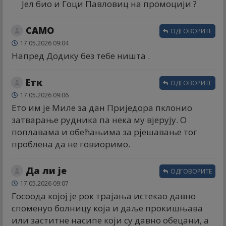
Јел био и Гоци Павловиц на промоцији ?
САМО
ОДГОВОРИТЕ
17.05.2026 09:04
Напред Додику без тебе ништа .
Етк
ОДГОВОРИТЕ
17.05.2026 09:06
Ето им је Миле за дан Приједора пклонио
затварање рудника па нека му вјерују. О
поплавама и обећањима за рјешавање тог
проблена да не говиоримо.
Да ли је
ОДГОВОРИТЕ
17.05.2026 09:07
Госоода којој је рок трајања истекао давно
споменуо болницу која и даље прокишњава
или заститне насипе који су давно обецани, а