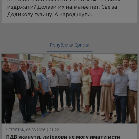
издржати? Долази их најмање пет. Све за
Додикову гузицу. А народ шути...
Република Српска
ЧЕТВРТАК, 06.08.2026 | 21:22
ПДВ укинути, лијекови не могу имати исти