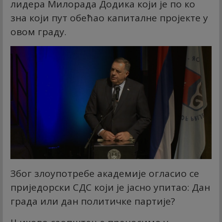
лидера Милорада Додика који је по ко
зна који пут обећао капиталне пројекте у
овом граду.
Због злоупотребе академије огласио се
приједорски СДС који је јасно упитао: Дан
града или дан политичке партије?