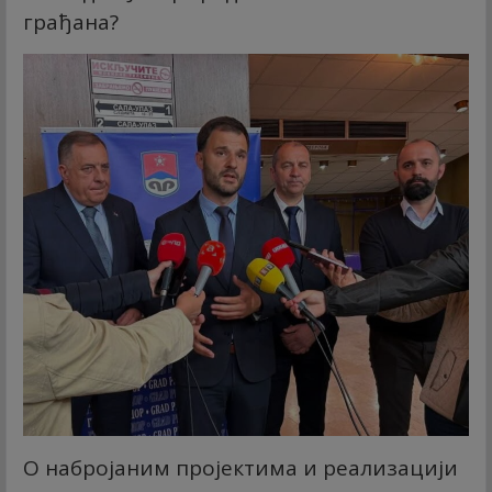
грађана?
О набројаним пројектима и реализацији