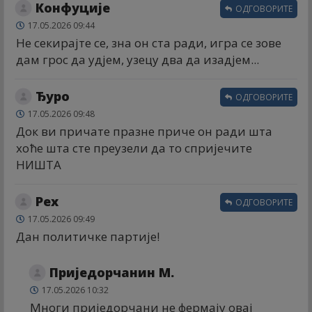
Конфуције
ОДГОВОРИТЕ
17.05.2026 09:44
Не секирајте се, зна он ста ради, игра се зове
дам грос да удјем, узецу два да изадјем...
Ђуро
ОДГОВОРИТЕ
17.05.2026 09:48
Док ви причате празне приче он ради шта
хоће шта сте преузели да то спријечите
НИШТА
Реx
ОДГОВОРИТЕ
17.05.2026 09:49
Дан политичке партије!
Приједорчанин М.
17.05.2026 10:32
Многи приједорчани не фермају овај