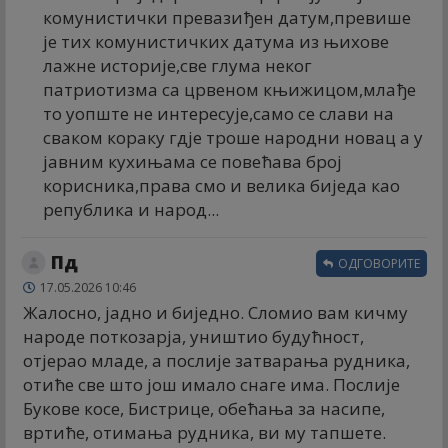
комунистички превазиђен датум,превише
је тих комунистичких датума из њихове
лажне историје,све глума неког
патриотизма са црвеном књижицом,млађе
то уопште не интересује,само се слави на
сваком кораку гдје троше народни новац а у
јавним кухињама се повећава број
корисника,права смо и велика биједа као
република и народ...
Пд
ОДГОВОРИТЕ
17.05.2026 10:46
Жалосно, јадно и биједно. Сломио вам кичму
народе поткозарја, уништио будућност,
отјерао младе, а послије затварања рудника,
отиће све што још имало снаге има. Послије
Букове косе, Бистрице, обећања за насипе,
вртиће, отимања рудника, ви му тапшете.