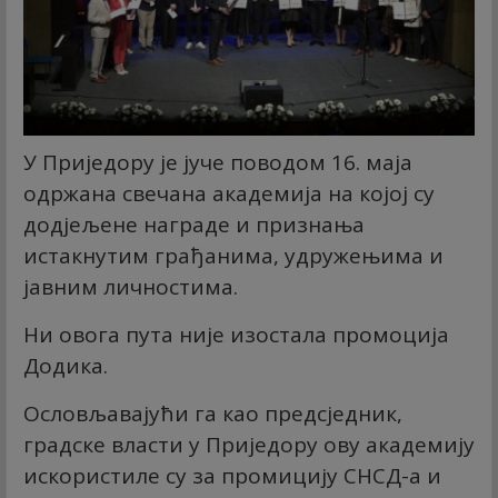
У Приједору је јуче поводом 16. маја
одржана свечана академија на којој су
додјељене награде и признања
истакнутим грађанима, удружењима и
јавним личностима.
Ни овога пута није изостала промоција
Додика.
Ословљавајући га као предсједник,
градске власти у Приједору ову академију
искористиле су за промицију СНСД-а и