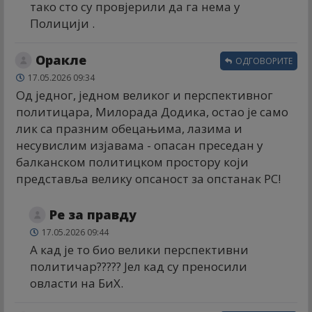
тако сто су провјерили да га нема у
Полицији .
Оракле
ОДГОВОРИТЕ
17.05.2026 09:34
Од једног, једном великог и перспективног
политицара, Милорада Додика, остао је само
лик са празним обецањима, лазима и
несувислим изјавама - опасан преседан у
балканском политицком простору који
представља велику опсаност за опстанак РС!
Ре за правду
17.05.2026 09:44
А кад је то био велики перспективни
политичар????? Јел кад су преносили
овласти на БиХ.