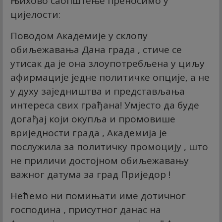
Њихово саопштење преносимо у
цијелости:
Поводом Академије у склопу
обиљежавања Дана града , стиче се
утисак да је она злоупотребљена у циљу
афирмације једне политичке опције, а не
у духу заједништва и представљања
интереса свих грађана! Умјесто да буде
догађај који окупља и промовише
вриједности града , Академија је
послужила за политичку промоцију , што
не приличи достојном обиљежавању
важног датума за град Приједор !
Нећемо ни помињати име дотичног
господина , присутног данас на