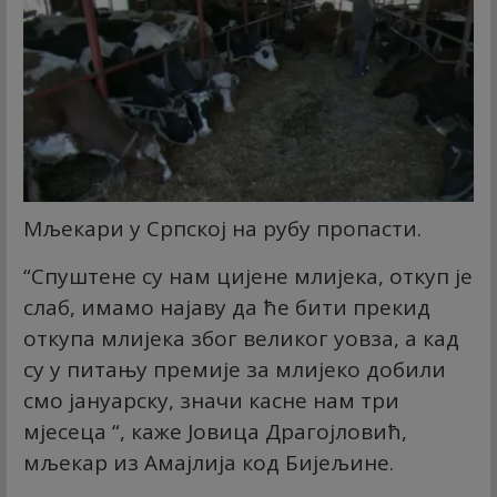
Мљекари у Српској на рубу пропасти.
“Спуштене су нам цијене млијека, откуп је
слаб, имамо најаву да ће бити прекид
откупа млијека због великог уовза, а кад
су у питању премије за млијеко добили
смо јануарску, значи касне нам три
мјесеца “, каже Јовица Драгојловић,
мљекар из Амајлија код Бијељине.