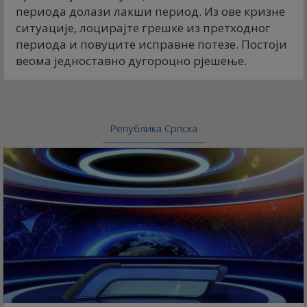
периода долази лакши период. Из ове кризне
ситуације, лоцирајте грешке из претходног
периода и повуците исправне потезе. Постоји
веома једноставно дугороцно рјешење.
Република Српска