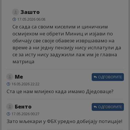
Зашто
17.05.2026 06:08
Се сада са своим киселим и циничким
осмијехом не обрети Миниц и изјави по
обичају све своје обавезе извршавамо на
време а ни једну пензију нису исплатули да
се за исту нису задужили лаж им је главна
матрица
Ме
ОДГОВОРИТЕ
16.05.2026 22:22
Ста це нам млијеко када имамо Дједоваце?
Бенто
ОДГОВОРИТЕ
17.05.2026 00:27
Зато мљекари у ФБХ уредно добијају потицаје!