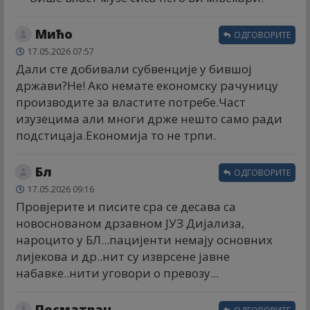
Мићо
ОДГОВОРИТЕ
17.05.2026 07:57
Дали сте добивали субвенције у бившој
држави?Не! Ако немате економску рачуницу
производите за властите потребе.Част
изузецима али многи држе нешто само ради
подстицаја.Економија то не трпи.
Бл
ОДГОВОРИТЕ
17.05.2026 09:16
Провјерите и писите сра се десава са
новоснованом дрзавном ЈУЗ Дијализа,
нароцито у БЛ...пацијенти немају основних
лијекова и др..нит су изврсене јавне
набавке..нити уговори о превозу...
Посматрач