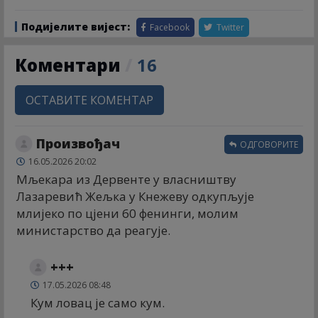
Подијелите вијест:
Facebook
Twitter
Коментари
/
16
ОСТАВИТЕ КОМЕНТАР
Произвођач
ОДГОВОРИТЕ
16.05.2026 20:02
Мљекара из Дервенте у власништву
Лазаревић Жељка у Кнежеву одкупљује
млијеко по цјени 60 фенинги, молим
министарство да реагује.
+++
17.05.2026 08:48
Кум ловац је само кум.