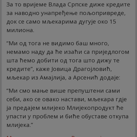
За то вријеме Влада Српске диже кредите
за наводно унапређење пољопривреде,
док се само мљекарима дугује око 15
милиона.
“Ми од тога не видимо баш много,
немамо наду да ће изаћи са приједлогом
шта ћемо добити од тога што дижу те
кредите”, каже Јовица Драгојловић,
мљекар из Амајлија, а Арсенић додаје:
“Ми смо мање више препуштени сами
себи, ако се овако настави, мљекара гдје
ја предајем млијеко Млијекопродукт ће
упасти у проблем и биће обуставе откупа
млијека.”