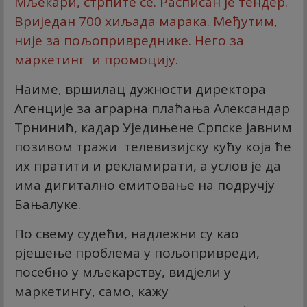
Мљекари, стрпите се. Расписан је тендер.
Вриједан 700 хиљада марака. Међутим,
није за пољопривреднике. Него за
маркетинг и промоцију.
Наиме, вршилац дужности директора
Агенције за аграрна плаћања Александар
Трнинић, кадар Уједињене Српске јавним
позивом тражи телевизијску кућу која ће
их пратити и рекламирати, а услов је да
има дигитално емитовање на подручју
Бањалуке.
По свему судећи, надлежни су као
рјешење проблема у пољопривреди,
посебно у мљекарству, видјели у
маркетингу, само, кажу