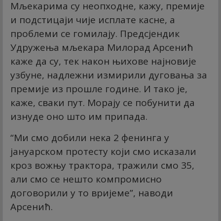
Мљекарима су неопходне, кажу, премије
и подстицаји чије исплате касне, а
проблеми се гомилају. Предсјендик
Удружења мљекара Милорад Арсенић
каже да су, тек након њихове најновије
узбуне, надлежни измирили дуговања за
премије из прошле године. И тако је,
каже, сваки пут. Морају се побунити да
изнуде оно што им припада.
“Ми смо добили нека 2 фенинга у
јануарском протесту који смо исказали
кроз вожњу трактора, тражили смо 35,
али смо се нешто компромисно
договорили у то вријеме”, наводи
Арсенић.