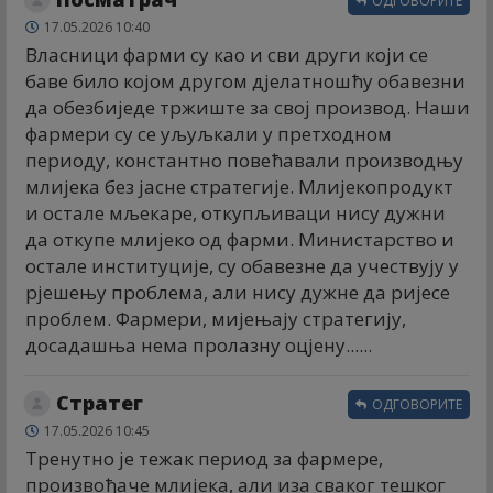
ОДГОВОРИТЕ
17.05.2026 10:40
Власници фарми су као и сви други који се
баве било којом другом дјелатношћу обавезни
да обезбиједе тржиште за свој производ. Наши
фармери су се уљуљкали у претходном
периоду, константно повећавали производњу
млијека без јасне стратегије. Млијекопродукт
и остале мљекаре, откупљиваци нису дужни
да откупе млијеко од фарми. Министарство и
остале институције, су обавезне да учествују у
рјешењу проблема, али нису дужне да ријесе
проблем. Фармери, мијењају стратегију,
досадашња нема пролазну оцјену......
Стратег
ОДГОВОРИТЕ
17.05.2026 10:45
Тренутно је тежак период за фармере,
произвођаче млијека, али иза сваког тешког