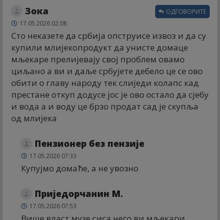
Зока
ОДГОВОРИТЕ
17.05.2026 02:08
Сто неказете да србија опструисе извоз и да су
купили млијекопродукт да унисте домаце
мљекаре прелијевају свој проблем овамо
циљано а ви и даље србујете дебело це се ово
обити о главу народу тек слиједи колапс кад
престане откуп додусе јос је ово остало да сјебу
и вода а и воду це брзо продат сад је скупља
од млијека
Пензионер без пензије
17.05.2026 07:33
Купујмо домаће, а не увозно
Приједорчанин М.
17.05.2026 07:53
Више власт музе сиса него ви мљекари.