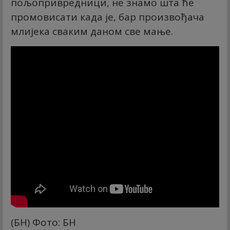
пољопривредници, не знамо шта ће
промовисати када је, бар произвођача
млијека сваким даном све мање.
(БН) Фото: БН