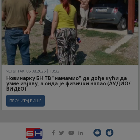
ЧЕТВРТАК, 06.08.2026 | 13:32
Новинарку БН ТВ "намамио" да дође кући да
узме изјаву, а онда је физички напао (АУДИО/
ВИДЕО)
ПРОЧИТАЈ ВИШЕ