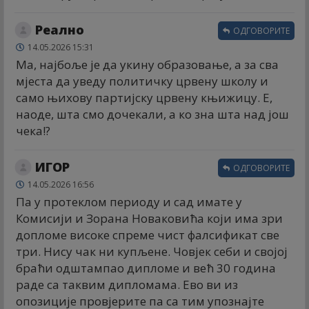
Реално
ОДГОВОРИТЕ
14.05.2026 15:31
Ма, најбоље је да укину образовање, а за сва
мјеста да уведу политичку црвену школу и
само њихову партијску црвену књижицу. Е,
наоде, шта смо дочекали, а ко зна шта над још
чека!?
ИГОР
ОДГОВОРИТЕ
14.05.2026 16:56
Па у протеклом периоду и сад имате у
Комисији и Зорана Новаковића који има зри
допломе високе спреме чист фалсификат све
три. Нису чак ни купљене. Човјек себи и својој
браћи одштампао дипломе и већ 30 година
раде са таквим дипломама. Ево ви из
опозиције провјерите па са тим упознајте