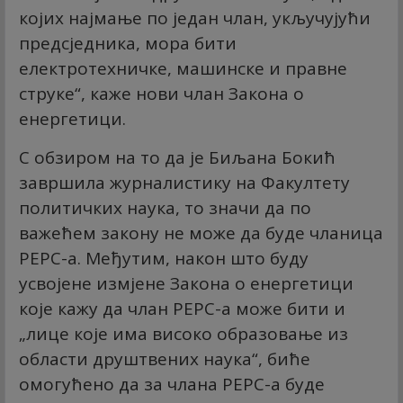
којих најмање по један члан, укључујући
предсједника, мора бити
електротехничке, машинске и правне
струке“, каже нови члан Закона о
енергетици.
С обзиром на то да је Биљана Бокић
завршила журналистику на Факултету
политичких наука, то значи да по
важећем закону не може да буде чланица
РЕРС-а. Међутим, након што буду
усвојене измјене Закона о енергетици
које кажу да члан РЕРС-а може бити и
„лице које има високо образовање из
области друштвених наука“, биће
омогућено да за члана РЕРС-а буде