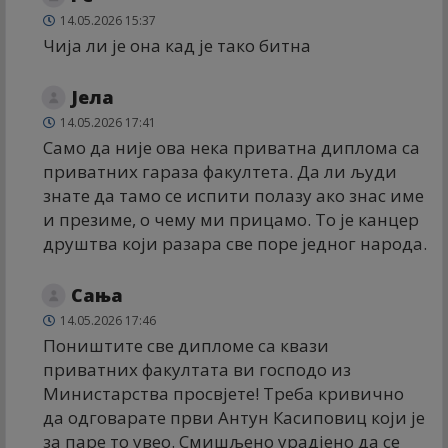
14.05.2026 15:37
Чија ли је она кад је тако битна
Јела
14.05.2026 17:41
Само да није ова нека приватна диплома са
приватних гараза факултета. Да ли људи
знате да тамо се испити полазу ако знас име
и презиме, о чему ми прицамо. То је канцер
друштва који разара све поре једног народа.
Сања
14.05.2026 17:46
Поништите све дипломе са квази
приватних факултата ви господо из
Министарства просвјете! Треба кривично
да одговарате први Антун Касиповиц који је
за паре то увео. Смишљено урадјено да се