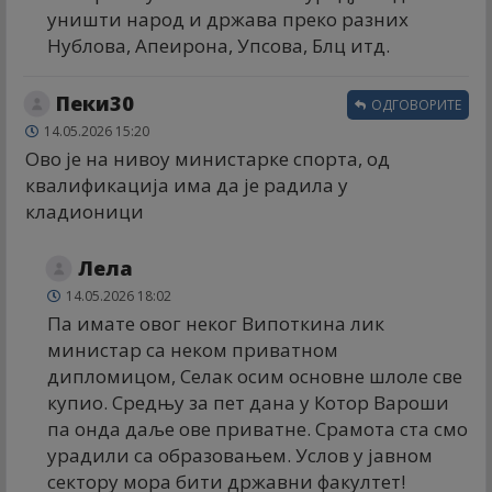
уништи народ и држава преко разних
Нублова, Апеирона, Упсова, Блц итд.
Пеки30
ОДГОВОРИТЕ
14.05.2026 15:20
Ово је на нивоу министарке спорта, од
квалификација има да је радила у
кладионици
Лела
14.05.2026 18:02
Па имате овог неког Випоткина лик
министар са неком приватном
дипломицом, Селак осим основне шлоле све
купио. Средњу за пет дана у Котор Вароши
па онда даље ове приватне. Срамота ста смо
урадили са образовањем. Услов у јавном
сектору мора бити државни факултет!