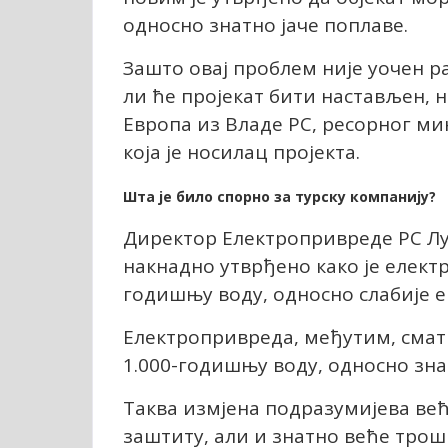
односно знатно јаче поплаве.
Зашто овај проблем није уочен р
ли ће пројекат бити настављен, 
Европа из Владе РС, ресорног ми
која је носилац пројекта.
Шта је било спорно за турску компанију?
Директор Електропривреде РС Лук
накнадно утврђено како је елект
годишњу воду, односно слабије е
Електропривреда, међутим, сматр
1.000-годишњу воду, односно зна
Таква измјена подразумијева већу
заштиту, али и знатно веће трош