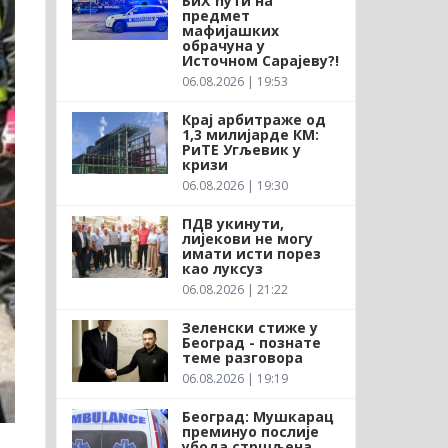
БиХ ћути на
предмет
мафијашких
обрачуна у
Источном Сарајеву?!
06.08.2026 | 19:53
Крај арбитраже од
1,3 милијарде КМ:
РиТЕ Угљевик у
кризи
06.08.2026 | 19:30
ПДВ укинути,
лијекови не могу
имати исти порез
као луксуз
06.08.2026 | 21:22
Зеленски стиже у
Београд - познате
теме разговора
06.08.2026 | 19:19
Београд: Мушкарац
преминуо послије
убода стршљена