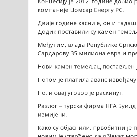
Концесију је 2012. године добио
компаније Цомсар Енергy РС.
Двије године касније, он и тад
Додик поставили су камен темељ
Међутим, влада Републике Српске
Сардарову 35 милиона евра и пре
Нови камен темељац постављен је
Потом је платила аванс извођачу
Но, и овај уговор је раскинут.
Разлог – турска фирма НГА Буилд 
измијени.
Како су објаснили, првобитни је 
новим је утврђено да објекат мо