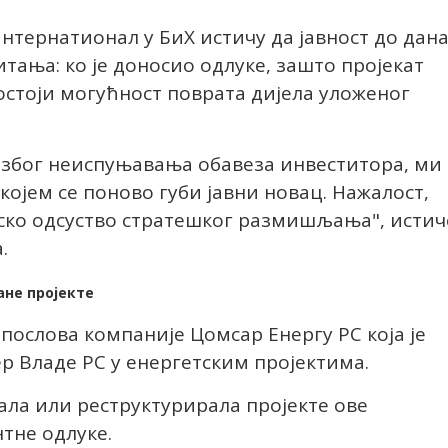
тернатионал у БиХ истичу да јавност до дана
тања: ко је доносио одлуке, зашто пројекат
постоји могућност поврата дијела уложеног
р због неиспуњавања обавеза инвеститора, ми
којем се поново губи јавни новац. Нажалост,
јско одсуство стратешког размишљања", истич
.
ане пројекте
у послова компаније Цомсар Енергy РС која је
р Владе РС у енергетским пројектима.
ала или реструктурирала пројекте ове
нтне одлуке.