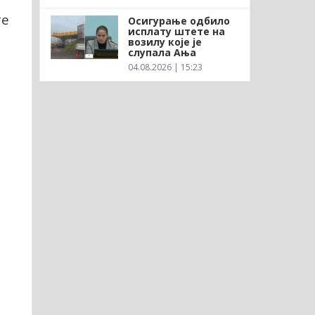
те
Осигурање одбило
исплату штете на
возилу које је
слупала Ања
04.08.2026 | 15:23