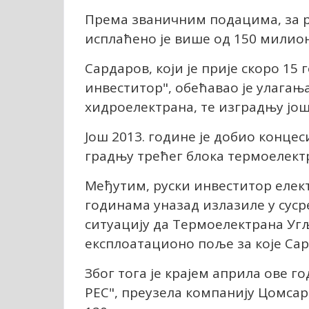
Према званичним подацима, за р
исплаћено је више од 150 милион
Сардаров, који је прије скоро 15
инвеститор", обећавао је улагањ
хидроелектрана, те изградњу још
Још 2013. године је добио концес
градњу трећег блока термоелект
Међутим, руски инвеститор елект
годинама уназад излазиле у сусре
ситуацију да Термоелектрана Уг
експлоатационо поље за које Сар
Због тога је крајем априла ове г
РЕС", преузела компанију Цомсар