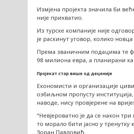
Измјена пројекта значила би већ
није прихватио.
Из турске компаније није одговор
је раскинут уговор, колико новца
Према званичним подацима те фи
98 милиона евра, а планирани ка
Пројекат стар више од деценије
Економисти и организације цивил
озбиљном пропусту институција, 
наводе, нису провјерене на врије
"Невјероватно је да се након три
то морало бити јасно у тренутку 
Зоран Павловић.