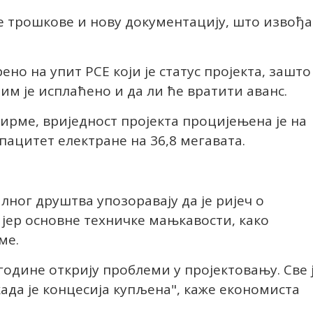
е трошкове и нову документацију, што извођа
ено на упит РСЕ који је статус пројекта, зашто
 им је исплаћено и да ли ће вратити аванс.
рме, вриједност пројекта процијењена је на
пацитет електране на 36,8 мегавата.
ног друштва упозоравају да је ријеч о
јер основне техничке мањкавости, како
ме.
 године открију проблеми у пројектовању. Све 
када је концесија купљена", каже економиста