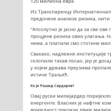
120 милиона евра.
Из Транспаренцy Интернатионала
предочене анализе ризика, нити 
"Апсолутно је јасно да за све ове
процјене ризика ових улагања. На
нема, а платили смо стотине мил
Свакако, надлежне институције т
склопили такав посао, јер је до
у којем држава преузима пропал
истиче Траљић.
Ко је Рашид Сардаров?
Овај руски милијардер поријекло
енергенте. Власник је нафтне ко
вриједност прелази двије милиј