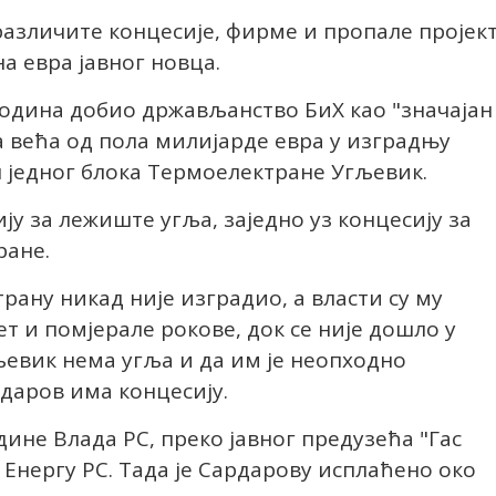
азличите концесије, фирме и пропале пројек
а евра јавног новца.
 година добио држављанство БиХ као "значајан
а већа од пола милијарде евра у изградњу
 једног блока Термоелектране Угљевик.
ију за лежиште угља, заједно уз концесију за
ране.
рану никад није изградио, а власти су му
т и помјерале рокове, док се није дошло у
љевик нема угља и да им је неопходно
даров има концесију.
одине Влада РС, преко јавног предузећа "Гас
 Енергy РС. Тада је Сардарову исплаћено око