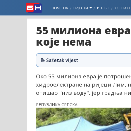
ПОЧЕТНА
ВИЈЕСТИ
РТВ БН
КОНТАКТ
55 милиона евра
које нема
📝 Sažetak vijesti
Око 55 милиона евра је потроше
хидроелектране на ријеци Лим, на
отишао "низ воду", јер градња ни
РЕПУБЛИКА СРПСКА