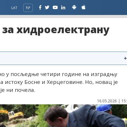
LAT
ЋР
 за хидроелектрану
+
но у посљедње четири године на изградњу
 истоку Босне и Херцеговине. Но, новац је
је ни почела.
16.05.2026 | 15