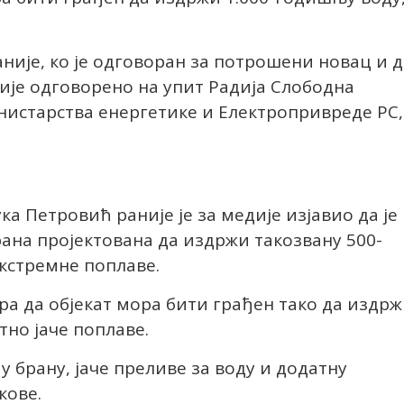
аније, ко је одговоран за потрошени новац и д
није одговорено на упит Радија Слободна
нистарства енергетике и Електропривреде РС,
а Петровић раније је за медије изјавио да је
рана пројектована да издржи такозвану 500-
кстремне поплаве.
а да објекат мора бити грађен тако да издр
тно јаче поплаве.
 брану, јаче преливе за воду и додатну
кове.