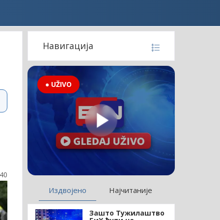
Навигација
● UŽIVO
:40
Издвојено
Најчитаније
Зашто Тужилаштво