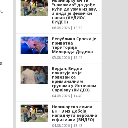
Новинарку БН ТВ
"намамио" да дође
кући да узме изјаву,
с
а онда је физички
напао (АУДИО/
ВИДЕО)
06.08.2026 | 13:32
Република Српска је
приватна
територија
Милорада Додика
05.08.2026 | 15:49
е
Берјан: Видео
показује ко је
повезан са
криминалним
групама у Источном
Сарајеву (ВИДЕО)
04.08.2026 | 14:40
Новинарска екипа
БН ТВ из Добоја
нападнута вербално
и физички (ВИДЕО)
04.08.2026 | 13:18