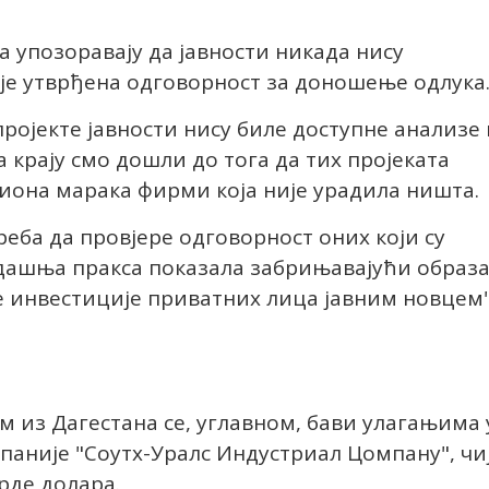
 упозоравају да јавности никада нису
је утврђена одговорност за доношење одлука
 пројекте јавности нису биле доступне анализе
 крају смо дошли до тога да тих пројеката
иона марака фирми која није урадила ништа.
реба да провјере одговорност оних који су
садашња пракса показала забрињавајући образ
е инвестиције приватних лица јавним новцем"
м из Дагестана се, углавном, бави улагањима 
мпаније "Соутх-Уралс Индустриал Цомпанy", чи
арде долара.