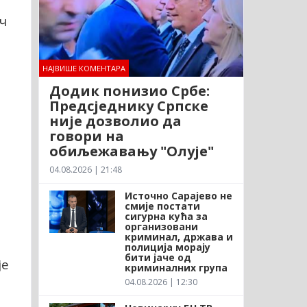
ч
НАЈВИШЕ КОМЕНТАРА
Додик понизио Србе:
Предсједнику Српске
није дозволио да
говори на
обиљежавању "Олује"
04.08.2026 | 21:48
Источно Сарајево не
смије постати
сигурна кућа за
организовани
криминал, држава и
полиција морају
бити јаче од
је
криминалних група
04.08.2026 | 12:30