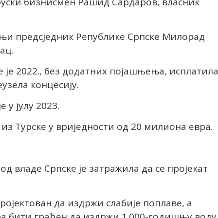
 руски бизнисмен Рашид Сардаров, власник
ашњи предсједник Републике Српске Милорад
ац.
 је 2022., без додатних појашњења, исплатил
узела концесију.
 у јулу 2023.
 из Турске у вриједности од 20 милиона евра.
од владе Српске је затражила да се пројекат
пројектован да издржи слабије поплаве, а
ра бити грађен да издржи 1.000-годишњу воду