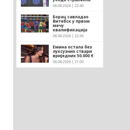
06.08.2026 | 22:40
Борац савладао
Витебск у првом
мечу
квалификација
06.08.2026 | 22:36
а
Емина остала без
луксузних ствари
вриједних 50.000 €
06.08.2026 | 21:00
,