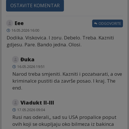
OSTAVITE KOMENTAR
Eee
ODGOVORITE
16.05.2026 16:00
Dodika. Viskovica. I zoru. Debelo. Treba. Kazniti
gdjesu. Pare. Bando jedna. Olosi.
Đuka
16.05.2026 19:51
Narod treba smjeniti. Kazniti i pozatvarati, a ove
kriminalce pustiti da završe posao. I kraj. The
end.
Viadukt II-lll
17.05.2026 09:04
Rusi nas oderali,, sad su USA propalice poput
ovih koji se okupljaju oko bilmeza iz bakinca