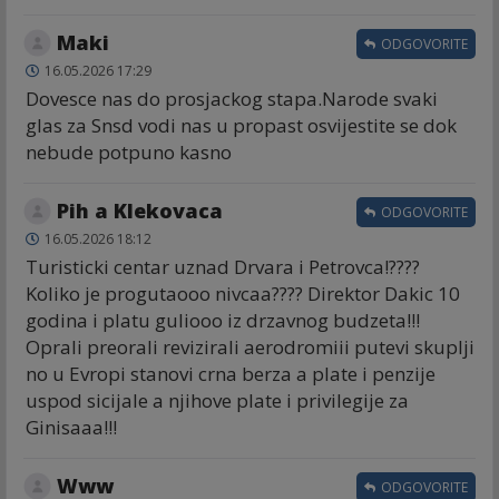
Maki
ODGOVORITE
16.05.2026 17:29
Dovesce nas do prosjackog stapa.Narode svaki
glas za Snsd vodi nas u propast osvijestite se dok
nebude potpuno kasno
Pih a Klekovaca
ODGOVORITE
16.05.2026 18:12
Turisticki centar uznad Drvara i Petrovca!????
Koliko je progutaooo nivcaa???? Direktor Dakic 10
godina i platu guliooo iz drzavnog budzeta!!!
Oprali preorali revizirali aerodromiii putevi skuplji
no u Evropi stanovi crna berza a plate i penzije
uspod sicijale a njihove plate i privilegije za
Ginisaaa!!!
Www
ODGOVORITE