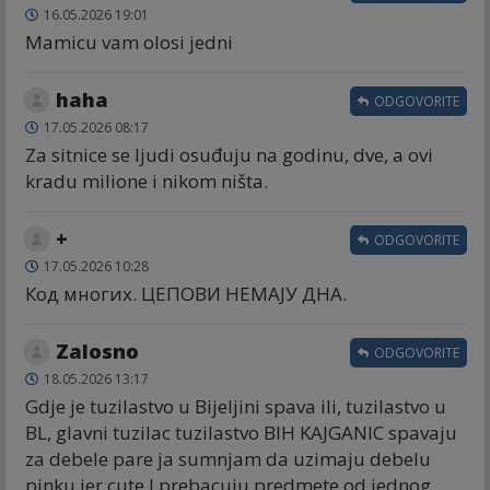
16.05.2026 19:01
Mamicu vam olosi jedni
haha
ODGOVORITE
17.05.2026 08:17
Za sitnice se ljudi osuđuju na godinu, dve, a ovi
kradu milione i nikom ništa.
+
ODGOVORITE
17.05.2026 10:28
Код многих. ЦЕПОВИ НЕМАЈУ ДНА.
Zalosno
ODGOVORITE
18.05.2026 13:17
Gdje je tuzilastvo u Bijeljini spava ili, tuzilastvo u
BL, glavni tuzilac tuzilastvo BIH KAJGANIC spavaju
za debele pare ja sumnjam da uzimaju debelu
pinku jer cute I prebacuju predmete od jednog