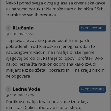
Neko i pored svega ovoga glasa za crvene skakavce
uz naravno poruku : Ne može nam niko ništa " Srbi
sramite se svojih predaka.
BLučanin
ODGOVORITE
16.05.2026 16:55
Taj novac je završio pored ostalih milijardi
pokradenih h od R Srpske i njenog naroda i to
naDodigovim Računima i mafije bliske njeme i
njegovoj porodici . Ratni je to lopov i profiter . Ako
narod nezna šta radi on dobro zna kako izvući
milijarde iz budžeta i pokrasti ih . I na kraju nikom
ne odgovara
Ladna Voda
ODGOVORITE
16.05.2026 17:26
Dodikova mafija imala povecane izdatke, a
ministar Djoko zaboravio ispitat slucaj!