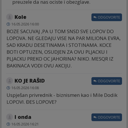
preuzele da nas ociste i obezglave.
Kole
ODGOVORITE
16.05.2026 16:00
BOZE SACUVAJ ,PA U TOM SNSD SVE LOPOV DO
LOPOVA. NE GLEDAJU VISE NA PAR MILIONA EVRA,
SAD KRADU DESETINAMA I STOTINAMA. KOCE
BOTI OPTUZEN, OSUDJEN ZA OVU PLJACKU I
PLJACKU PREKO OC JAHORINA? NIKO. MESQR IZ
BAKINACA VODI OVU AKCIJU.
KO JE RAŠID
ODGOVORITE
16.05.2026 16:08
Uspješan privrednik - biznismen kao i Mile Dodik
LOPOVI. ĐES LOPOVE?
I onda
ODGOVORITE
16.05.2026 16:21