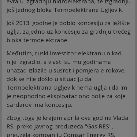
evra u izgradnju hidroelektrana, te izgradnju
još jednog bloka Termoelektrane Ugljevik.
Još 2013. godine je dobio koncesiju za ležište
uglja, zajedno uz koncesiju za gradnju trećeg
bloka termoelektrane.
Međutim, ruski investitor elektranu nikad
nije izgradio, a vlasti su mu godinama
unazad izlazile u susret i pomjerale rokove,
dok se nije došlo u situaciju da
Termoelektrana Ugljevik nema uglja i da im
je neophodno eksploataciono polje za koje
Sardarov ima koncesiju.
Zbog toga je krajem aprila ove godine Vlada
RS, preko javnog preduzeća "Gas RES",
preuzela kompaniju Comsar Energy RS.