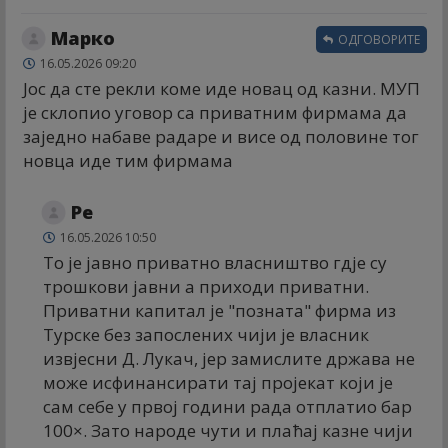
Марко
ОДГОВОРИТЕ
16.05.2026 09:20
Јос да сте рекли коме иде новац од казни. МУП
је склопио уговор са приватним фирмама да
заједно набаве радаре и висе од половине тог
новца иде тим фирмама
Ре
16.05.2026 10:50
То је јавно приватно власништво гдје су
трошкови јавни а приходи приватни.
Приватни капитал је "позната" фирма из
Турске без запослених чији је власник
извјесни Д. Лукач, јер замислите држава не
може исфинансирати тај пројекат који је
сам себе у првој години рада отплатио бар
100×. Зато народе чути и плаћај казне чији