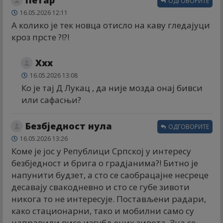
Петар
ОДГОВОРИТЕ
16.05.2026 12:11
А колико је тек новца отисло на каву гледајуци
кроз прсте ?!?!
Xxx
16.05.2026 13:08
Ко је тај Д Лукац , да није мозда онај бивси
или сафасњи?
Безбједност нула
ОДГОВОРИТЕ
16.05.2026 13:26
Коме је јос у Републици Српској у интересу
безбједност и брига о градјанима?! Битно је
напунити будзет, а сто се саобрацајне несреце
десавају свакодневно и сто се губе зивоти
никога то не интересује. Постављени радари,
како стационарни, тако и мобилни само су
направили висе изгубљених зивота. Зна се