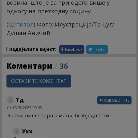
возила, што је за три одсто више у
односу на претходну годину.
(
Цапитал
) Фото: Илустрација/Тањуг/
Душан Аничић
Подијелите вијест:
Facebook
Twitter
Коментари
/
36
ОСТАВИТЕ КОМЕНТАР
Тд
ОДГОВОРИТЕ
16.05.2026 09:05
Значи више пара а мање безбједности
Ухх