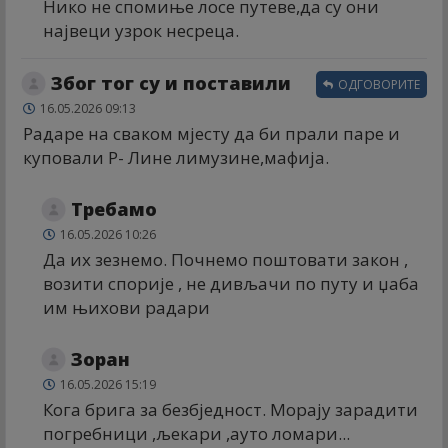
Нико не спомиње лосе путеве,да су они
највеци узрок несреца.
Због тог су и поставили
ОДГОВОРИТЕ
16.05.2026 09:13
Радаре на сваком мјесту да би прали паре и
куповали Р- Лине лимузине,мафија.
Требамо
16.05.2026 10:26
Да их зезнемо. Почнемо поштовати закон ,
возити спорије , не дивљачи по путу и џаба
им њихови радари
Зоран
16.05.2026 15:19
Кога брига за безбједност. Морају зарадити
погребници ,љекари ,ауто ломари...