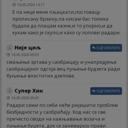
16.05.2026 14:17
Е па неце мене пљацкати,постовацу
прописану брзину,па нисам бас толика
будала да плацам казне,и то упорно,и да
кукам како је скупо,и како су лопови радари.
Није циљ
ОДГОВОРИТЕ
16.05.2026 09:33
смањење зртава у саобрацају и унапредјење
саобрацајног одгоја вец пуњење будзета ради
буњења властитих дзепова.
Супер Хик
ОДГОВОРИТЕ
16.05.2026 09:47
Радари сами по себи неће ријешити проблем
безбједности у саобраћају. Код нас се све
пречесто своди на кажњавање возача и
пуњење буџета, док се занемарују прави