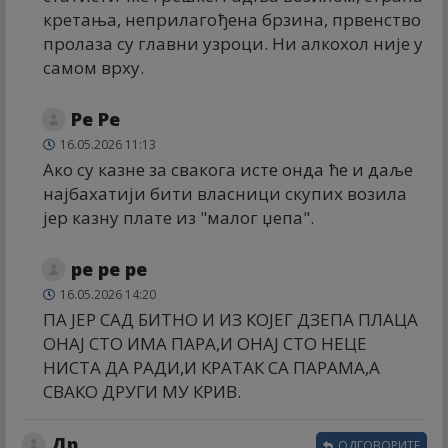
кретања, неприлагођена брзина, првенство
пролаза су главни узроци. Ни алкохол није у
самом врху.
Ре Ре
16.05.2026 11:13
Ако су казне за свакога исте онда ће и даље
најбахатији бити власници скупих возила
јер казну плате из "малог џепа".
ре ре ре
16.05.2026 14:20
ПА ЈЕР САД БИТНО И ИЗ КОЈЕГ ДЗЕПА ПЛАЦА
ОНАЈ СТО ИМА ПАРА,И ОНАЈ СТО НЕЦЕ
НИСТА ДА РАДИ,И КРАТАК СА ПАРАМА,А
СВАКО ДРУГИ МУ КРИВ.
Др
ОДГОВОРИТЕ