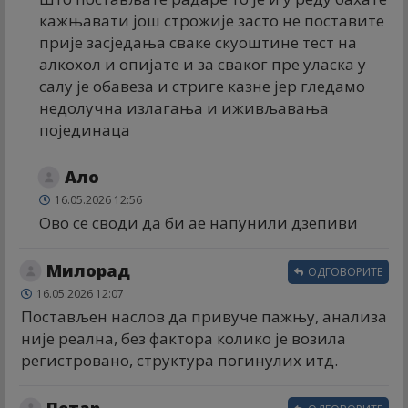
кажњавати још строжије засто не поставите
прије засједања сваке скуоштине тест на
алкохол и опијате и за сваког пре уласка у
салу је обавеза и стриге казне јер гледамо
недолучна излагања и иживљавања
појединаца
Ало
16.05.2026 12:56
Ово се своди да би ае напунили дзепиви
Милорад
ОДГОВОРИТЕ
16.05.2026 12:07
Постављен наслов да привуче пажњу, анализа
није реална, без фактора колико је возила
регистровано, структура погинулих итд.