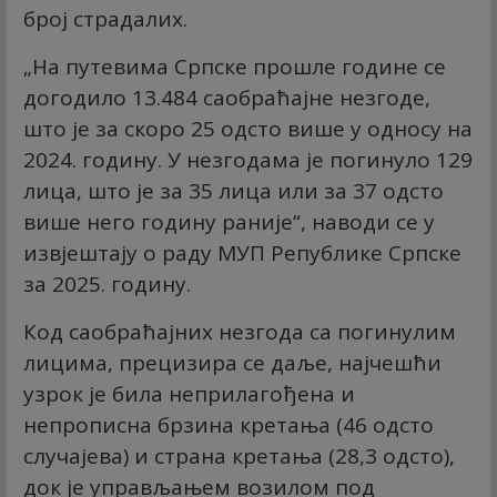
број страдалих.
„На путевима Српске прошле године се
догодило 13.484 саобраћајне незгоде,
што је за скоро 25 одсто више у односу на
2024. годину. У незгодама је погинуло 129
лица, што је за 35 лица или за 37 одсто
више него годину раније“, наводи се у
извјештају о раду МУП Републике Српске
за 2025. годину.
Код саобраћајних незгода са погинулим
лицима, прецизира се даље, најчешћи
узрок је била неприлагођена и
непрописна брзина кретања (46 одсто
случајева) и страна кретања (28,3 одсто),
док је управљањем возилом под