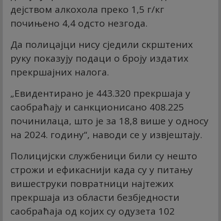
дејством алкохола преко 1,5 г/кг
почињено 4,4 одсто незгода.
Да полицајци нису сједили скрштених
руку показују подаци о броју издатих
прекршајних налога.
„Евидентирано је 443.320 прекршаја у
саобраћају и санкционисано 408.225
починилаца, што је за 18,8 више у односу
на 2024. годину“, наводи се у извјештају.
Полицијски службеници били су нешто
строжи и ефикаснији када су у питању
вишеструки повратници најтежих
прекршаја из области безбједности
саобраћаја од којих су одузета 102