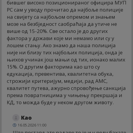
бившег високо позиционираног официра МУП
РС сам у уводу прочитао да најбоље полиције
на свијету са најбољом опремом и знањем
мозе на безбједност саобраћаја да утиче не
више од 15-20%. Све остало је до других
фактора у држави које ми немамо или су у
лошем стању. Ако знамо да наша полиција
није ни близу тих најбољих полиција, онда је
њихов учинак још мањи од тих, ионако малих
15%. О другим факторима као што су
едукација, превентива, квалитетна обука,
строжији критеријум, медији, рад АМС,
квалитет путева, ажурно спровођење санкција
према повратницима у чињењу прекршаја и
КД, то можда буде у неком другом животу.
Као
16.05.2026 11:00
Што постављате радаре то је и у реду бахате