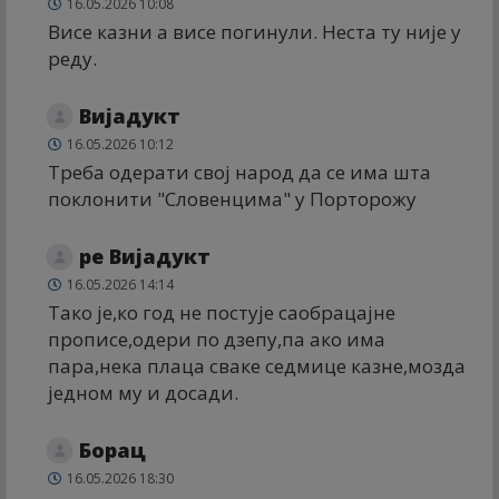
16.05.2026 10:08
Висе казни а висе погинули. Неста ту није у
реду.
Вијадукт
16.05.2026 10:12
Треба одерати свој народ да се има шта
поклонити "Словенцима" у Порторожу
ре Вијадукт
16.05.2026 14:14
Тако је,ко год не постује саобрацајне
прописе,одери по дзепу,па ако има
пара,нека плаца сваке седмице казне,мозда
једном му и досади.
Борац
16.05.2026 18:30