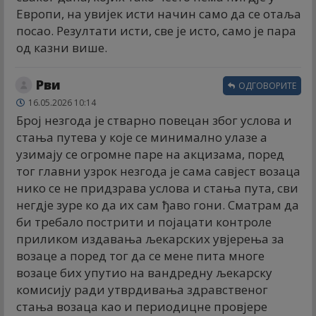
Европи, на увијек исти начин само да се отаља
посао. Резултати исти, све је исто, само је пара
од казни више.
Рви
ОДГОВОРИТЕ
16.05.2026 10:14
Број незгода је стварно повецан због услова и
стања путева у које се минимално улазе а
узимају се огромне паре на акцизама, поред
тог главни узрок незгода је сама савјест возаца
нико се не придзрава услова и стања пута, сви
негдје зуре ко да их сам ђаво гони. Сматрам да
би требало пострити и појацати контроле
приликом издавања љекарских увјерења за
возаце а поред тог да се мене пита многе
возаце бих упутио на вандредну љекарску
комисију ради утврдивања здравственог
стања возаца као и периодицне провјере