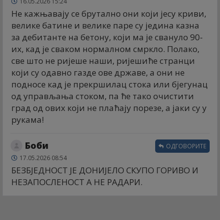
16.05.2026 15:24
Не кажњавају се брутално они који јесу криви,
велике батине и велике паре су једина казна
за дебитанте на бетону, који ма је свануло 90-
их, кад је сваком нормалном смркло. Полако,
све што не ријеше наши, ријешиће странци
који су одавно газде ове државе, а они не
подносе кад је прекршилац стока или бјегунац
од управљања стоком, па ће тако очистити
град од ових који не плаћају порезе, а јаки су у
рукама!
Боби
ОДГОВОРИТЕ
17.05.2026 08:54
БЕЗБЈЕДНОСТ ЈЕ ДОНИЈЕЛО СКУПО ГОРИВО И
НЕЗАПОСЛЕНОСТ А НЕ РАДАРИ.