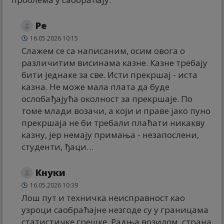
Ре
16.05.2026 10:15
Слажем се са написаним, осим овога о
различитим висинама казне. Казне требају
бити једнаке за све. Исти прекршај - иста
казна. Не може мала плата да буде
ослобађајућа околност за прекршаје. По
томе млади возачи, а који и праве јако пуно
прекршаја не би требали плаћати никакву
казну, јер немају примања - незапослени,
студенти, ђаци…
Кнуки
16.05.2026 10:39
Лош пут и техничка неисправност као
узроци саобраћајне незгоде су у границама
статистичке грешке. Радња возилом, страна