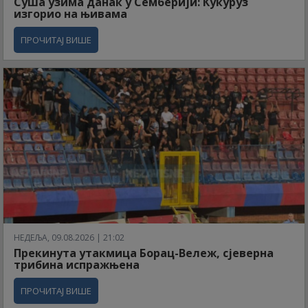
Суша узима данак у Семберији: Кукуруз
изгорио на њивама
ПРОЧИТАЈ ВИШЕ
НЕДЕЉА, 09.08.2026 | 21:02
Прекинута утакмица Борац-Вележ, сјеверна
трибина испражњена
ПРОЧИТАЈ ВИШЕ