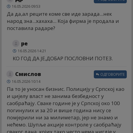
16.05.2026 09:53
Да да,ал реците коме све иде зарада...нек
народ зна...хахаха... Која фирма је продала и
поставила радаре?
ре
16.05.2026 14:21
КО ГОД ДА ЈЕ,ДОБАР ПОСЛОВНИ ПОТЕЗ.
Смислов
ОДГОВОРИТЕ
16.05.2026 10:14
Па то је уносан бизнис. Полицију у Српској као
и цијелу власт не занима безбедност у
саобраћају. Сваке године је у Српској око 100
погинулих и за 20 и више година нису се
помјерили ни за милиметар, јер не знамо и
нећемо. Шупље акције контроле у саобраћају
сваког дана, којих тако често нема нигдје у