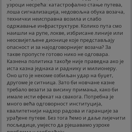
узроци несрећа: катастрофално стање путева,
лоша сигнализација, недовољна обука возача,
технички неисправна возила и слабо
одржавање инфраструктуре. Колико пута смо
наишли на рупе, локве, избрисане линије или
неосвијетљене дионице које представљају
опасност и за најодговорнијег возача? За
такве пропусте готово нико не одговара.
Казнена политика такође није праведна ако је
иста казна једнака и раднику и милионеру.
Оно што је некоме озбиљан удар на буџет,
другоме је ситница. Зато би новчане казне
требало везати за висину примања, како би
имале исти ефекат на свакога. Потребна је
много већа одговорност институција,
квалитетнији надзор радова и гаранције за
урађене путеве. Без тога ћемо и даље лијечити
посљедице, умјесто да рјешавамо узроке
проблема у саобраћају.