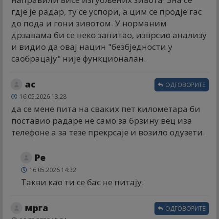
гдје је радар, ту се успори, а цим се продје гас
до пода и гони зивотом. У норманим
дрзавама би се неко запитао, изврсио анализу
и видио да овај нацин "безбједности у
саобрацају" није функционалан.
ас
ОДГОВОРИТЕ
16.05.2026 13:28
да се мене пита на сваких пет километара би
поставио радаре не само за брзину вец иза
телефоне а за тезе прекрсаје и возило одузети.
Ре
16.05.2026 14:32
Такви као ти се бас не питају.
мрга
ОДГОВОРИТЕ