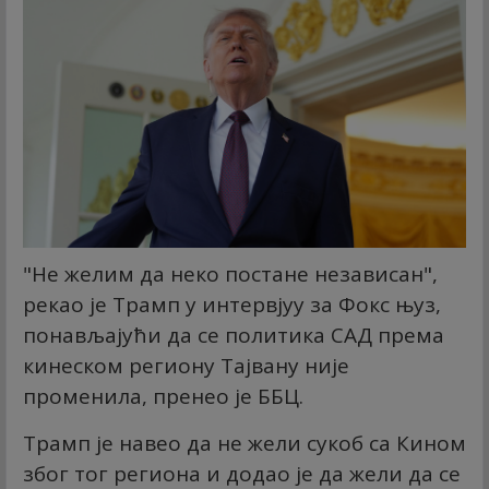
"Не желим да неко постане независан",
рекао је Трамп у интервјуу за Фокс њуз,
понављајући да се политика САД према
кинеском региону Тајвану није
променила, пренео је ББЦ.
Трамп је навео да не жели сукоб са Кином
због тог региона и додао је да жели да се