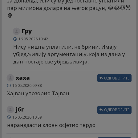
за Доналда, или су му једноставно уплатили
пар милиона долара на његов рацун, 😂😂😈😈
🦍
Гру
16.05.2026 10:42
Нису ништа уплатили, не брини. Имају
убједљивију аргументацију, која из дана у
дан постаје све убједљивија.
хаха
ОДГОВОРИТЕ
16.05.2026 09:38
Хајван упозорио Тајван.
јбг
ОДГОВОРИТЕ
16.05.2026 10:59
нарандзасти кловн осјетио тврдо