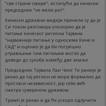
"све стране смире", истичући да кинески
председник "не жели рат".
Кинески државни медији пренели су да је
Си током разговора упозорио да је
питање кинеског региона Тајвана
"најважније питање у односима Кине и
САД" и оценио је да би погрешно
управљање тим питањем могло да
доведе до сукоба између две земље.
Председник Тајвана Лаи Чинг Те раније је
рекао да тај регион не мора формално да
прогласи независност, јер себе већ
сматра сувереном државом.
Трамп је рекао и да ће ускоро одлучити