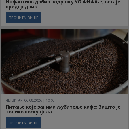
Инфантино добио подршку УО ФИФА-е, остаје
предсједник
ПРОЧИТАЈ ВИШЕ
ЧЕТВРТАК, 06.08.2026 | 10:05
Питање које занима љубитеље кафе: Зашто је
толико поскупјела
ПРОЧИТАЈ ВИШЕ