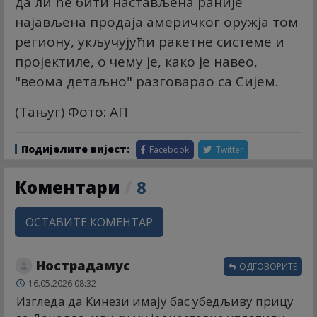
да ли ће бити настављена раније
најављена продаја америчког оружја том
региону, укључујући ракетне системе и
пројектиле, о чему је, како је навео,
"веома детаљно" разговарао са Сијем.
(Тањуг) Фото: АП
Подијелите вијест:
Facebook
Twitter
Коментари
/
8
ОСТАВИТЕ КОМЕНТАР
Нострадамус
ОДГОВОРИТЕ
16.05.2026 08:32
Изгледа да Кинези имају бас убедљиву прицу