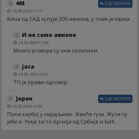
4М
ОДГОВОРИТЕ
16.05.2026 11:17
Кина од САД купује 200 авиона, у томе је квака.
И не само авионе
16.05.2026 11:54
Много уговора су они склопили.
јаса
16.05.2026 19:21
ТО је прави одговор.
Јаран
ОДГОВОРИТЕ
16.05.2026 12:36
Прпа каубој у смрдљиви. Жваће гуза. Жути су
јебе и. Није ти то прчија од Србије и БиХ.