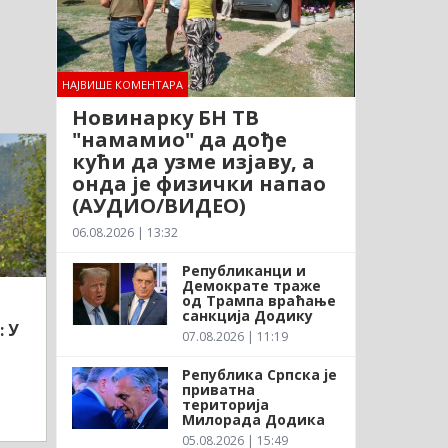
НАЈВИШЕ КОМЕНТАРА
Новинарку БН ТВ
"намамио" да дође
кући да узме изјаву, а
онда је физички напао
(АУДИО/ВИДЕО)
06.08.2026 | 13:32
Републиканци и
Демократе траже
од Трампа враћање
санкција Додику
: У
07.08.2026 | 11:19
Република Српска је
приватна
територија
Милорада Додика
05.08.2026 | 15:49