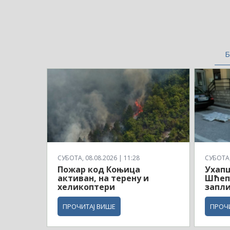
Б
СУБОТА, 08.08.2026 | 11:28
СУБОТА, 
Пожар код Коњица
Ухапш
активан, на терену и
Шћеп
хеликоптери
запли
ПРОЧИТАЈ ВИШЕ
ПРОЧ