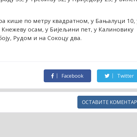
ра кише по метру квадратном, у Бањалуци 10, 
 Кнежеву осам, у Бијељини пет, у Калиновику
боју, Рудом и на Сокоцу два.
Facebook
Twitter
ОСТАВИТЕ КОМЕНТАР