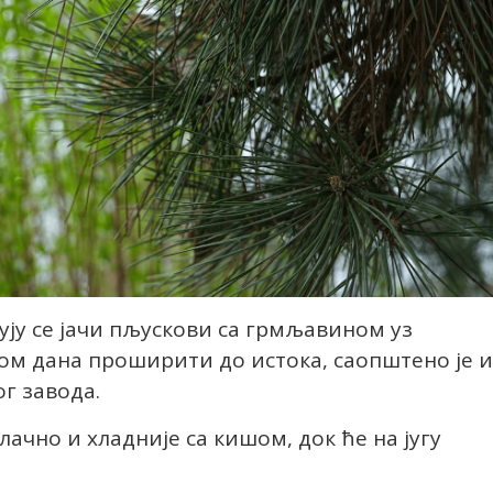
кују се јачи пљускови са грмљавином уз
ком дана проширити до истока, саопштено је и
г завода.
лачно и хладније са кишом, док ће на југу