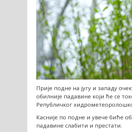
Прије подне на југу и западу оче
обилније падавине који ће се то
Републичког хидрометеоролошко
Касније по подне и увече биће об
падавине слабити и престати.