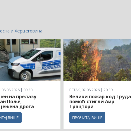
осна и Херцеговина
08.08.2026 | 09:30
ПЕТАК, 07.08.2026 | 20:39
ен на прелазу
Велики пожар код Груда
ан Поље,
помоћ стигли Аир
јењена дрога
Трацтори
ИТАЈ ВИШЕ
ПРОЧИТАЈ ВИШЕ