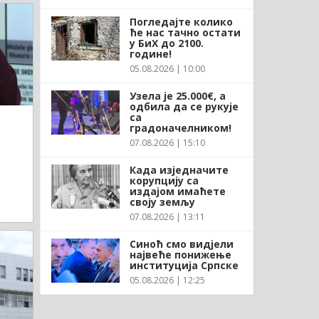
Погледајте колико
ће нас тачно остати
у БиХ до 2100.
године!
05.08.2026 | 10:00
Узела је 25.000€, а
одбила да се рукује
са
градоначелником!
07.08.2026 | 15:10
Када изједначите
корупцију са
издајом имаћете
своју земљу
07.08.2026 | 13:11
Синоћ смо видјели
највеће понижење
институција Српске
05.08.2026 | 12:25