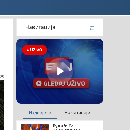
Навигација
● UŽIVO
:00
Издвојено
Најчитаније
Вучић: Са