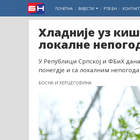
ПОЧЕТНА
ВИЈЕСТИ
РТВ БН
КОНТАКТ
Хладније уз киш
локалне непого
У Републици Српској и ФБиХ дана
понегдје и са локалним непогод
БОСНА И ХЕРЦЕГОВИНА