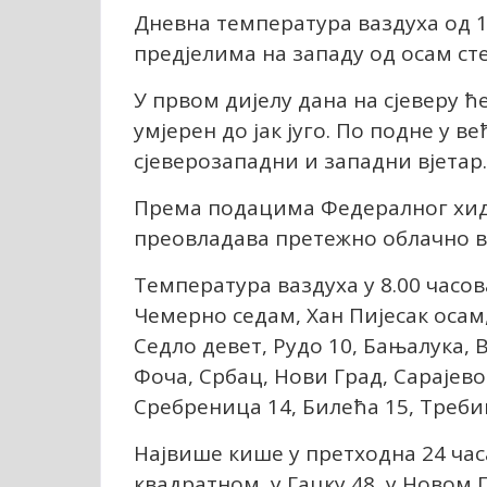
Дневна температура ваздуха од 12
предјелима на западу од осам ст
У првом дијелу дана на сјеверу ћ
умјерен до јак југо. По подне у в
сјеверозападни и западни вјетар.
Према подацима Федералног хидр
преовладава претежно облачно в
Температура ваздуха у 8.00 часо
Чемерно седам, Хан Пијесак оса
Седло девет, Рудо 10, Бањалука, 
Фоча, Србац, Нови Град, Сарајево
Сребреница 14, Билећа 15, Треби
Највише кише у претходна 24 часа
квадратном, у Гацку 48, у Новом Г