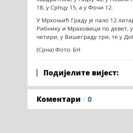
18, у Српцу 15, а у Фочи 12.
У Мркоњић Граду је пало 12 лита
Рибнику и Мраковици по девет, у
четири, у Вишеграду три, те у До
(Срна) Фото: БН
Подијелите вијест:
Коментари
/
0