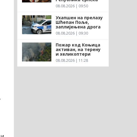
08.08.2026 | 09:50
Ухапшен на прелазу
Шћепан Поље,
заплијењена дрога
08.08.2026 | 09:30
Пожар код Коњица
активан, на терену
и хеликоптери
08.08.2026 | 11:28
,
ћи