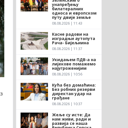
Зеленским о
унапређењу
билатералних
односа и европском
путу двије земље
08.08.2026 | 11:43
Касне радови на
изградњи аутопута
Рача- Бијељиина
08.08.2026 | 11:37
Укидањем ПДВ-а на
лијекове помажемо
најугроженијим
08.08.2026 | 10:56
Кућа без домаћина:
Без робних резерви
з
директан удар на
грађане
08.08.2026 | 10:37
Жеље су исте: Да
нам живи, ради и
развија се наша
Република Српска