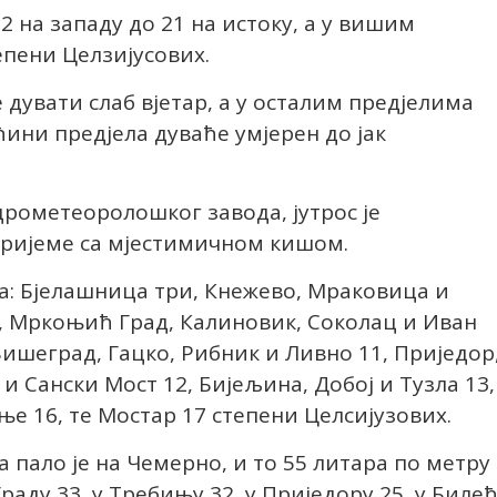
 на западу до 21 на истоку, а у вишим
епени Целзијусових.
е дувати слаб вјетар, а у осталим предјелима
ећини предјела дуваће умјерен до јак
ометеоролошког завода, јутрос је
ријеме са мјестимичном кишом.
ва: Бјелашница три, Кнежево, Мраковица и
м, Мркоњић Град, Калиновик, Соколац и Иван
Вишеград, Гацко, Рибник и Ливно 11, Приједор
 и Сански Мост 12, Бијељина, Добој и Тузла 13,
ње 16, те Мостар 17 степени Целсијузових.
 пало је на Чемерно, и то 55 литара по метру
раду 33, у Требињу 32, у Приједору 25, у Биле