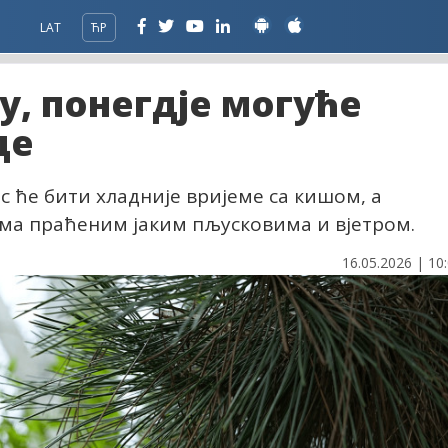
LAT
ЋР
у, понегдје могуће
де
с ће бити хладније вријеме са кишом, а
ама праћеним јаким пљусковима и вјетром.
16.05.2026 | 10