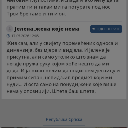
пратим ти и такви ми га потурате под нос
Трси бре тамо и ти и он.
Јелена,жена које нема
ОДГОВОРИТЕ
17.05.2026 12:05
Жив сам, али у свијету поремећених односа и
димензија, без мјере и видјела. И Јелена је
присутна, али само утолико што знам да
негдје пружа руку којом хоће нешто да ми
дода. И ја живо желим да подигнем десницу и
примим ситан, невидљив предмет који ми
нуди... И оста само на понуди,жене које више
нема у опозицији. Штета,баш штета.
Република Српска