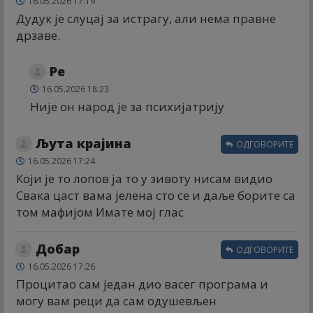
16.05.2026 17:19
Дудук је слуцај за истрагу, али нема правне
дрзаве.
Ре
16.05.2026 18:23
Није он народ је за психијатрију
Љута крајина
ОДГОВОРИТЕ
16.05.2026 17:24
Који је то лопов ја то у зивоту нисам видио
Свака цаст вама јелена сто се и даље борите са
том мафијом Имате мој глас
Добар
ОДГОВОРИТЕ
16.05.2026 17:26
Процитао сам један дио васег програма и
могу вам реци да сам одушевљен