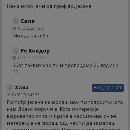
Нема нико јачи од проф.др. Јелене
Сале
16.05.2026 19:51
Можда за тебе..
Ре Кондор
16.05.2026 20:02
Због таквих као ти и пропадамо 20 година
😵‍💫
Хаха
ОДГОВОРИТЕ
16.05.2026 17:55
Госпођо Јелена не мораш нам ти говорити шта
нам Додик поручије. Кога интересује
вјероватно ти га и прате а нас што нас он не
интересује не мораш сад нас ти да замараш
његовим глупостима. Испада и ако нећу да га