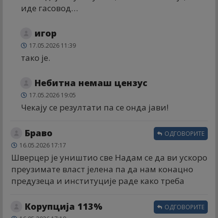
иде гасовод…
игор
17.05.2026 11:39
тако је.
Небитна немаш цензус
17.05.2026 19:05
Чекају се резултати па се онда јави!
Браво
ОДГОВОРИТЕ
16.05.2026 17:17
Шверцер је уништио све Надам се да ви ускоро
преузимате власт јелена па да нам конацно
предузеца и институције раде како треба
Корупција 113%
ОДГОВОРИТЕ