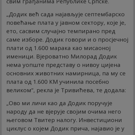
свим грађанима Републике Српске.
„Додик већ сада најављује септембарско
повећање плата у јавном сектору, које је,
ето, сасвим случајно темпирано пред
саме изборе. Додик говори и о просјечној
плати од 1.600 марака као мисаоној
именици. Вјероватно Милорад Додик
нема уопште представу о нивоу цијена
основних животних намирница, па му се
плата од 1.600 КМ учинила посебно
великом“, рекла је Тривићева, те додала:
„Ово ми личи као да Додик поручује
народу да не вјерује својим очима него
његовом Твитер налогу. Инвестициони
циклус о којем Додик прича, најавио је у