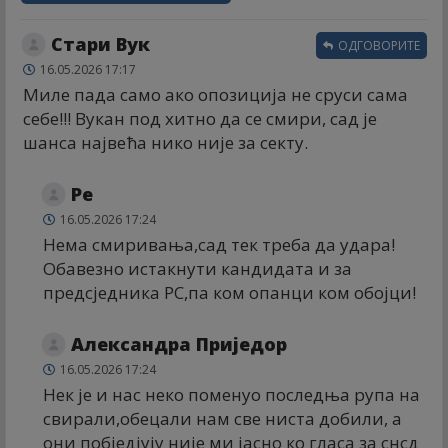
Стари Вук
ОДГОВОРИТЕ
16.05.2026 17:17
Миле пада само ако опозиција не сруси сама
себе!!! Вукан под хитно да се смири, сад је
шанса највећа нико није за секту.
Ре
16.05.2026 17:24
Нема смиривања,сад тек треба да удара!
Обавезно истакнути кандидата и за
предсједника РС,па ком опанци ком обојци!
Александра Приједор
16.05.2026 17:24
Нек је и нас неко поменуо последња рупа на
свирали,обецали нам све ниста добили, а
они побједјују није ми јасно ко гласа за снсд