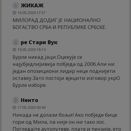
ЖИКАЖ
16.05.2026 17:57
МИЛОРАД ДОДИГ ЈЕ НАЦИОНАЛНО
БОГАСТВО СРБА И РЕПУБЛИКЕ СРБСКЕ.
ре Стари Вук
16.05.2026 18:14
Бурле никад јаци.Оцекује се
најубједлијивија побједа од 2006.Али ни
један опозициони лидер неце поднијети
оставку.Зато постоји вјецити изговор укрО
Бурле изборе.
Ненто
17.05.2026 00:40
Никада не долази бољи! Ако побједе бице
гори од Мила, па није он ни тако лос.
Погледајте аутопутеве, плате и пензије, ето