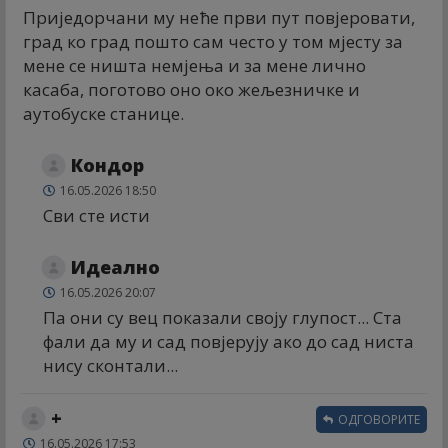
Приједорчани му неће први пут повјеровати,
град ко град пошто сам често у том мјесту за
мене се ништа немјења и за мене лично
касаба, поготово оно око жељезничке и
аутобуске станице.
Кондор
16.05.2026 18:50
Сви сте исти
Идеално
16.05.2026 20:07
Па они су вец показали своју глупост... Ста
фали да му и сад повјерују ако до сад ниста
нису сконтали...
+
ОДГОВОРИТЕ
16.05.2026 17:53