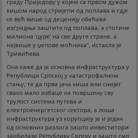
граду Приједору у којем са првом дужом
кишом народ стријепи од поплава и гдје
се већ више од деценију обећава
изградња заштите од поплава, а стотине
милиона ‘цуре’ на све друге стране, а
највише у џепове моћника“, истакла је
Тривићева.
Она каже да је основна инфраструктура у
Републици Српској у катастрофалном
стању, те да прва јача киша или снијег
свако мало избаце на површину сву
трулост система путева и
електроенергетског сектора, а лоша
инфраструктура уз корупцију је и један
од основних разлога зашто инвеститори
заобилазе Републику Српску и зашто смо