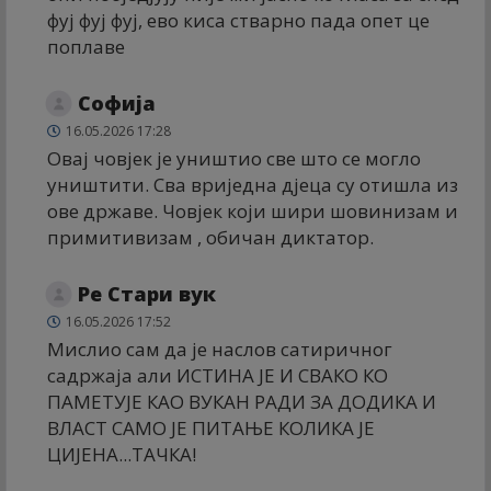
фуј фуј фуј, ево киса стварно пада опет це
поплаве
Софија
16.05.2026 17:28
Овај човјек је уништио све што се могло
уништити. Сва вриједна дјеца су отишла из
ове државе. Човјек који шири шовинизам и
примитивизам , обичан диктатор.
Ре Стари вук
16.05.2026 17:52
Мислио сам да је наслов сатиричног
садржаја али ИСТИНА ЈЕ И СВАКО КО
ПАМЕТУЈЕ КАО ВУКАН РАДИ ЗА ДОДИКА И
ВЛАСТ САМО ЈЕ ПИТАЊЕ КОЛИКА ЈЕ
ЦИЈЕНА...ТАЧКА!