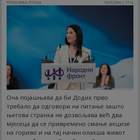
РЕПУБЛИКА СРПСКА
16.05.2026 | 17:12
Она појашњава да би Додик прво
требало да одговори на питање зашто
његова странка не дозвољава већ два
мјесеца да се привремено смање акцизе
на гориво и на тај начин олакша живот