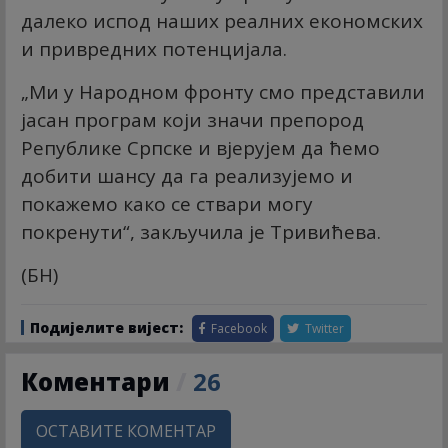
далеко испод наших реалних економских
и привредних потенцијала.
„Ми у Народном фронту смо представили
јасан програм који значи препород
Републике Српске и вјерујем да ћемо
добити шансу да га реализујемо и
покажемо како се ствари могу
покренути“, закључила је Тривићева.
(БН)
Подијелите вијест:
Facebook
Twitter
Коментари
/
26
ОСТАВИТЕ КОМЕНТАР