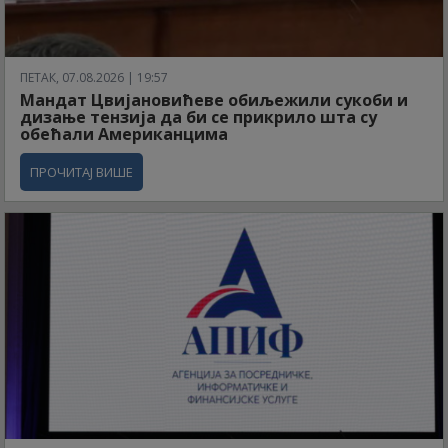
ПЕТАК, 07.08.2026 | 19:57
Мандат Цвијановићеве обиљежили сукоби и
дизање тензија да би се прикрило шта су
обећали Американцима
ПРОЧИТАЈ ВИШЕ