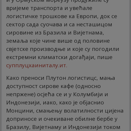
вријеме транспорта и увећале
логистичке трошкове ка Европи, док се
сектор сада суочава и са несташицом
сировине из Бразила и Вијетнама,
земаља које чине више од половине
свјетске производње и које су погодили
екстремни климатски догађаји, пише
супплyцхаиниталy.ит.
Како преноси Плутон логистицс, мања
доступност сирове кафе (односно
непржене) осјећа се и у Колумбији и
Индонезији, иако, како је објаснио
Монцини, смањењу волатилности цијена
доприносе и очекиване обилне бербе у
Бразилу, Вијетнаму и Индонезији током