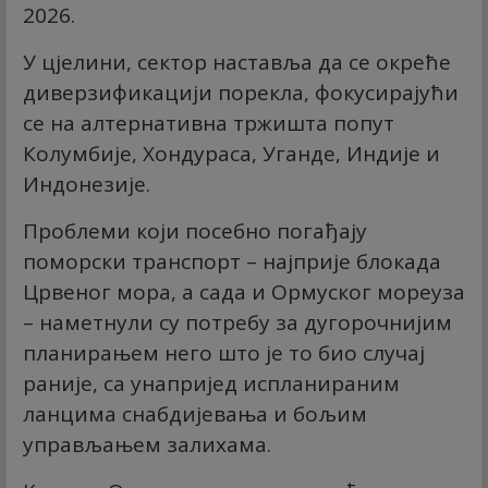
2026.
У цјелини, сектор наставља да се окреће
диверзификацији порекла, фокусирајући
се на алтернативна тржишта попут
Колумбије, Хондураса, Уганде, Индије и
Индонезије.
Проблеми који посебно погађају
поморски транспорт – најприје блокада
Црвеног мора, а сада и Ормуског мореуза
– наметнули су потребу за дугорочнијим
планирањем него што је то био случај
раније, са унапријед испланираним
ланцима снабдијевања и бољим
управљањем залихама.