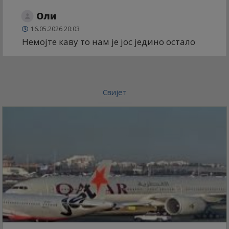
Оли
16.05.2026 20:03
Немојте каву то нам је јос једино остало
Свијет