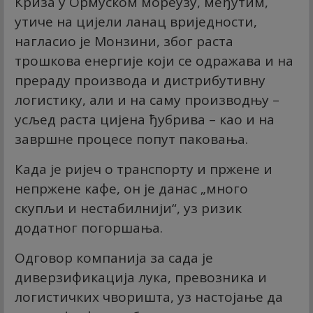
Криза у Ормуском мореузу, међутим,
утиче на цијели ланац вриједности,
нагласио је Монзини, због раста
трошкова енергије који се одражава и на
прераду производа и дистрибутивну
логистику, али и на саму производњу –
усљед раста цијена ђубрива – као и на
завршне процесе попут паковања.
Када је ријеч о транспорту и пржене и
непржене кафе, он је данас „много
скупљи и нестабилнији“, уз ризик
додатног погоршања.
Одговор компанија за сада је
диверзификација лука, превозника и
логистичких чворишта, уз настојање да