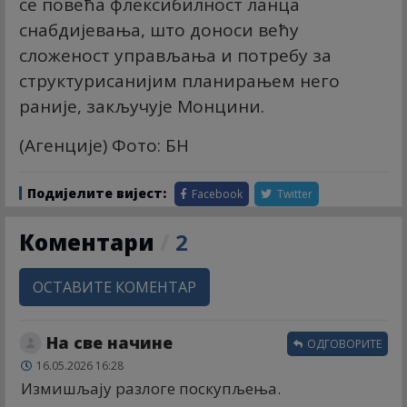
се повећа флексибилност ланца
снабдијевања, што доноси већу
сложеност управљања и потребу за
структурисанијим планирањем него
раније, закључује Монцини.
(Агенције) Фото: БН
Подијелите вијест:
Facebook
Twitter
Коментари
/
2
ОСТАВИТЕ КОМЕНТАР
На све начине
ОДГОВОРИТЕ
16.05.2026 16:28
Измишљају разлоге поскупљења.