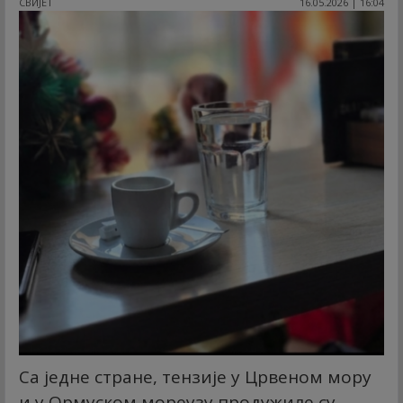
СВИЈЕТ
16.05.2026 | 16:04
Са једне стране, тензије у Црвеном мору
и у Ормуском мореузу продужиле су