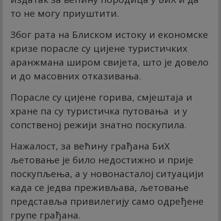
то не могу приуштити.
Због рата на Блиском истоку и економске
кризе порасле су цијене туристичких
аранжмана широм свијета, што је довело
и до масовних отказивања.
Порасле су цијене горива, смјештаја и
хране па су туристичка путовања и у
сопственој режији знатно поскупила.
Нажалост, за већину грађана БиХ
љетовање је било недостижно и прије
поскупљења, а у новонасталој ситуацији
када се једва преживљава, љетовање
представља привилегију само одређене
групе грађана.