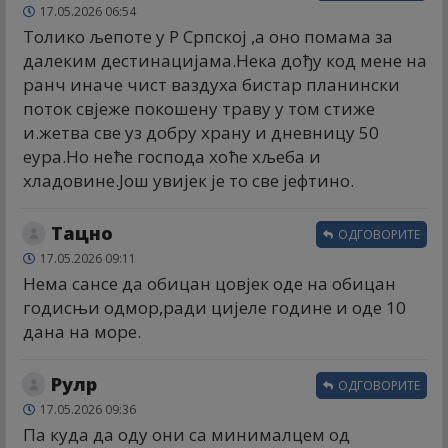
17.05.2026 06:54
Толико љепоте у Р Српској ,а оно помама за
далеким дестинацијама.Нека дођу код мене на
ранч иначе чист ваздуха бистар планински
поток свјеже покошену траву у том стиже
и.жетва све уз добру храну и дневницу 50
еура.Но неће господа хоће хљеба и
хладовине.Још увијек је то све јефтино.
Тацно
ОДГОВОРИТЕ
17.05.2026 09:11
Нема сансе да обицан цовјек оде на обицан
годисњи одмор,ради цијеле године и оде 10
дана на море.
Рулр
ОДГОВОРИТЕ
17.05.2026 09:36
Па куда да оду они са минималцем од