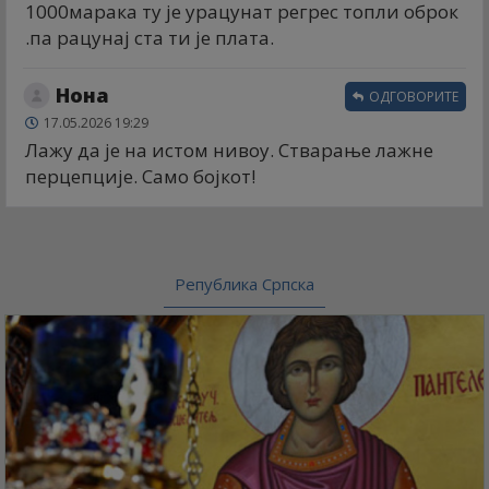
1000марака ту је урацунат регрес топли оброк
.па рацунај ста ти је плата.
Нона
ОДГОВОРИТЕ
17.05.2026 19:29
Лажу да је на истом нивоу. Стварање лажне
перцепције. Само бојкот!
Република Српска