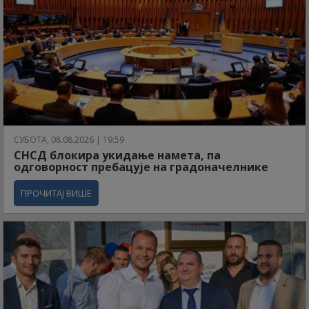
СУБОТА, 08.08.2026 | 19:59
СНСД блокира укидање намета, па
одговорност пребацује на градоначелнике
ПРОЧИТАЈ ВИШЕ