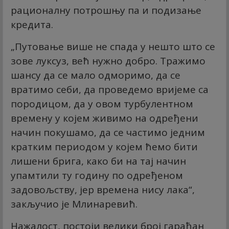
рационалну потрошњу па и подизање
кредита.
„Путовање више не спада у нешто што се
зове луксуз, већ нужно добро. Тражимо
шансу да се мало одморимо, да се
вратимо себи, да проведемо вријеме са
породицом, да у овом турбулентном
времену у којем живимо на одређени
начин покушамо, да се частимо једним
кратким периодом у којем ћемо бити
лишени брига, како би на тај начин
упамтили ту годину по одређеном
задовољству, јер времена нису лака“,
закључио је Млинаревић.
Нажалост, постоји велики број гарађан