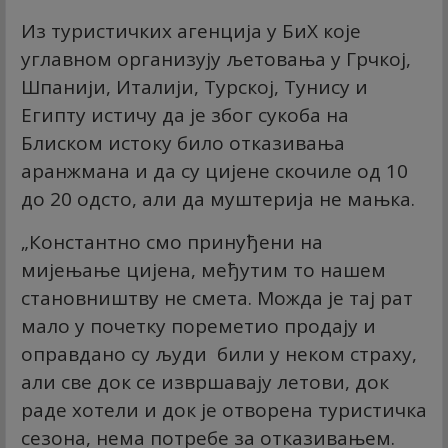
Из туристичких агенција у БиХ које
углавном организују љетовања у Грчкој,
Шпанији, Италији, Турској, Тунису и
Египту истичу да је због сукоба на
Блиском истоку било отказивања
аранжмана и да су цијене скочиле од 10
до 20 одсто, али да муштерија не мањка.
„Константно смо принуђени на
мијењање цијена, међутим то нашем
становништву не смета. Можда је тај рат
мало у почетку пореметио продају и
оправдано су људи били у неком страху,
али све док се извршавају летови, док
раде хотели и док је отворена туристичка
сезона, нема потребе за отказивањем.