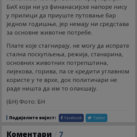
БиХ који ни уз финанасијске напоре нису
у прилици да приуште путовање бар
једном годишње, јер немају ни средстава
за основне животне потребе.
Плате које стагнирају, не могу да испрате
стална поскупљења, режија, станарина,
основних животних потрепштина,
лијекова, горива, па се кредити углавном
користе у те врхе, док политичари не
раде ништа да им то олакшају.
(БН) Фото: БН
Подијелите вијест:
Facebook
Twitter
Коментари
/
7