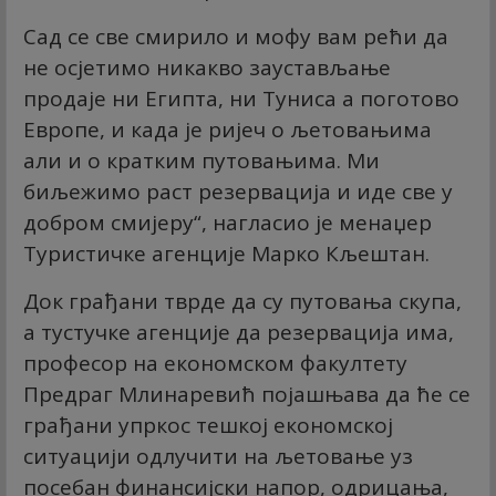
Сад се све смирило и мофу вам рећи да
не осјетимо никакво заустављање
продаје ни Египта, ни Туниса а поготово
Европе, и када је ријеч о љетовањима
али и о кратким путовањима. Ми
биљежимо раст резервација и иде све у
добром смијеру“, нагласио је менаџер
Туристичке агенције Марко Кљештан.
Док грађани тврде да су путовања скупа,
а тустучке агенције да резервација има,
професор на економском факултету
Предраг Млинаревић појашњава да ће се
грађани упркос тешкој економској
ситуацији одлучити на љетовање уз
посебан финансијски напор, одрицања,