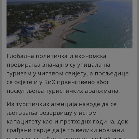
Глобална политичка и економска
превирања значајно су утицала на
туризам у читавом свијету, а посљедице
се осјете и у БиХ првенствено због
поскупљења туристичких аранжмана.
Из турстичких агенција наводе да се
љетовања резервишу у истом
капацитету као и претходнх година, док
грађани тврде да је то велики новчани
издатак за већину породица у БиХ и да