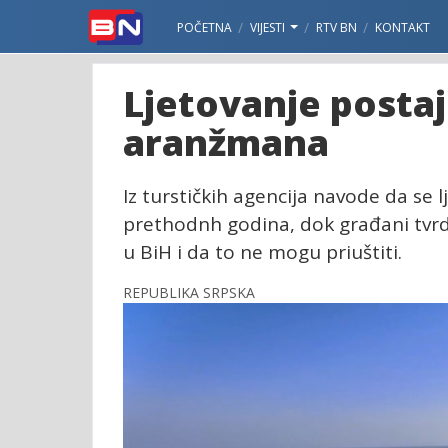
POČETNA
VIJESTI
RTV BN
KONTAKT
Ljetovanje postaj
aranžmana
Iz turstičkih agencija navode da se 
prethodnh godina, dok građani tvrde
u BiH i da to ne mogu priuštiti.
REPUBLIKA SRPSKA