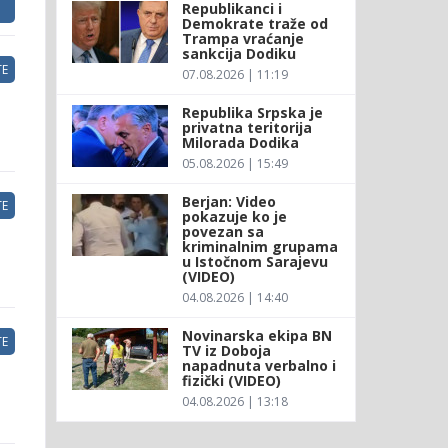
Republikanci i
Demokrate traže od
Trampa vraćanje
sankcija Dodiku
E
07.08.2026 | 11:19
Republika Srpska je
privatna teritorija
Milorada Dodika
05.08.2026 | 15:49
Berjan: Video
E
pokazuje ko je
povezan sa
kriminalnim grupama
u Istočnom Sarajevu
(VIDEO)
04.08.2026 | 14:40
Novinarska ekipa BN
E
TV iz Doboja
napadnuta verbalno i
fizički (VIDEO)
04.08.2026 | 13:18