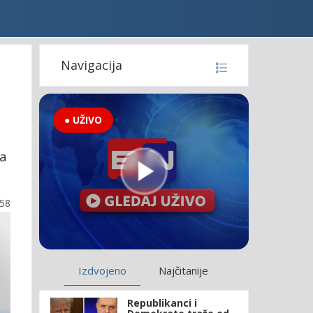
Navigacija
● UŽIVO
ca
:58
Izdvojeno
Najčitanije
Republikanci i