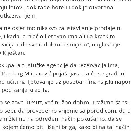
aju letovi, dok rade hoteli i dok je otvorena
 otkazivanjem.
da ne osjetimo nikakvo zaustavljanje prodaje ni
i kada je riječ o ljetovanjima ali i o kratkim
vacija i ide sve u dobrom smijeru“, naglasio je
 Klještan.
kupa, a tustučke agencije da rezervacija ima,
redrag Mlinarević pojašnjava da će se građani
dlučiti na ljetovanje uz poseban finansijski napor
 podizanje kredita.
to se zove luksuz, već nužno dobro. Tražimo šansu
o sebi, da provedemo vrijeme sa porodicom, da u
m živimo na određeni način pokušamo, da se
ojem ćemo biti lišeni briga, kako bi na taj način