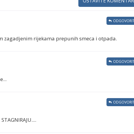
OSTAVITE KOMENTAR
ODGOVORIT
im zagadjenim rijekama prepunih smeca i otpada.
ODGOVORIT
...
ODGOVORIT
 STAGNIRAJU....