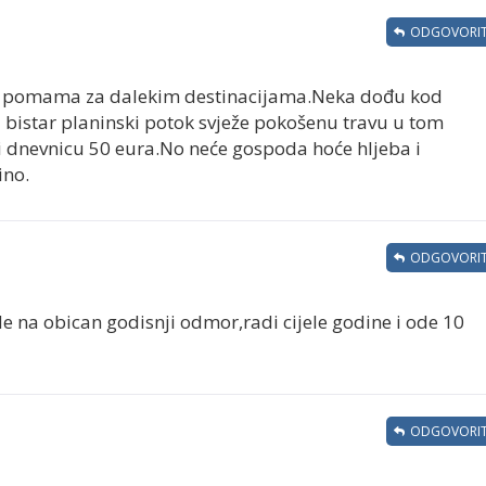
ODGOVORIT
ono pomama za dalekim destinacijama.Neka dođu kod
 bistar planinski potok svježe pokošenu travu u tom
 i dnevnicu 50 eura.No neće gospoda hoće hljeba i
ino.
ODGOVORIT
 na obican godisnji odmor,radi cijele godine i ode 10
ODGOVORIT