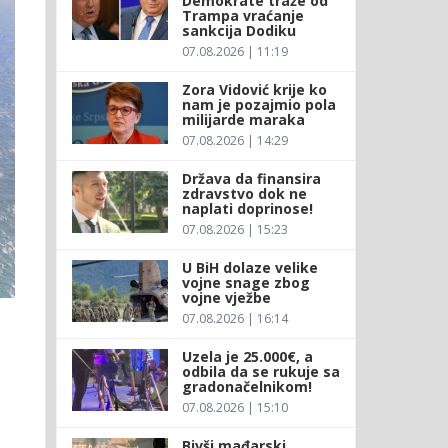
Demokrate traže od
Trampa vraćanje
sankcija Dodiku
07.08.2026 | 11:19
Zora Vidović krije ko
nam je pozajmio pola
milijarde maraka
07.08.2026 | 14:29
Država da finansira
zdravstvo dok ne
naplati doprinose!
07.08.2026 | 15:23
U BiH dolaze velike
vojne snage zbog
vojne vježbe
07.08.2026 | 16:14
Uzela je 25.000€, a
odbila da se rukuje sa
gradonačelnikom!
07.08.2026 | 15:10
Bivši mađarski