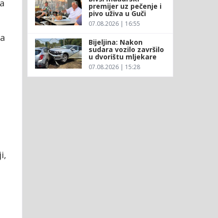
ca
premijer uz pečenje i
pivo uživa u Guči
07.08.2026 | 16:55
na
Bijeljina: Nakon
sudara vozilo završilo
u dvorištu mljekare
07.08.2026 | 15:28
i,
e