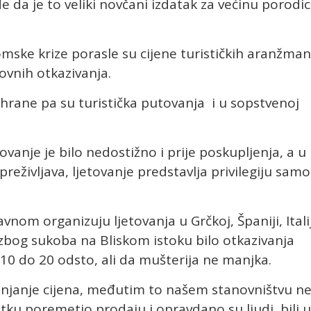
 da je to veliki novčani izdatak za većinu porodi
mske krize porasle su cijene turističkih aranžma
sovnih otkazivanja.
i hrane pa su turistička putovanja i u sopstvenoj
ovanje je bilo nedostižno i prije poskupljenja, a u
preživljava, ljetovanje predstavlja privilegiju samo
avnom organizuju ljetovanja u Grčkoj, Španiji, Italij
e zbog sukoba na Bliskom istoku bilo otkazivanja
 10 do 20 odsto, ali da mušterija ne manjka.
njanje cijena, međutim to našem stanovništvu n
tku poremetio prodaju i opravdano su ljudi bili u