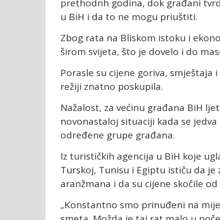
prethodnh godina, dok građani tvrde
u BiH i da to ne mogu priuštiti.
Zbog rata na Bliskom istoku i ekono
širom svijeta, što je dovelo i do ma
Porasle su cijene goriva, smještaja 
režiji znatno poskupila.
Nažalost, za većinu građana BiH ljet
novonastaloj situaciji kada se jedva 
određene grupe građana.
Iz turističkih agencija u BiH koje ugl
Turskoj, Tunisu i Egiptu ističu da j
aranžmana i da su cijene skočile od
„Konstantno smo prinuđeni na mije
smeta. Možda je taj rat malo u poče