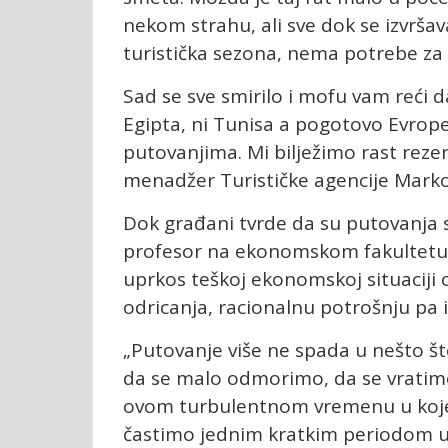
nekom strahu, ali sve dok se izvršav
turistička sezona, nema potrebe za
Sad se sve smirilo i mofu vam reći 
Egipta, ni Tunisa a pogotovo Evrope, 
putovanjima. Mi bilježimo rast rezer
menadžer Turističke agencije Marko
Dok građani tvrde da su putovanja s
profesor na ekonomskom fakultetu P
uprkos teškoj ekonomskoj situaciji o
odricanja, racionalnu potrošnju pa i
„Putovanje više ne spada u nešto š
da se malo odmorimo, da se vratim
ovom turbulentnom vremenu u koje
častimo jednim kratkim periodom u k