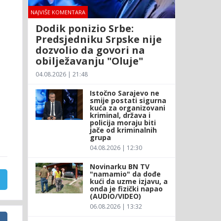
NAJVIŠE KOMENTARA
Dodik ponizio Srbe:
Predsjedniku Srpske nije
dozvolio da govori na
obilježavanju "Oluje"
04.08.2026 | 21:48
Istočno Sarajevo ne
smije postati sigurna
kuća za organizovani
kriminal, država i
policija moraju biti
jače od kriminalnih
grupa
04.08.2026 | 12:30
Novinarku BN TV
"namamio" da dođe
kući da uzme izjavu, a
onda je fizički napao
(AUDIO/VIDEO)
06.08.2026 | 13:32