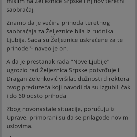
mislim na Željeznice Srpske i njihov teretni
saobraćaj.
Znamo da je većina prihoda teretnog
saobraćaja za Željeznice bila iz rudnika
Ljubija. Sada su Željeznice uskraćene za te
prihode"- naveo je on.
A da je prestanak rada "Nove Ljubije"
ugrozio rad Željeznica Srpske potvrđuje i
Dragan Zelenković vršilac dužnosti direktora
ovog preduzeća koji navodi da su izgubili čak
i do 60 odsto prihoda.
Zbog novonastale situacije, poručuju iz
Uprave, primorani su da se prilagode novim
uslovima.