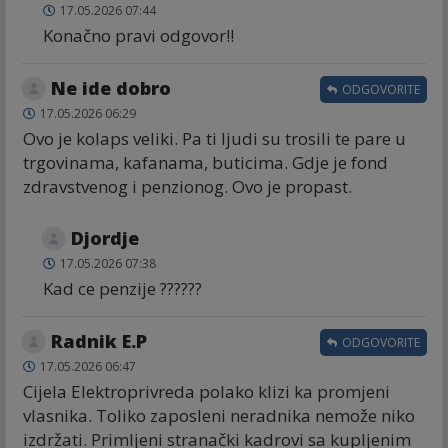
17.05.2026 07:44
Konačno pravi odgovor!!
Ne ide dobro
ODGOVORITE
17.05.2026 06:29
Ovo je kolaps veliki. Pa ti ljudi su trosili te pare u
trgovinama, kafanama, buticima. Gdje je fond
zdravstvenog i penzionog. Ovo je propast.
Djordje
17.05.2026 07:38
Kad ce penzije ??????
Radnik E.P
ODGOVORITE
17.05.2026 06:47
Cijela Elektroprivreda polako klizi ka promjeni
vlasnika. Toliko zaposleni neradnika nemože niko
izdržati. Primljeni stranački kadrovi sa kupljenim