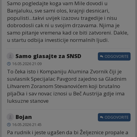
Samo pogledajte koga vam Mile dovodi u
Banjaluku, sve sami olos, krajnji desnicari,
populisti...takvi uvijek izazovu tragedije i nisu
dobrodosli cak ni u svojim drzavama. Njima je
samo pitanje vremena kad ce biti zatvoreni. Dakle,
u startu odbija investicije normalnih ljudi.
Samo glasajte za SNSD
ODGOVORITE
16.05.2026 21:09
To čeka isto i Kompaniju Alumina Zvornik čiji je
suvlasnik Specijalac Pavgord zajedno sa Gladnim
Lihvarem Zoranom Stevanovićem koji brutalno
pljačka i sav novac iznosi u Beč Austrija gdje ima
luksuzne stanove
Bojan
ODGOVORITE
16.05.2026 21:45
Pa rudnik i jeste ugašen da bi Željeznice propale a