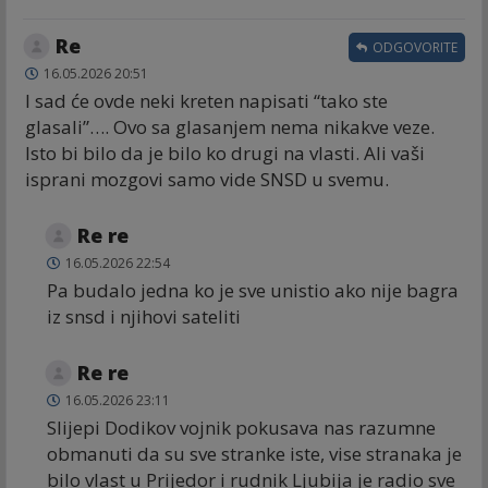
Re
ODGOVORITE
16.05.2026 20:51
I sad će ovde neki kreten napisati “tako ste
glasali”…. Ovo sa glasanjem nema nikakve veze.
Isto bi bilo da je bilo ko drugi na vlasti. Ali vaši
isprani mozgovi samo vide SNSD u svemu.
Re re
16.05.2026 22:54
Pa budalo jedna ko je sve unistio ako nije bagra
iz snsd i njihovi sateliti
Re re
16.05.2026 23:11
Slijepi Dodikov vojnik pokusava nas razumne
obmanuti da su sve stranke iste, vise stranaka je
bilo vlast u Prijedor i rudnik Ljubija je radio sve