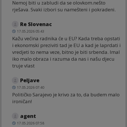
Nemoj biti u zabludi da se olovkom.nešto
rješava. Svaki izbori su namešteni i pokradeni.
Re Slovenac
17.05.2026 05:43
Kažu većina radnika će u EU? Kada treba opstati
i ekonomski preziviti tad je EU a kad je laprdati i
vredjeti to nema veze, bitno je biti srbenda. Imal
iko malo obraza i razuma da nas i našu djecu
truje vlast
Peljave
17.05.2026 07:40
Političko Sarajevo je krivo za to, da budem malo
ironičan!
agent
17.05.2026 07:58