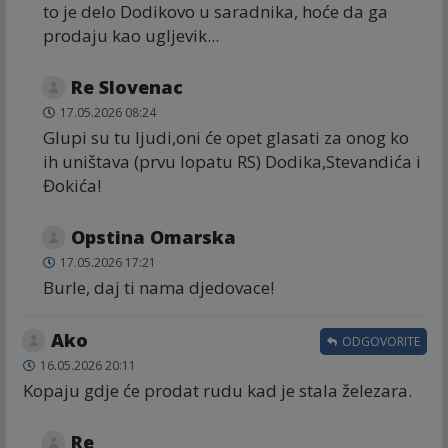
to je delo Dodikovo u saradnika, hoće da ga
prodaju kao ugljevik...
Re Slovenac
17.05.2026 08:24
Glupi su tu ljudi,oni će opet glasati za onog ko
ih uništava (prvu lopatu RS) Dodika,Stevandića i
Đokića!
Opstina Omarska
17.05.2026 17:21
Burle, daj ti nama djedovace!
Ako
ODGOVORITE
16.05.2026 20:11
Kopaju gdje će prodat rudu kad je stala železara.
Re