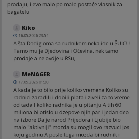
prodaju, i evo malo po malo postaće vlasnik za
bagatelu
Kiko
16.05.2026 23:54
A šta Dodig oma sa rudnikom neka ide u ŠUICU
Tamo mu je Djedovina i Očevina, nek tamo
prodaje a ne ovdje u RSu,
MeNAGER
17.05.2026 01:20
A kada je to bilo prije koliko vremena Koliko su
radnici zaradili i dobili plata i ziveli za to vreme
od tada I koliko radnika je u pitanju A tih 60
miliona bi otislo u dzepove njih par i jedan deo
na izbore Da je narod Prijedora i Ljubije bio
malo "aktivniji" mozda su mogli ovo razvuci jos
koju godinu A posle toga mozda bi rudnik i