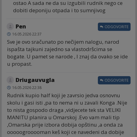
ostao A sada ne da su izgubili rudnik nego ce
dobiti deponiju otpada i to sumnjivog
Pen
ODGOVORITE
16.05.2026 22:37
Sve je ovo sračunato po nečijem nalogu, narod
ispašta tajkuni zajedno sa vlastodršcima se
bogate. U pamet se narode , I znaj da ovako se ide
u propast.
Driugauvugla
ODGOVORITE
16.05.2026 22:38
Rudnik kupio half koji je zavrsio jedva osnovnu
skolu i gasi isti ,pa to nema ni u zavali Konga .Nije
to nista gospodo draga ,vidjecete tek sta VELIKI
MANITU planira u Omarskoj .Evo vam mali tip
,Omarska prije izbora dobija opštinu ,a onda za
ooooogrooooman keš koji ce navedeni da dobije