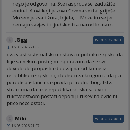
nego je odgovorna. Sve rasprodaše, zadužiše
entitet. A ovi koji je zovu Crvena sekta, griješe.
Možete je zvati žuta, bijela, ... Može im se jer
nemaju savjesti i ljudskosti a narod ko narod ..
.Ggg
ODGOVORITE
16.05.2026 21:03
ova vlast sistematski unistava republiku srpsku.da
li je sa nekim postignut sporazum da se sve
dovede do propasti i da ovaj narod krene iz
republikom srpskom,trbuhom za krugom a da par
porodica istane i rasproda prirodna bogatstva
strancima,da li ce republika sroska sa ovim
rukovodstvom postati deponij i rusevina,ovde ni
ptice nece ostati.
Miki
ODGOVORITE
16.05.2026 21:07