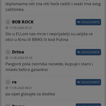
diplomama niti zna niti hoće raditi i svaki ima svog
zaštitnika.
BOB ROCK
ODGOVORITE
17.05.2026 07:21
Sto u EU,oni nas mrze i neprijatelji su,valjda ce
otici u Kinu ili BRIKS ili kod Putina
Drina
ODGOVORITE
17.05.2026 07:29
Pavgord pola zvornika razvede, kupuje i staro i
mlado kešira galantno
re
ODGOVORITE
17.05.2026 08:21
pa opet glasajte za dodika