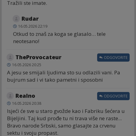
Tražili ste imate.
Rudar
16.05.2026 22:19
Otkud to znaš za koga se glasalo… tele
neotesano!
TheProvocateur
ODGOVORITE
16.05.2026 20:25
A jesu se smijali ljudima sto su odlazili vani. Pa
bujrum sad i vi tako pametni i sposobni
Realno
ODGOVORITE
16.05.2026 20:38
Isjeći će sve u staro gvožde kao i Fabriku šećera u
Bijeljini. Taj kud prođe tu ni trava više ne raste...
Bravo narode Srbski, samo glasajte za crvenu
sektu i svoju propast.