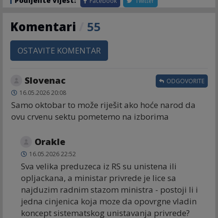
Podijelite vijest:
Facebook
Twitter
Komentari
/
55
OSTAVITE KOMENTAR
Slovenac
ODGOVORITE
16.05.2026 20:08
Samo oktobar to može riješit ako hoće narod da
ovu crvenu sektu pometemo na izborima
Orakle
16.05.2026 22:52
Sva velika preduzeca iz RS su unistena ili
opljackana, a ministar privrede je lice sa
najduzim radnim stazom ministra - postoji li i
jedna cinjenica koja moze da opovrgne vladin
koncept sistematskog unistavanja privrede?