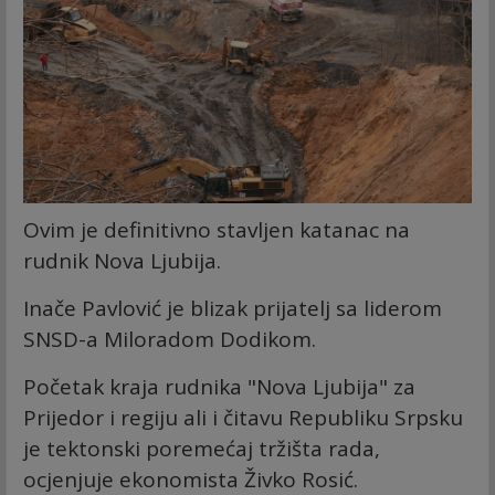
Ovim je definitivno stavljen katanac na
rudnik Nova Ljubija.
Inače Pavlović je blizak prijatelj sa liderom
SNSD-a Miloradom Dodikom.
Početak kraja rudnika "Nova Ljubija" za
Prijedor i regiju ali i čitavu Republiku Srpsku
je tektonski poremećaj tržišta rada,
ocjenjuje ekonomista Živko Rosić.