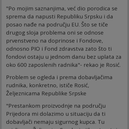
"Po mojim saznanjima, već dio porodica se
sprema da napusti Republiku Srpsku i da
posao nađe na području EU. Što se tiče
drugog sloja problema oni se odnose
prvenstveno na doprinose i Fondove,
odnosno PIO i Fond zdravstva zato što ti
fondovi ostaju u jednom danu bez uplata za
oko 600 zaposlenih radnika"- rekao je Rosić.
Problem se ogleda i prema dobavljačima
rudnika, konkretno, ističe Rosić,
Željeznicama Republike Srpske
"Prestankom proizvodnje na području
Prijedora mi dolazimo u situaciju da ti
dobavljači nemaju sigurnog kupca. Tu