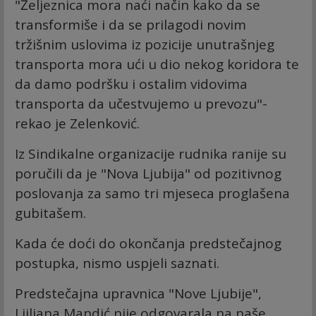
"Željeznica mora naći način kako da se
transformiše i da se prilagodi novim
tržišnim uslovima iz pozicije unutrašnjeg
transporta mora ući u dio nekog koridora te
da damo podršku i ostalim vidovima
transporta da učestvujemo u prevozu"-
rekao je Zelenković.
Iz Sindikalne organizacije rudnika ranije su
poručili da je "Nova Ljubija" od pozitivnog
poslovanja za samo tri mjeseca proglašena
gubitašem.
Kada će doći do okončanja predstečajnog
postupka, nismo uspjeli saznati.
Predstečajna upravnica "Nove Ljubije",
Ljiljana Mandić nije odgovarala na naše