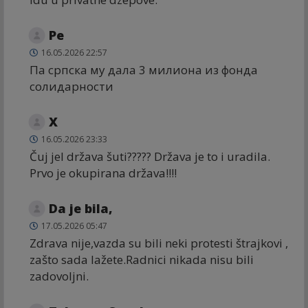
Ре
16.05.2026 22:57
Па српска му дала 3 милиона из фонда
солидарности
X
16.05.2026 23:33
Čuj jel država šuti????? Država je to i uradila.
Prvo je okupirana država!!!!
Da je bila,
17.05.2026 05:47
Zdrava nije,vazda su bili neki protesti štrajkovi ,
zašto sada lažete.Radnici nikada nisu bili
zadovoljni.