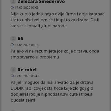
Zelezara Smederevo
17.05.2026 06:03
Nije kupio jednu nego dvije firme i obje katanac.
Uz to unisti zeljeznice i kupi to za dzabe. Da li
ste vec skontali glupi narode
66
17.05.2026 06:13
Pa ako vi ne razumijete jos ko je drzava, onda
smo stvarno u problemu
Re rahel
17.05.2026 06:43
Pa jeli moguce da nisi shvatio da je drzava
DODIK,radi covjek sta hoce !Sije zlo gdj gid
dodje!Narod je hipnotisan,svi cute i trpe,a
budsla seiri!