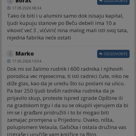
Borac
ODGOVORITE
17.05.2026 08:34
Tako će biti i u alumini samo dok isisaju kapital,
ljudi kupuju stanove po Beču debeli ima 10 a
viković već 3 , vićvirić nina malog mali isti svoj tata,
nijedna fabrika neće ostati
Marko
ODGOVORITE
17.05.2026 10:54
Dok mi svi žalimo rudnik i 600 radnika i njihovih
porodica vec mjesecima, ti isti radnici ćute, niko ne
diže glas, kao da je uredu što su poslani na ulicu.
Pa bar 250 ljudi bivših radnika rudnika da je
prijavilo skup, proteste ispred zgrade Opštine ili
na gradskom trgu i da su se okupili vjerujem da bi
im se i građani pridružili i to bi mogao biti
zamajac promjena u Prijedoru. Ovako, ništa,
polupismeni Velaula, Gašićka i ostala družina vas
izigraše i uručiše vam knjižice za Biro.