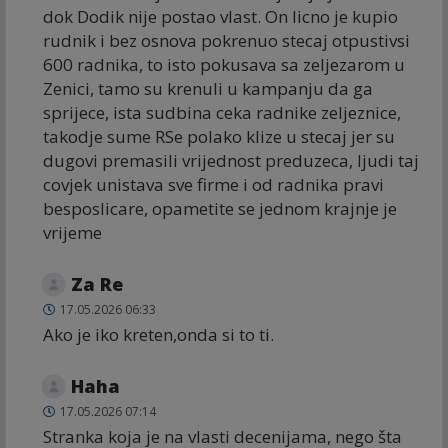
dok Dodik nije postao vlast. On licno je kupio
rudnik i bez osnova pokrenuo stecaj otpustivsi
600 radnika, to isto pokusava sa zeljezarom u
Zenici, tamo su krenuli u kampanju da ga
sprijece, ista sudbina ceka radnike zeljeznice,
takodje sume RSe polako klize u stecaj jer su
dugovi premasili vrijednost preduzeca, ljudi taj
covjek unistava sve firme i od radnika pravi
besposlicare, opametite se jednom krajnje je
vrijeme
Za Re
17.05.2026 06:33
Ako je iko kreten,onda si to ti.
Haha
17.05.2026 07:14
Stranka koja je na vlasti decenijama, nego šta