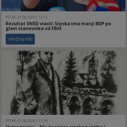
PETAK, 07.08.2026 | 12:13
Rezultat SNSD vlasti: Srpska ima manji BDP po
glavi stanovnika od FBiH
PROČITAJ VIŠE
PETAK, 07.08.2026 | 11:26
Hercegovina – žila kucavica srpskog jezika i