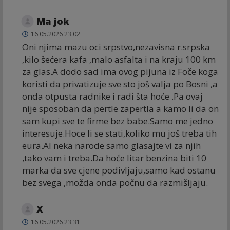
Ma jok
16.05.2026 23:02
Oni njima mazu oci srpstvo,nezavisna r.srpska
,kilo šećera kafa ,malo asfalta i na kraju 100 km
za glas.A dodo sad ima ovog pijuna iz Foče koga
koristi da privatizuje sve sto još valja po Bosni ,a
onda otpusta radnike i radi šta hoće .Pa ovaj
nije sposoban da pertle zapertla a kamo li da on
sam kupi sve te firme bez babe.Samo me jedno
interesuje.Hoce li se stati,koliko mu još treba tih
eura.Al neka narode samo glasajte vi za njih
,tako vam i treba.Da hoće litar benzina biti 10
marka da sve cjene podivljaju,samo kad ostanu
bez svega ,možda onda počnu da razmišljaju.
X
16.05.2026 23:31