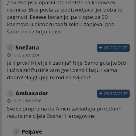
,sav evropski opasni otpad stize na kopove ex
rudnika .Bice posla za podizvodjace ,jer treba to
zagrnuti .Eeeeee boranijo ,pa ti opet za 50
kaemova u oktobru tapši sekti i zapjevaj pod
šatorom uz brlju i pivu.
Snežana
ODGOVORITE
16.05.2026 22:41
Je li prva? Nije! Je li zadnja? Nije. Samo gutajte Srbi
i uživajte! Pustiće vam goci bend i baju i vama
dobro! Najgluplji narod na svijetu!
Ambasador
ODGOVORITE
16.05.2026 23:36
Sve se proprema da Ameri zavladaju prirodnim
resursima cijele Bosne I Hercegovine
Peljave