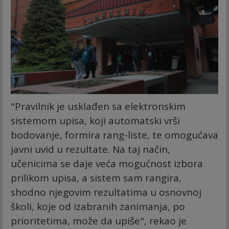
"Pravilnik je usklađen sa elektronskim
sistemom upisa, koji automatski vrši
bodovanje, formira rang-liste, te omogućava
javni uvid u rezultate. Na taj način,
učenicima se daje veća mogućnost izbora
prilikom upisa, a sistem sam rangira,
shodno njegovim rezultatima u osnovnoj
školi, koje od izabranih zanimanja, po
prioritetima, može da upiše", rekao je