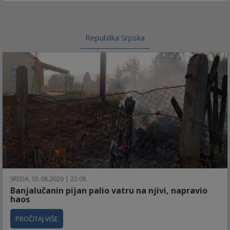
Republika Srpska
SREDA, 05.08.2026 | 22:08
Banjalučanin pijan palio vatru na njivi, napravio
haos
PROČITAJ VIŠE