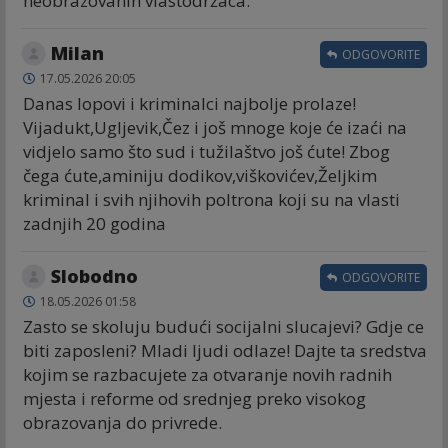
neobrazovanih vlastodržaca.
Milan
ODGOVORITE
17.05.2026 20:05
Danas lopovi i kriminalci najbolje prolaze!
Vijadukt,Ugljevik,Čez i još mnoge koje će izaći na
vidjelo samo što sud i tužilaštvo još ćute! Zbog
čega ćute,aminiju dodikov,viškovićev,Željkim
kriminal i svih njihovih poltrona koji su na vlasti
zadnjih 20 godina
Slobodno
ODGOVORITE
18.05.2026 01:58
Zasto se skoluju budući socijalni slucajevi? Gdje ce
biti zaposleni? Mladi ljudi odlaze! Dajte ta sredstva
kojim se razbacujete za otvaranje novih radnih
mjesta i reforme od srednjeg preko visokog
obrazovanja do privrede.