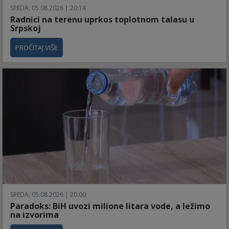
SREDA, 05.08.2026 | 20:14
Radnici na terenu uprkos toplotnom talasu u
Srpskoj
PROČITAJ VIŠE
SREDA, 05.08.2026 | 20:00
Paradoks: BiH uvozi milione litara vode, a ležimo
na izvorima