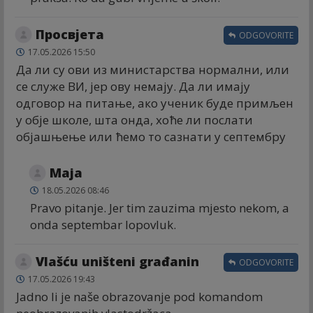
Просвјета
ODGOVORITE
17.05.2026 15:50
Да ли су ови из министарства нормални, или
се служе ВИ, јер ову немају. Да ли имају
одговор на питање, ако ученик буде примљен
у обје школе, шта онда, хоће ли послати
објашњење или ћемо то сазнати у септембру
Maja
18.05.2026 08:46
Pravo pitanje. Jer tim zauzima mjesto nekom, a
onda septembar lopovluk.
Vlašću uništeni građanin
ODGOVORITE
17.05.2026 19:43
Jadno li je naše obrazovanje pod komandom