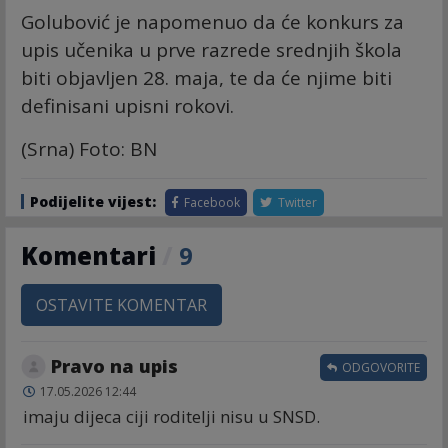
Golubović je napomenuo da će konkurs za
upis učenika u prve razrede srednjih škola
biti objavljen 28. maja, te da će njime biti
definisani upisni rokovi.
(Srna) Foto: BN
Podijelite vijest:
Facebook
Twitter
Komentari
/
9
OSTAVITE KOMENTAR
Pravo na upis
ODGOVORITE
17.05.2026 12:44
imaju dijeca ciji roditelji nisu u SNSD.