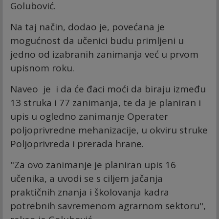
Golubović.
Na taj način, dodao je, povećana je
mogućnost da učenici budu primljeni u
jedno od izabranih zanimanja već u prvom
upisnom roku.
Naveo je i da će đaci moći da biraju između
13 struka i 77 zanimanja, te da je planiran i
upis u ogledno zanimanje Operater
poljoprivredne mehanizacije, u okviru struke
Poljoprivreda i prerada hrane.
"Za ovo zanimanje je planiran upis 16
učenika, a uvodi se s ciljem jačanja
praktičnih znanja i školovanja kadra
potrebnih savremenom agrarnom sektoru",