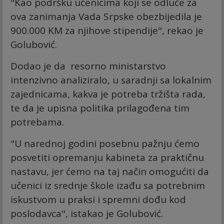
"Kao podršku učenicima koji se odluče za
ova zanimanja Vada Srpske obezbijedila je
900.000 KM za njihove stipendije", rekao je
Golubović.
Dodao je da resorno ministarstvo
intenzivno analiziralo, u saradnji sa lokalnim
zajednicama, kakva je potreba tržišta rada,
te da je upisna politika prilagođena tim
potrebama.
"U narednoj godini posebnu pažnju ćemo
posvetiti opremanju kabineta za praktičnu
nastavu, jer ćemo na taj način omogućiti da
učenici iz srednje škole izađu sa potrebnim
iskustvom u praksi i spremni dođu kod
poslodavca", istakao je Golubović.