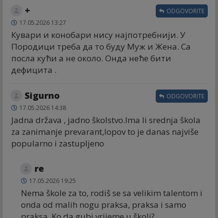
+
ODGOVORITE
17.05.2026 13:27
Кувари и конобари нису најпотребнији. У
Породици треба да то буду Муж и Жена. Са
посла кући а не около. Онда неће бити
дефицита .
Sigurno
ODGOVORITE
17.05.2026 14:38
Jadna država , jadno školstvo.Ima li srednja škola
za zanimanje prevarant,lopov to je danas najviše
popularno i zastupljeno
re
17.05.2026 19:25
Nema škole za to, rodiš se sa velikim talentom i
onda od malih nogu praksa, praksa i samo
praksa. Ko da gubi vrijeme u školi?