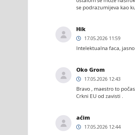
ostalom se može naširok
se podrazumijeva kao ku
Hik
17.05.2026 11:59
Intelektualna faca, jasn
Oko Grom
17.05.2026 12:43
Bravo , maestro to počast
Crkni EU od zavisti .
aćim
17.05.2026 12:44