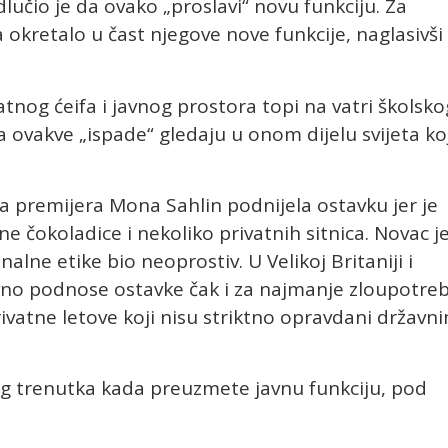
lučio je da ovako „proslavi“ novu funkciju. Za
a okretalo u čast njegove nove funkcije, naglasivši
tnog ćeifa i javnog prostora topi na vatri školsko
na ovakve „ispade“ gledaju u onom dijelu svijeta ko
a premijera Mona Sahlin podnijela ostavku jer je
 čokoladice i nekoliko privatnih sitnica. Novac j
onalne etike bio neoprostiv. U Velikoj Britaniji i
ovno podnose ostavke čak i za najmanje zloupotre
ivatne letove koji nisu striktno opravdani državn
g trenutka kada preuzmete javnu funkciju, pod