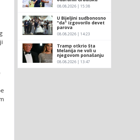
08.08.2026 | 15:38
U Bijeljini sudbonosno
"da" izgovorilo devet
parova
g
08.08.2026 | 14:23
ji
Tramp otkrio šta
Melanija ne voli u
njegovom ponašanju
08.08.2026 | 13:47
e
be
im