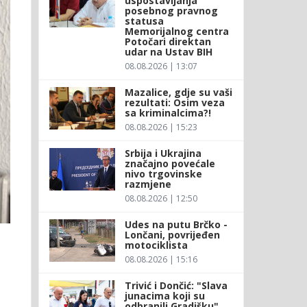
uspostavljanja
posebnog pravnog
statusa
Memorijalnog centra
Potočari direktan
udar na Ustav BIH
08.08.2026 | 13:07
Mazalice, gdje su vaši
rezultati: Osim veza
sa kriminalcima?!
08.08.2026 | 15:23
Srbija i Ukrajina
značajno povećale
nivo trgovinske
razmjene
08.08.2026 | 12:50
Udes na putu Brčko -
Lončani, povrijeđen
motociklista
08.08.2026 | 15:16
Trivić i Dončić: "Slava
junacima koji su
odbranili Gradišku"