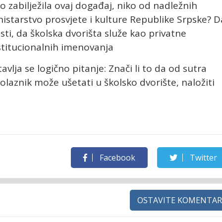
o zabilježila ovaj događaj, niko od nadležnih
Ministarstvo prosvjete i kulture Republike Srpske? D
asti, da školska dvorišta služe kao privatne
nstitucionalnih imenovanja
vlja se logično pitanje: Znači li to da od sutra
prolaznik može ušetati u školsko dvorište, naložiti
Facebook
Twitter
OSTAVITE KOMENTAR