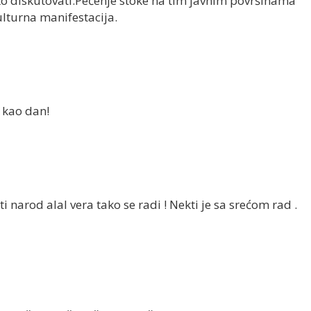
o diskutovati.Pečenje stoke na tim javnim površinama
lturna manifestacija.
o kao dan!
i narod alal vera tako se radi ! Nekti je sa srećom rad .