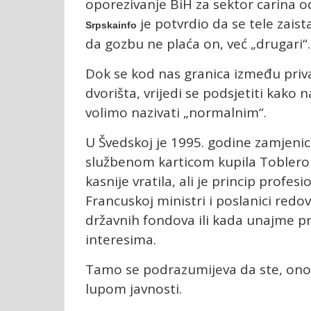
oporezivanje BiH za sektor carina od
je potvrdio da se tele zaist
Srpskainfo
da gozbu ne plaća on, već „drugari“.
Dok se kod nas granica između priva
dvorišta, vrijedi se podsjetiti kako 
volimo nazivati „normalnim“.
U Švedskoj je 1995. godine zamjenic
službenom karticom kupila Toblerone
kasnije vratila, ali je princip profesi
Francuskoj ministri i poslanici red
državnih fondova ili kada unajme pr
interesima.
Tamo se podrazumijeva da ste, ono
lupom javnosti.