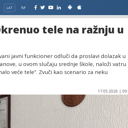
LAT
ЋР
Okrenuo tele na ražnju u
ani javni funkcioner odluči da proslavi dolazak u
tanove, u ovom slučaju srednje škole, naloži vatru 
alo veće tele“. Zvuči kao scenario za neku
17.05.2026 | 09