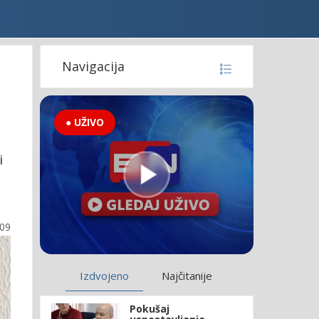
Navigacija
● UŽIVO
i
:09
Izdvojeno
Najčitanije
Pokušaj