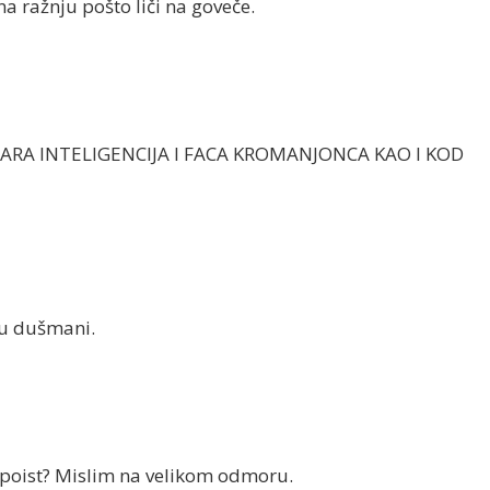
na ražnju pošto liči na goveče.
ARA INTELIGENCIJA I FACA KROMANJONCA KAO I KOD
nu dušmani.
za poist? Mislim na velikom odmoru.