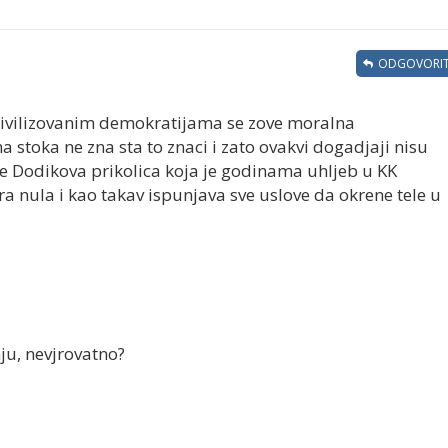
ODGOVORIT
 civilizovanim demokratijama se zove moralna
stoka ne zna sta to znaci i zato ovakvi dogadjaji nisu
ce Dodikova prikolica koja je godinama uhljeb u KK
a nula i kao takav ispunjava sve uslove da okrene tele u
nju, nevjrovatno?