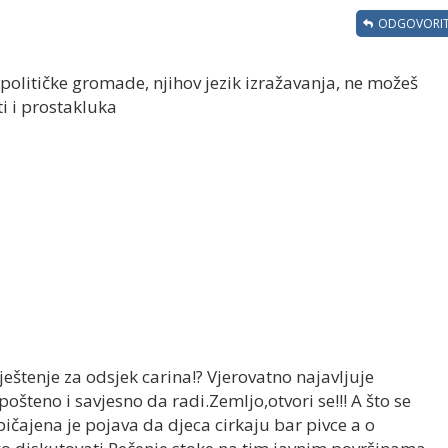
ODGOVORIT
e političke gromade, njihov jezik izražavanja, ne možeš
i i prostakluka
eštenje za odsjek carina!? Vjerovatno najavljuje
šteno i savjesno da radi.Zemljo,otvori se!!! A što se
bičajena je pojava da djeca cirkaju bar pivce a o