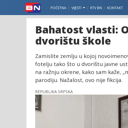
POČETNA
VIJESTI
RTV BN
KONTAKT
Bahatost vlasti: 
dvorištu škole
Zamislite zemlju u kojoj novoimenov
fotelju tako što u dvorištu javne us
na ražnju okrene, kako sam kaže, „m
parodiju. Nažalost, ovo nije fikcija.
REPUBLIKA SRPSKA