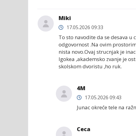
Miki
17.05.2026 09:33
To sto navodite da se desava u
odgovornost .Na ovim prostorima 
nista novo.Ovaj strucnjak je ina
Igokea ,akademsko zvanje je ostr
skolskom dvoristu ,ho ruk.
4M
17.05.2026 09:43
Junac okreće tele na raž
Ceca