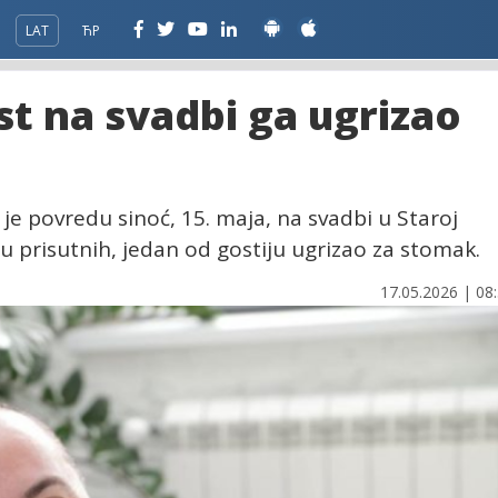
LAT
ЋР
st na svadbi ga ugrizao
 je povredu sinoć, 15. maja, na svadbi u Staroj
u prisutnih, jedan od gostiju ugrizao za stomak.
17.05.2026 | 08