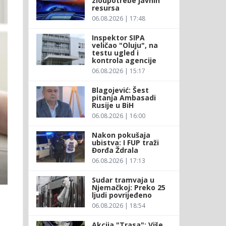
zloupotrebe javnih
resursa
06.08.2026 | 17:48
Inspektor SIPA
veličao "Oluju", na
testu ugled i
kontrola agencije
06.08.2026 | 15:17
Blagojević: Šest
pitanja Ambasadi
Rusije u BiH
06.08.2026 | 16:00
Nakon pokušaja
ubistva: I FUP traži
Đorđa Ždrala
06.08.2026 | 17:13
Sudar tramvaja u
Njemačkoj: Preko 25
ljudi povrijeđeno
06.08.2026 | 18:54
Akcija "Trasa": Više