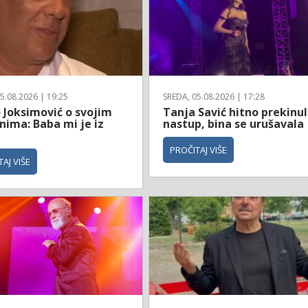
5.08.2026 | 19:25
SREDA, 05.08.2026 | 17:28
 Joksimović o svojim
Tanja Savić hitno prekinu
nima: Baba mi je iz
nastup, bina se urušavala
a
PROČITAJ VIŠE
AJ VIŠE