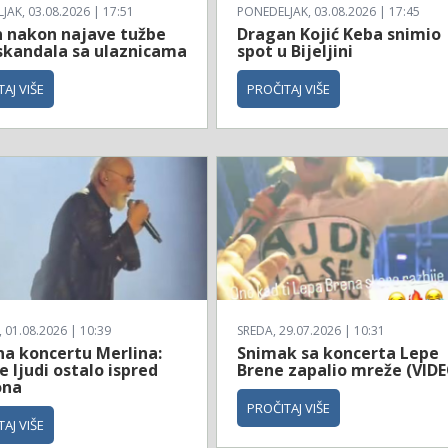
AK, 03.08.2026 | 17:51
PONEDELJAK, 03.08.2026 | 17:45
n nakon najave tužbe
Dragan Kojić Keba snimio
skandala sa ulaznicama
spot u Bijeljini
AJ VIŠE
PROČITAJ VIŠE
01.08.2026 | 10:39
SREDA, 29.07.2026 | 10:31
na koncertu Merlina:
Snimak sa koncerta Lepe
e ljudi ostalo ispred
Brene zapalio mreže (VID
ona
PROČITAJ VIŠE
AJ VIŠE