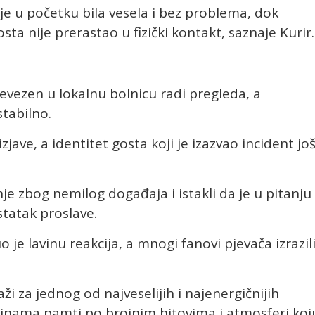
e u početku bila vesela i bez problema, dok
ta nije prerastao u fizički kontakt, saznaje Kurir.
evezen u lokalnu bolnicu radi pregleda, a
tabilno.
 izjave, a identitet gosta koji je izazvao incident jo
nje zbog nemilog događaja i istakli da je u pitanju
statak proslave.
je lavinu reakcija, a mnogi fanovi pjevača izrazil
ži za jednog od najveselijih i najenergičnijih
dinama pamti po brojnim hitovima i atmosferi koj