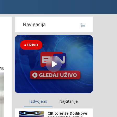
Navigacija
● UŽIVO
:58
Izdvojeno
Najčitanije
CIK toleriše Dodikove