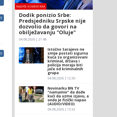
NAJVIŠE KOMENTARA
Dodik ponizio Srbe:
E
Predsjedniku Srpske nije
dozvolio da govori na
obilježavanju "Oluje"
04.08.2026 | 21:48
Istočno Sarajevo ne
smije postati sigurna
E
kuća za organizovani
kriminal, država i
policija moraju biti
jače od kriminalnih
grupa
04.08.2026 | 12:30
Novinarku BN TV
"namamio" da dođe
kući da uzme izjavu, a
onda je fizički napao
(AUDIO/VIDEO)
06.08.2026 | 13:32