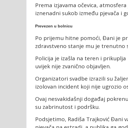
Prema izjavama očevica, atmosfera j
iznenadni sukob između pjevača i gos
Prevezen u bolnicu
Po prijemu hitne pomoći, Đani je pr
zdravstveno stanje mu je trenutno s
Policija je izašla na teren i prikuplja
uvijek nije zvanično objavljen.
Organizatori svadbe izrazili su žalje
izolovan incident koji nije ugrozio o
Ovaj nesvakidašnji događaj pokrenuo 
su zabrinutost i podršku.
Podsjetimo, Radiša Trajković Đani va
pjevača na estradi, a publika ga go