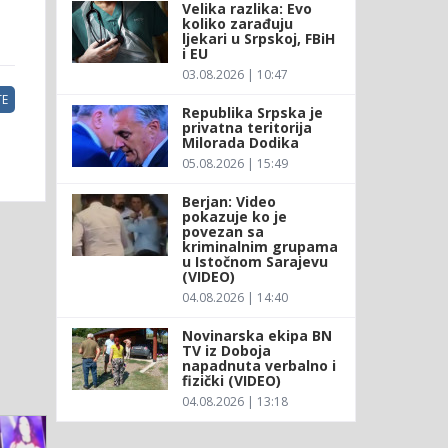
Velika razlika: Evo
koliko zarađuju
ljekari u Srpskoj, FBiH
i EU
03.08.2026 | 10:47
E
Republika Srpska je
privatna teritorija
Milorada Dodika
05.08.2026 | 15:49
Berjan: Video
pokazuje ko je
povezan sa
kriminalnim grupama
u Istočnom Sarajevu
(VIDEO)
04.08.2026 | 14:40
Novinarska ekipa BN
TV iz Doboja
napadnuta verbalno i
fizički (VIDEO)
04.08.2026 | 13:18