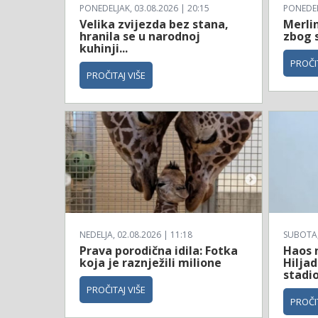
PONEDELJAK, 03.08.2026 | 20:15
PONEDELJ
Velika zvijezda bez stana,
Merli
hranila se u narodnoj
zbog 
kuhinji...
PROČIT
PROČITAJ VIŠE
NEDELJA, 02.08.2026 | 11:18
SUBOTA, 
Prava porodična idila: Fotka
Haos 
koja je raznježili milione
Hiljad
stadi
PROČITAJ VIŠE
PROČIT