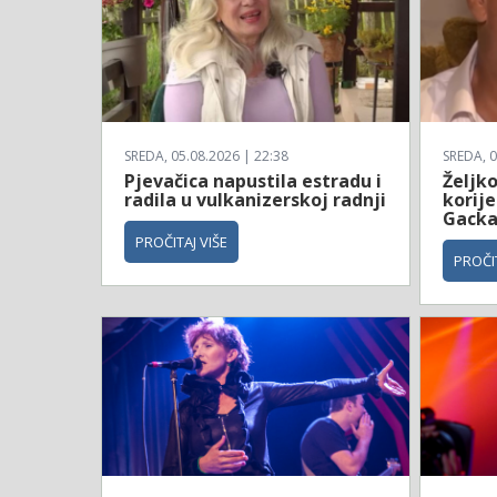
SREDA, 05.08.2026 | 22:38
SREDA, 0
Pjevačica napustila estradu i
Željko
radila u vulkanizerskoj radnji
korije
Gack
PROČITAJ VIŠE
PROČIT