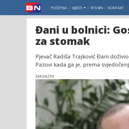
POČETNA
VIJESTI
RTV BN
KONTAKT
Đani u bolnici: Go
za stomak
Pjevač Radiša Trajković Đani doživio
Pazovi kada ga je, prema svjedočenj
MAGAZIN