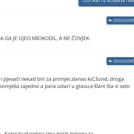
OSTAVITE KOMENTAR
ODGOVORIT
A GA JE UJEO KROKODIL, A NE ČOVJEK.
ODGOVORIT
i pjevači nekad bili za primjer,danas kič,šund, droga
 pomješa zajedno a para udari u glavu,e Đani šta si sebi
...Kakvi budaletina ima,gristi nekoga za