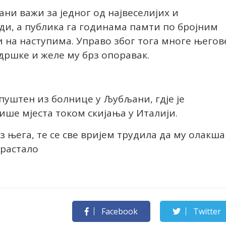
ни важи за једног од највеселијих и
ади, а публика га годинама памти по бројним
 на наступима. Управо због тога многе његов
дршке и желе му брз опоравак.
 пуштен из болнице у Љубљани, гдје је
више мјеста током скијања у Италији.
уз њега, те се све вријем трудила да му олакша
арастало
Facebook
Twitter