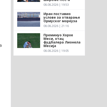
08.08.2026 | 19:53
Иран поставио
услове за отварање
Ормуског мореуза
08.08.2026 | 21:16
Преминуо Хорхе
Меси, отац
фудбалера Лионела
а
Месија
08.08.2026 | 19:05