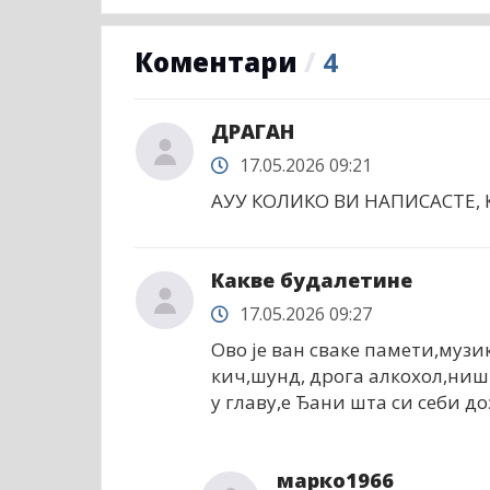
Коментари
/
4
ДРАГАН
17.05.2026 09:21
АУУ КОЛИКО ВИ НАПИСАСТЕ, К
Какве будалетине
17.05.2026 09:27
Ово је ван сваке памети,музи
кич,шунд, дрога алкохол,ништ
у главу,е Ђани шта си себи до
марко1966