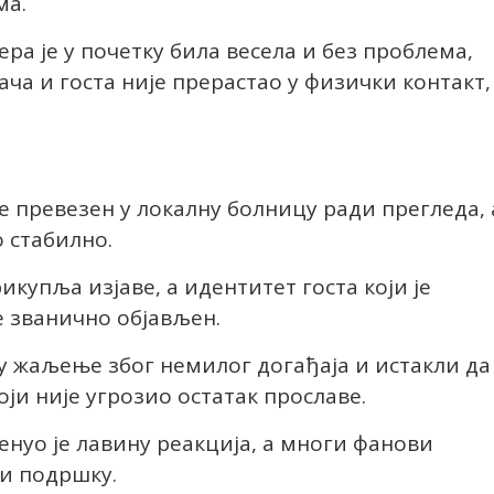
ма.
ра је у почетку била весела и без проблема,
ча и госта није прерастао у физички контакт,
е превезен у локалну болницу ради прегледа, 
о стабилно.
икупља изјаве, а идентитет госта који је
е званично објављен.
у жаљење због немилог догађаја и истакли да
ји није угрозио остатак прославе.
нуо је лавину реакција, а многи фанови
 и подршку.