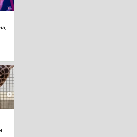
на,
:
и