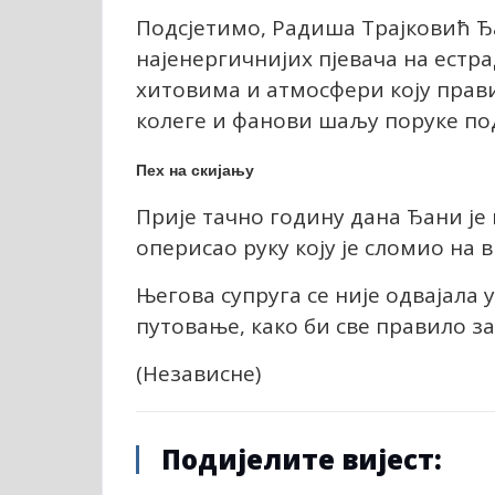
Подсјетимо, Радиша Трајковић Ђа
најенергичнијих пјевача на естр
хитовима и атмосфери коју прави
колеге и фанови шаљу поруке по
Пех на скијању
Прије тачно годину дана Ђани је
оперисао руку коју је сломио на 
Његова супруга се није одвајала 
путовање, како би све правило з
(Независне)
Подијелите вијест: