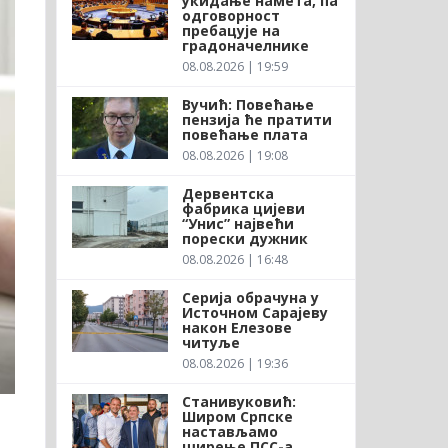
укидање намета, па
одговорност
пребацује на
градоначелнике
08.08.2026 | 19:59
Вучић: Повећање
пензија ће пратити
повећање плата
08.08.2026 | 19:08
Дервентска
фабрика цијеви
“Унис” највећи
порески дужник
08.08.2026 | 16:48
Серија обрачуна у
Источном Сарајеву
након Елезове
читуље
08.08.2026 | 19:36
Станивуковић:
Широм Српске
настављамо
ширење ПСС-а