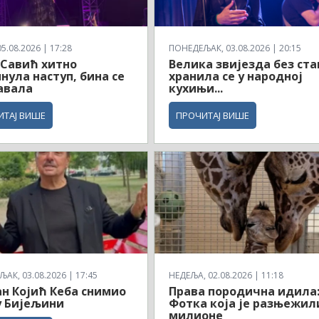
5.08.2026 | 17:28
ПОНЕДЕЉАК, 03.08.2026 | 20:15
Савић хитно
Велика звијезда без ста
нула наступ, бина се
хранила се у народној
авала
кухињи...
ИТАЈ ВИШЕ
ПРОЧИТАЈ ВИШЕ
АК, 03.08.2026 | 17:45
НЕДЕЉА, 02.08.2026 | 11:18
н Којић Кеба снимио
Права породична идила
у Бијељини
Фотка која је разњежил
милионе