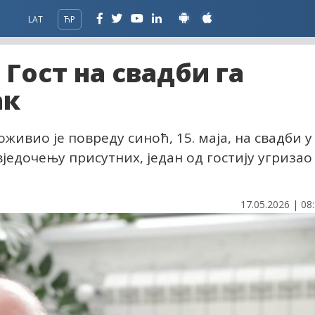
LAT
ЋР
 Гост на свадби га
ак
ивио је повреду синоћ, 15. маја, на свадби у
свједочењу присутних, један од гостију угризао
17.05.2026 | 08