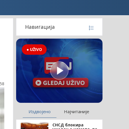
Навигација
● UŽIVO
:58
Издвојено
Најчитаније
СНСД блокира