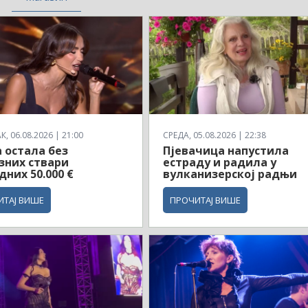
, 06.08.2026 | 21:00
СРЕДА, 05.08.2026 | 22:38
 остала без
Пјевачица напустила
зних ствари
естраду и радила у
дних 50.000 €
вулканизерској радњи
ИТАЈ ВИШЕ
ПРОЧИТАЈ ВИШЕ