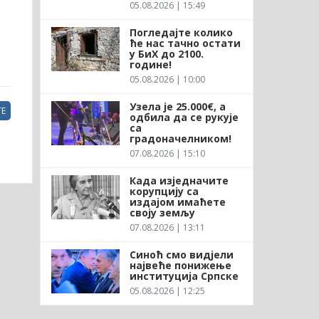
05.08.2026 | 15:49
Погледајте колико
ће нас тачно остати
у БиХ до 2100.
године!
05.08.2026 | 10:00
Узела је 25.000€, а
Е
одбила да се рукује
са
градоначелником!
07.08.2026 | 15:10
Када изједначите
корупцију са
издајом имаћете
своју земљу
07.08.2026 | 13:11
Синоћ смо видјели
највеће понижење
институција Српске
05.08.2026 | 12:25