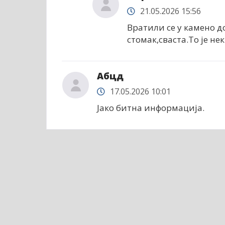
21.05.2026 15:56
Вратили се у камено д
стомак,сваста.То је нек
Абцд
17.05.2026 10:01
Јако битна информација.