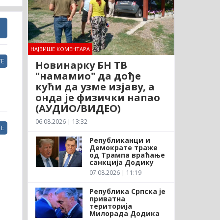
НАЈВИШЕ КОМЕНТАРА
Е
Новинарку БН ТВ
"намамио" да дође
кући да узме изјаву, а
онда је физички напао
(АУДИО/ВИДЕО)
06.08.2026 | 13:32
Е
Републиканци и
Демократе траже
од Трампа враћање
санкција Додику
07.08.2026 | 11:19
Република Српска је
приватна
територија
Милорада Додика