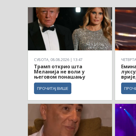
СУБОТА, 08.08.2026 | 13:47
ЧЕТВРТАК
Трамп открио шта
Емина
Меланија не воли у
луксу
његовом понашању
врије
ПРОЧИТАЈ ВИШЕ
ПРОЧ