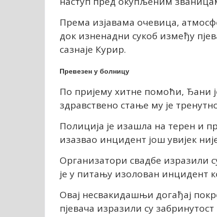
наступ пред окупљеним званица
Према изјавама очевица, атмосфе
док изненадни сукоб између пјева
сазнаје Курир.
Превезен у болницу
По пријему хитне помоћи, Ђани ј
здравствено стање му је тренутн
Полиција је изашла на терен и пр
изазвао инцидент још увијек ниј
Организатори свадбе изразили с
је у питању изолован инцидент ко
Овај несвакидашњи догађај покре
пјевача изразили су забринутост