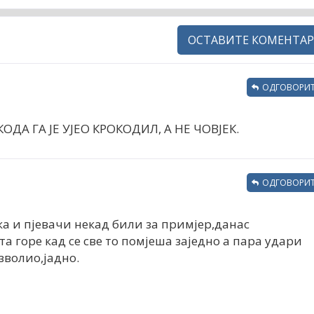
ОСТАВИТЕ КОМЕНТАР
ОДГОВОРИТ
ОДА ГА ЈЕ УЈЕО КРОКОДИЛ, А НЕ ЧОВЈЕК.
ОДГОВОРИТ
ка и пјевачи некад били за примјер,данас
а горе кад се све то помјеша заједно а пара удари
зволио,јадно.