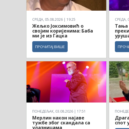
СРЕДА, 05.08.2026 | 19:25
СРЕДА, 0
Жељко Јоксимовић о
Тања 
својим коријенима: Баба
преки
ми је из Гацка
уруш
ПРОЧИТАЈ ВИШЕ
ПРОЧ
ПОНЕДЕЉАК, 03.08.2026 | 17:51
ПОНЕДЕЉ
Мерлин након најаве
Драга
тужбе због скандала са
спот 
улазницама