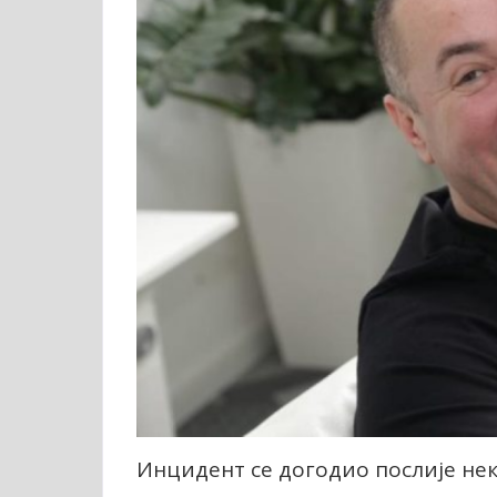
Инцидент се догодио послије нек