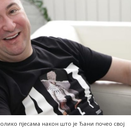
олико пјесама након што је Ђани почео свој