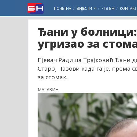
ПОЧЕТНА
ВИЈЕСТИ
РТВ БН
КОНТАКТ
Ђани у болници:
угризао за стом
Пјевач Радиша Трајковић Ђани дож
Старој Пазови када га је, према 
за стомак.
МАГАЗИН