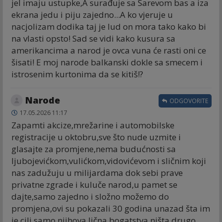
jel imaju ustupke,A surađuje sa Sarevom bas a iza
ekrana jedu i piju zajedno...A ko vjeruje u
nacjolizam dodika taj je lud on mora tako kako bi
na vlasti opsto! Sad se vidi kako kusura sa
amerikancima a narod je ovca vuna će rasti oni ce
šisati! E moj narode balkanski dokle sa smecem i
istrosenim kurtonima da se kitiš!?
Narode
ODGOVORITE
17.05.2026 11:17
Zapamti akcize,mrežarine i automobilske
registracije u oktobru,sve što nude uzmite i
glasajte za promjene,nema budućnosti sa
ljubojevićkom,vulićkom,vidovićevom i sličnim koji
nas zadužuju u milijardama dok sebi prave
privatne zgrade i kuluče narod,u pamet se
dajte,samo zajedno i složno možemo do
promjena,ovi su pokazali 30 godina unazad šta im
je cilj,samo njihova lična bogatstva,ništa drugo.