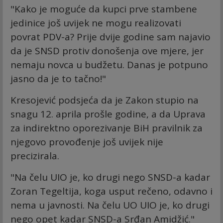
"Kako je moguće da kupci prve stambene
jedinice još uvijek ne mogu realizovati
povrat PDV-a? Prije dvije godine sam najavio
da je SNSD protiv donošenja ove mjere, jer
nemaju novca u budžetu. Danas je potpuno
jasno da je to tačno!"
Kresojević podsjeća da je Zakon stupio na
snagu 12. aprila prošle godine, a da Uprava
za indirektno oporezivanje BiH pravilnik za
njegovo provođenje još uvijek nije
precizirala.
"Na čelu UIO je, ko drugi nego SNSD-a kadar
Zoran Tegeltija, koga usput rečeno, odavno i
nema u javnosti. Na čelu UO UIO je, ko drugi
nego opet kadar SNSD-a Srđan Amidžić."