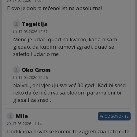
17.05.2026 11:05
E ovo je dobro rečeno! Istina apsolutna!
Tegeltija
17.05.2026 12:37
Mene je udari quad na kvarno, kada nisam
gledao, da kupim kumovi zgradi, quad se
zaletio i udario me
Oko Grom
17.05.2026 12:56
Naivni , oni vjeruju sve već 30 god . Kad bi snsd
reko da će nić drvo sa plodom parama oni bi
glasali za snsd .
Mile
ODGOVORITE
17.05.2026 11:14
Dodik ima hrvatske korene to Zagreb zna zato cute