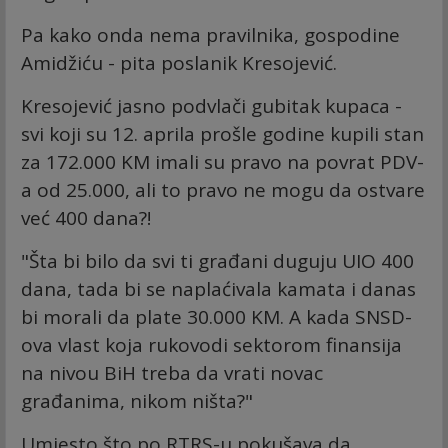
Pa kako onda nema pravilnika, gospodine
Amidžiću - pita poslanik Kresojević.
Kresojević jasno podvlači gubitak kupaca -
svi koji su 12. aprila prošle godine kupili stan
za 172.000 KM imali su pravo na povrat PDV-
a od 25.000, ali to pravo ne mogu da ostvare
već 400 dana?!
"Šta bi bilo da svi ti građani duguju UIO 400
dana, tada bi se naplaćivala kamata i danas
bi morali da plate 30.000 KM. A kada SNSD-
ova vlast koja rukovodi sektorom finansija
na nivou BiH treba da vrati novac
građanima, nikom ništa?"
Umjesto što po RTRS-u pokušava da