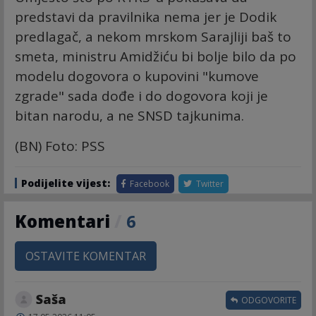
predstavi da pravilnika nema jer je Dodik
predlagač, a nekom mrskom Sarajliji baš to
smeta, ministru Amidžiću bi bolje bilo da po
modelu dogovora o kupovini "kumove
zgrade" sada dođe i do dogovora koji je
bitan narodu, a ne SNSD tajkunima.
(BN) Foto: PSS
Podijelite vijest:
Facebook
Twitter
Komentari
/
6
OSTAVITE KOMENTAR
Saša
ODGOVORITE