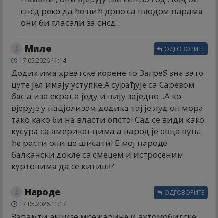
снсд реко да ће нић дрво са плодом парама
они би гласали за снсд .
Миле
ОДГОВОРИТЕ
17.05.2026 11:14
Додик има хрватске корене то Загреб зна зато
цуте јел имају уступке,А сурађује са Саревом
бас а иза екрана једу и пију заједно...А ко
вјерује у нацјолизам додика тај је луд он мора
тако како би на власти опсто! Сад се види како
кусура са американцима а народ је овца вуна
ће расти они це шисати! Е мој народе
балкански докле са смецем и истросеним
куртонима да се китиш!?
Народе
ОДГОВОРИТЕ
17.05.2026 11:17
Запамти акцизе,мрежарине и аутомобилске