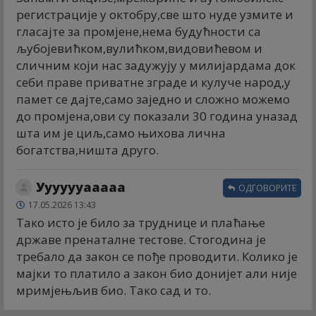
регистрације у октобру,све што нуде узмите и
гласајте за промјене,нема будућности са
љубојевићком,вулићком,видовићевом и
сличним који нас задужују у милијардама док
себи праве приватне зграде и кулуче народ,у
памет се дајте,само заједно и сложно можемо
до промјена,ови су показали 30 година уназад
шта им је циљ,само њихова лична
богатства,ништа друго.
Ууууууааааа
ОДГОВОРИТЕ
17.05.2026 13:43
Тако исто је било за труднице и плаћање
државе пренаталне тестове. Стогодина је
требало да закон се пође проводити. Колико је
мајки то платило а закон био донијет али није
мримјењљив био. Тако сад и то.