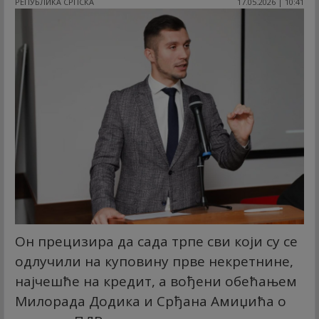
РЕПУБЛИКА СРПСКА
17.05.2026 | 10:41
Он прецизира да сада трпе сви који су се
одлучили на куповину прве некретнине,
најчешће на кредит, а вођени обећањем
Милорада Додика и Срђана Амиџића о