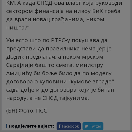
КМ. А када СНСД-ова власт која руководи
сектором финансија на нивоу БиХ треба
да врати новац грађанима, ником
ништа?"
Умјесто што по РТРС-у покушава да
представи да правилника нема јер је
Додик предлагач, а неком мрском
Сарајлији баш то смета, министру
Амиџићу би боље било да по моделу
договора о куповини "кумове зграде"
сада дође и до договора који је битан
народу, а не СНСД тајкунима.
(БН) Фото: ПСС
Подијелите вијест:
Facebook
Twitter