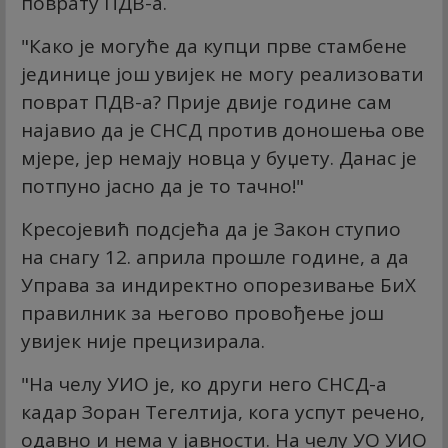
поврату ПДВ-а.
"Како је могуће да купци прве стамбене
јединице још увијек не могу реализовати
поврат ПДВ-а? Прије двије године сам
најавио да је СНСД против доношења ове
мјере, јер немају новца у буџету. Данас је
потпуно јасно да је то тачно!"
Кресојевић подсјећа да је Закон ступио
на снагу 12. априла прошле године, а да
Управа за индиректно опорезивање БиХ
правилник за његово провођење још
увијек није прецизирала.
"На челу УИО је, ко други него СНСД-а
кадар Зоран Тегелтија, кога успут речено,
одавно и нема у јавности. На челу УО УИО