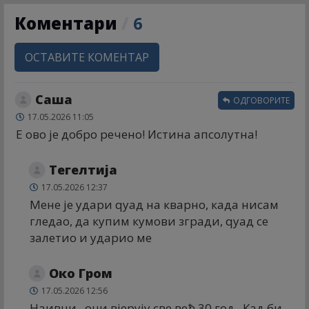
Коментари
/
6
ОСТАВИТЕ КОМЕНТАР
Саша
ОДГОВОРИТЕ
17.05.2026 11:05
Е ово је добро речено! Истина апсолутна!
Тегелтија
17.05.2026 12:37
Мене је удари qуад на кварно, када нисам
гледао, да купим кумови згради, qуад се
залетио и ударио ме
Око Гром
17.05.2026 12:56
Наивни , они вјерују све већ 30 год . Кад би