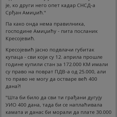
је, ко други него опет кадар СНСД-а
Срђан Амиџић."
Па како онда нема правилника,
господине Амиџићу - пита посланик
Кресојевић.
Кресојевић јасно подвлачи губитак
купаца - сви који су 12. априла прошле
године купили стан за 172.000 КМ имали
су право на поврат ПДВ-а од 25.000, али
то право не могу да остваре већ 400
дана?!
"Шта би било да сви ти грађани дугују
УИО 400 дана, тада би се наплаћивала
камата и данас би морали да плате 30.000