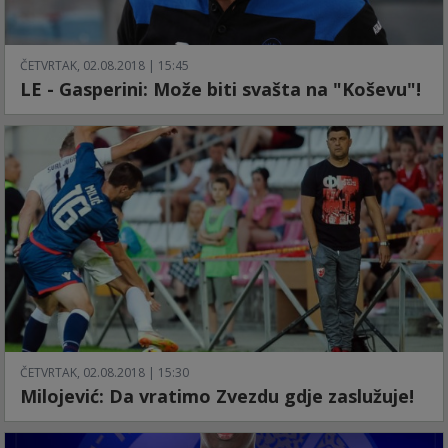
ČETVRTAK, 02.08.2018 | 15:45
LE - Gasperini: Može biti svašta na "Koševu"!
ČETVRTAK, 02.08.2018 | 15:30
Milojević: Da vratimo Zvezdu gdje zaslužuje!