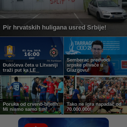
Pir hrvatskih huligana usred Srbije!
Semberac predvodi
Đukićeva četa u Litvaniji
srpske plivače u
traži put ka LE
Glazgovu!
Poruka od crveno-bijelih:
Tako ne igra napadač od
Mi nismo samo tim!
70.000.000!