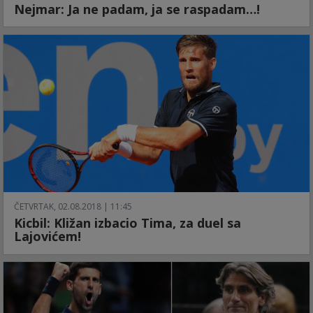
Nejmar: Ja ne padam, ja se raspadam…!
ČETVRTAK, 02.08.2018 | 11:45
Kicbil: Kližan izbacio Tima, za duel sa
Lajovićem!